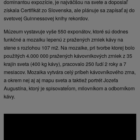
dominantou expozície, je najväčšou na svete a doposiaľ
získala Certifikát zo Slovenska, ale plánuje sa zapísať aj do
svetovej Guinnessovej knihy rekordov.
Múzeum vystavuje vyše 550 exponátov, ktoré sú dodnes
funkčné a mozaiku lepenú z pražených zrniek kávy na
stene s rozlohou 107 m2. Na mozaike, pri tvorbe ktorej bolo
použitých 4.000 000 pražených kávovnikových zrniek z 35
krajín sveta (400 kg kávy), pracovalo 250 ľudí 2 roky a 7
mesiacov. Mozaika vytvára celý príbeh kávovníkového zrna,
a okrem nej aj aj mapu sveta a taktiež portrét Jozefa
Augustína, ktorý je spisovateĺom, milovníkom a odborníkom
kávy.