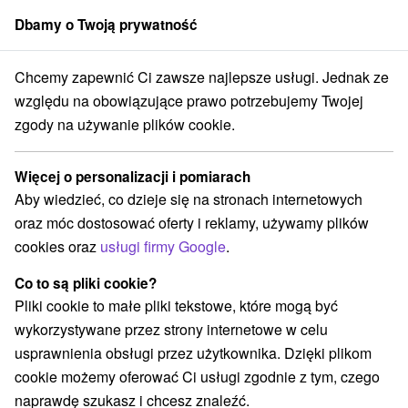
Dbamy o Twoją prywatność
członek grupy
Sorger
Chcemy zapewnić Ci zawsze najlepsze usługi. Jednak ze
sko
Žilinský kraj
Krušetnica
Múzeum kávy Oravakafe Krušetnica
względu na obowiązujące prawo potrzebujemy Twojej
zgody na używanie plików cookie.
Múzeum kávy Oravakafe
Krušetnica
Więcej o personalizacji i pomiarach
Aby wiedzieć, co dzieje się na stronach internetowych
Wyświetl stronę internetową
Przejdź do
oraz móc dostosować oferty i reklamy, używamy plików
cookies oraz
usługi firmy Google
.
+421 948 527 957
info@oravakafe.sk
Co to są pliki cookie?
Pliki cookie to małe pliki tekstowe, które mogą być
Facebook
wykorzystywane przez strony internetowe w celu
usprawnienia obsługi przez użytkownika. Dzięki plikom
Opinii Google
cookie możemy oferować Ci usługi zgodnie z tym, czego
Krušetnica 131
GPS:
naprawdę szukasz i chcesz znaleźć.
029 54 Krušetnica
N +49° 22' 30.17''