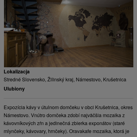
Lokalizacja
Stredné Slovensko, Žilinský kraj, Námestovo, Krušetnica
Ulubiony
Expozícia kávy v útulnom domčeku v obci Krušetnica, okres
Námestovo. Vnútro domčeka zdobí najväčšia mozaika z
kávovníkových zŕn a jedinečná zbierka exponátov (staré
mlynčeky, kávovary, hrnčeky). Oravakafe mozaika, ktorá je