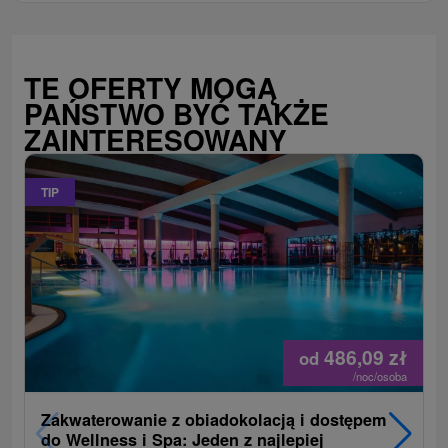
TE OFERTY MOGĄ
PAŃSTWO BYĆ TAKŻE
ZAINTERESOWANY
TIP
486,09
zł
od
/noc/osoba
Zakwaterowanie z obiadokolacją i dostępem
do Wellness i Spa: Jeden z najlepiej