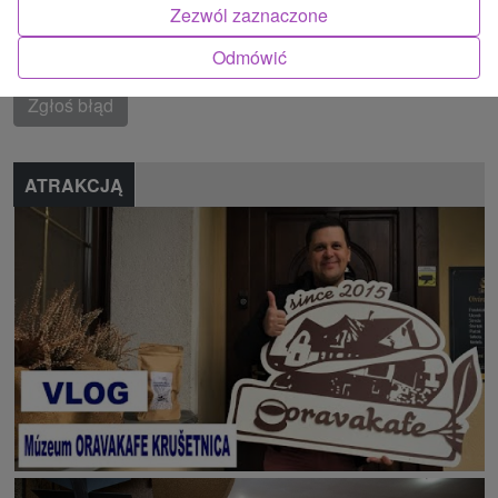
Oravské Beskydy
Zezwól zaznaczone
Odmówić
Znalazłeś błąd lub chcesz polecić nam nową atrakcję
Zgłoś błąd
ATRAKCJĄ