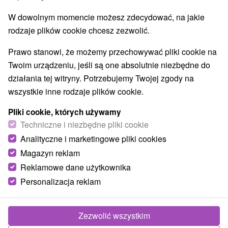
W dowolnym momencie możesz zdecydować, na jakie
rodzaje plików cookie chcesz zezwolić.
Prawo stanowi, że możemy przechowywać pliki cookie na
Twoim urządzeniu, jeśli są one absolutnie niezbędne do
działania tej witryny. Potrzebujemy Twojej zgody na
wszystkie inne rodzaje plików cookie.
© OpenStreetMap
Pliki cookie, których używamy
Techniczne i niezbędne pliki cookie
Znalazłeś błąd lub chcesz polecić nam nową atrakcję
Analityczne i marketingowe pliki cookies
Zgłoś błąd
Magazyn reklam
Reklamowe dane użytkownika
Personalizacja reklam
ATRAKCJĄ
Zezwolić wszystkim