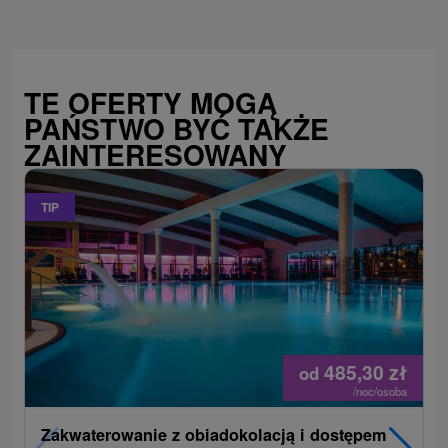
TE OFERTY MOGĄ
PAŃSTWO BYĆ TAKŻE
ZAINTERESOWANY
TIP
485,30
zł
od
/noc/osoba
Zakwaterowanie z obiadokolacją i dostępem