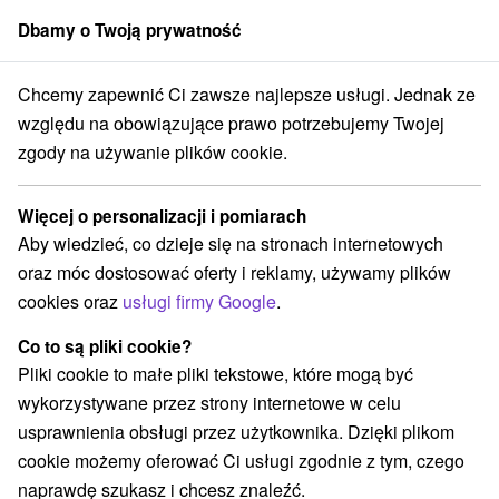
Dbamy o Twoją prywatność
członek grupy
Sorger
Chcemy zapewnić Ci zawsze najlepsze usługi. Jednak ze
vensko
Prešovský kraj
Štrbské Pleso
Malé Solisko Vysoké Tatry
względu na obowiązujące prawo potrzebujemy Twojej
zgody na używanie plików cookie.
Malé Solisko Vysoké Tatry
Więcej o personalizacji i pomiarach
Wyświetl stronę internetową
Przejdź do
Aby wiedzieć, co dzieje się na stronach internetowych
oraz móc dostosować oferty i reklamy, używamy plików
Vysoké Tatry
GPS:
cookies oraz
usługi firmy Google
.
059 85 Štrbské Pleso
N +49° 0' 0''
E +20° 0' 0''
Co to są pliki cookie?
Pliki cookie to małe pliki tekstowe, które mogą być
wykorzystywane przez strony internetowe w celu
usprawnienia obsługi przez użytkownika. Dzięki plikom
cookie możemy oferować Ci usługi zgodnie z tym, czego
naprawdę szukasz i chcesz znaleźć.