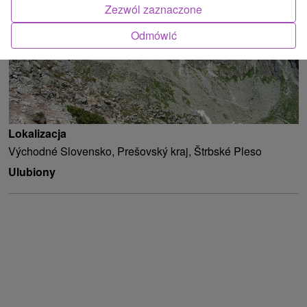
Zezwól zaznaczone
Odmówić
Lokalizacja
Východné Slovensko, Prešovský kraj, Štrbské Pleso
Ulubiony