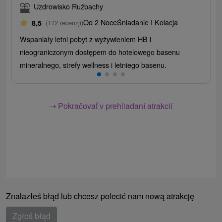
Uzdrowisko Ružbachy
Od 2 Noce
Śniadanie I Kolacja
8,5
(172 recenzji)
Wspaniały letni pobyt z wyżywieniem HB i
nieograniczonym dostępem do hotelowego basenu
mineralnego, strefy wellness i letniego basenu.
➝ Pokračovať v prehliadaní atrakcií
Znalazłeś błąd lub chcesz polecić nam nową atrakcję
Zgłoś błąd