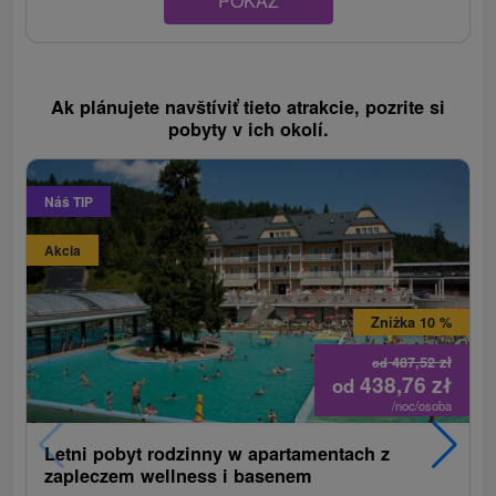
POKAZ
Ak plánujete navštíviť tieto atrakcie, pozrite si
pobyty v ich okolí.
Náš TIP
Akcia
Zniżka 10 %
487,52
zł
od
438,76
zł
od
/noc/osoba
Letni pobyt rodzinny w apartamentach z
zapleczem wellness i basenem