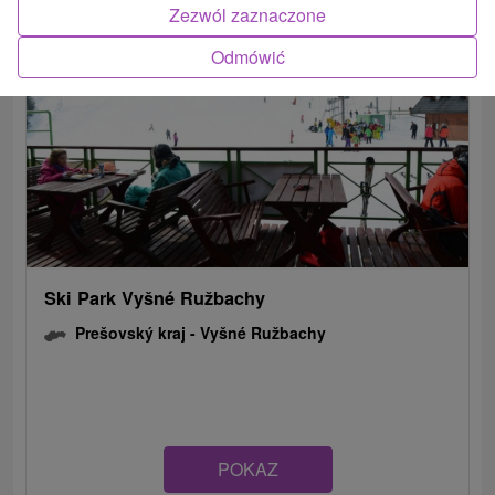
Zezwól zaznaczone
Odmówić
Ski Park Vyšné Ružbachy
Prešovský kraj -
Vyšné Ružbachy
POKAZ