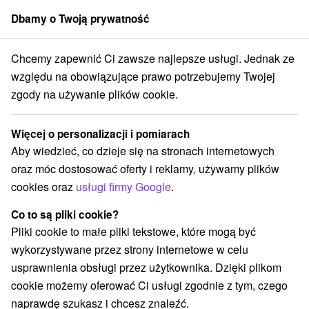
Dbamy o Twoją prywatność
członek grupy
Sorger
Chcemy zapewnić Ci zawsze najlepsze usługi. Jednak ze
Atrakcje na Słowacji
Ośrodek narciarski
w spa
względu na obowiązujące prawo potrzebujemy Twojej
zgody na używanie plików cookie.
Ośrodek narciarski w spa
Więcej o personalizacji i pomiarach
Kategorie
Aby wiedzieć, co dzieje się na stronach internetowych
oraz móc dostosować oferty i reklamy, używamy plików
Wszystkie kategorie
Rafting, rafting, rafting
(4)
cookies oraz
usługi firmy Google
.
Zamki, pałace, ruiny
(9)
Loty widokowe i rejsy wycieczkowe
Sporty
(2)
(5)
Co to są pliki cookie?
Jazda konna
Skanseny
Chaty górskie
(1)
(2)
(6)
Pliki cookie to małe pliki tekstowe, które mogą być
Zamki
Miejsca sakralne
(2)
(2)
wykorzystywane przez strony internetowe w celu
Wieże obserwacyjne i chodniki
(2)
usprawnienia obsługi przez użytkownika. Dzięki plikom
Obiekty architektoniczne
Ośrodek narciarski
(2)
(3)
cookie możemy oferować Ci usługi zgodnie z tym, czego
Parki miejskie i zamkowe
Źródła
(3)
(23)
naprawdę szukasz i chcesz znaleźć.