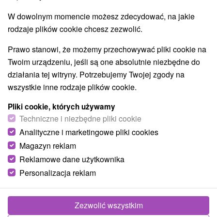
Pola golfowe
Tory gokartowe
(4)
(1)
W dowolnym momencie możesz zdecydować, na jakie
Amfiteatry i kina w przyrodzie
(1)
rodzaje plików cookie chcesz zezwolić.
Túry a turistické chodníky
Tarcze
Jaskinie
(14)
(9)
(3)
Kolejki linowe
Atrakcje z adrenaliną
(1)
(11)
Prawo stanowi, że możemy przechowywać pliki cookie na
Atrakcje turystyczne
Muzea i galerie
(18)
(7)
Twoim urządzeniu, jeśli są one absolutnie niezbędne do
Ogrody zoologiczne i fermy zwierząt
(2)
działania tej witryny. Potrzebujemy Twojej zgody na
Ogrody botaniczne
Escaperoom
(1)
(1)
wszystkie inne rodzaje plików cookie.
Jeziora, jeziora, zbiorniki wodne
(8)
Atrakcje dla dzieci
Zabytki techniki
(31)
(5)
Pliki cookie, których używamy
Wodospady
Kościoły drewniane
Techniczne i niezbędne pliki cookie
(5)
(3)
Aquaparki, baseny
Planetarium i obserwatorium
(12)
(1)
Analityczne i marketingowe pliki cookies
Ośrodki i miasteczka dziecięce
(3)
Magazyn reklam
Areny laserowe i paintball
(1)
Reklamowe dane użytkownika
Personalizacja reklam
Wsie i miasta
Starý Smokovec
(1)
Vyšné Ružbachy
(1)
Zezwolić wszystkim