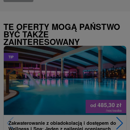
TE OFERTY MOGĄ PAŃSTWO
BYĆ TAKŻE
ZAINTERESOWANY
TIP
485,30
zł
od
/noc/osoba
Zakwaterowanie z obiadokolacją i dostępem do
Wellness i Spa: Jeden z najlepiej ocenianych