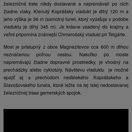
železničné trate nikdy dostavané a nepremávali po nich
žiadne vlaky. Klenutý Koprášsky viadukt je dlhý 120 m a
jeho výška je 36 m (samotný tunel, ktorý vyúsťuje v podobe
viaduktu je dlhý 345 m). Je krásne vsadený do krajiny a
veľmi pripomína známejší Chmarošský viadukt pri Telgárte.
Most je prístupný z obce Magnezitovce cca 600 m dlhou
neznačenou poľnou cestou. Nakoľko po moste
nepremávajú žiadne dopravné prostriedky, je vhodný na
prechádzky alebo cyklotúry. Návštevu viaduktu je možné
spojiť aj s prechodom neďalekého Koprášskeho a
Slavošovského tunela, ktoré ležia na tej istej nedostavanej
železničnej trase gemerských spojok.