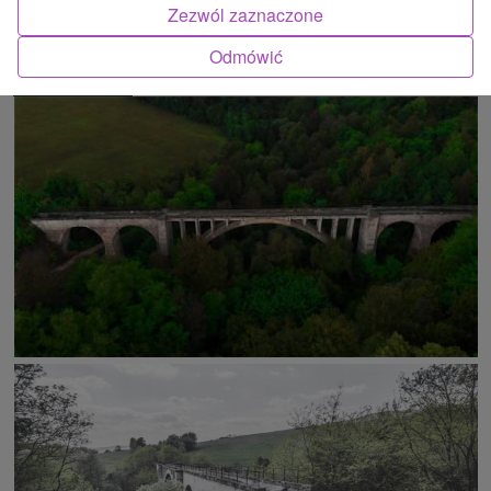
Zezwól zaznaczone
Odmówić
ATRAKCJĄ