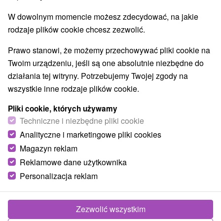
W dowolnym momencie możesz zdecydować, na jakie
rodzaje plików cookie chcesz zezwolić.
Prawo stanowi, że możemy przechowywać pliki cookie na
Twoim urządzeniu, jeśli są one absolutnie niezbędne do
działania tej witryny. Potrzebujemy Twojej zgody na
wszystkie inne rodzaje plików cookie.
Pliki cookie, których używamy
Techniczne i niezbędne pliki cookie
© OpenStreetMap
Analityczne i marketingowe pliki cookies
Magazyn reklam
Region turystyczny
Stredné Slovensko, Gemer, Banskobystrický kraj, Revúcka
Reklamowe dane użytkownika
vrchovina, Slovenské rudohorie, Muránska planina
Personalizacja reklam
Znalazłeś błąd lub chcesz polecić nam nową atrakcję
Zezwolić wszystkim
Zgłoś błąd