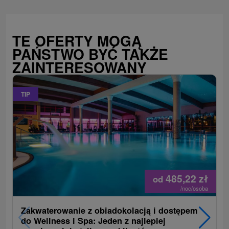
TE OFERTY MOGĄ
PAŃSTWO BYĆ TAKŻE
ZAINTERESOWANY
TIP
485,22
zł
od
/noc/osoba
Zakwaterowanie z obiadokolacją i dostępem
do Wellness i Spa: Jeden z najlepiej