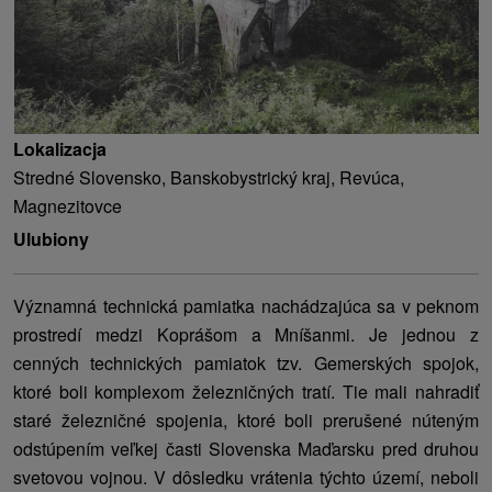
Lokalizacja
Stredné Slovensko, Banskobystrický kraj, Revúca,
Magnezitovce
Ulubiony
Významná technická pamiatka nachádzajúca sa v peknom
prostredí medzi Koprášom a Mníšanmi. Je jednou z
cenných technických pamiatok tzv. Gemerských spojok,
ktoré boli komplexom železničných tratí. Tie mali nahradiť
staré železničné spojenia, ktoré boli prerušené núteným
odstúpením veľkej časti Slovenska Maďarsku pred druhou
svetovou vojnou. V dôsledku vrátenia týchto území, neboli