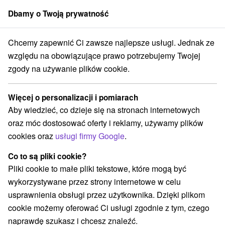
Dbamy o Twoją prywatność
członek grupy
Sorger
Chcemy zapewnić Ci zawsze najlepsze usługi. Jednak ze
lovensko
Banskobystrický kraj
Magnezitovce
Koprášsky viadukt
względu na obowiązujące prawo potrzebujemy Twojej
zgody na używanie plików cookie.
Koprášsky viadukt
Więcej o personalizacji i pomiarach
Wyświetl stronę internetową
Przejdź do
Aby wiedzieć, co dzieje się na stronach internetowych
oraz móc dostosować oferty i reklamy, używamy plików
Facebook
cookies oraz
usługi firmy Google
.
Opinii Google
Co to są pliki cookie?
Mníšany
GPS:
Pliki cookie to małe pliki tekstowe, które mogą być
049 16
N +48° 40' 30.35''
wykorzystywane przez strony internetowe w celu
Magnezitovce
E +20° 13' 53.89''
usprawnienia obsługi przez użytkownika. Dzięki plikom
cookie możemy oferować Ci usługi zgodnie z tym, czego
naprawdę szukasz i chcesz znaleźć.