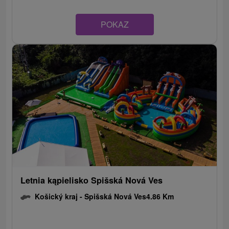
POKAZ
Letnia kąpielisko Spišská Nová Ves
Košický kraj -
Spišská Nová Ves
4.86 Km