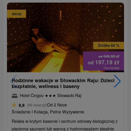
Akcia
Zniżka 64 %
545,93
zł
od
197,19
zł
od
/noc/osoba
Rodzinne wakacje w Słowackim Raju: Dzieci
bezpłatnie, wellness i baseny
Hotel Čingov
★
★
★
Słowacki Raj
Od 2 Noce
8,8
(99 recenzji)
Śniadanie I Kolacja, Pełne Wyżywienie
Relaks w krytym basenie i centrum odnowy biologicznej z
pięcioma saunami lub wanną z hydromasażem idealnie