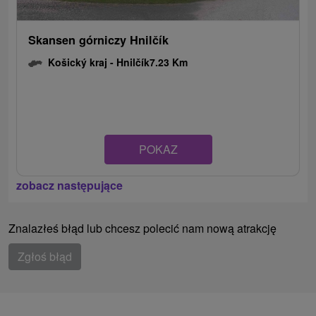
Skansen górniczy Hnilčík
Košický kraj -
Hnilčík
7.23 Km
POKAZ
zobacz następujące
Znalazłeś błąd lub chcesz polecić nam nową atrakcję
Zgłoś błąd