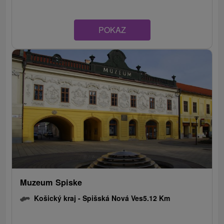
POKAZ
Muzeum Spiske
Košický kraj -
Spišská Nová Ves
5.12 Km