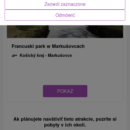
Zezwól zaznaczone
Odmówić
Francuski park w Markušovcach
Košický kraj -
Markušovce
POKAZ
Ak plánujete navštíviť tieto atrakcie, pozrite si
pobyty v ich okolí.