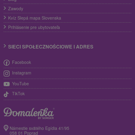
Zawody
Kvíz Slepá mapa Slovenska
Prihlásenie pre ubytovateľa
SIECI SPOŁECZNOŚCIOWE I ADRES
Facebook
Instagram
YouTube
TikTok
Námestie svätého Egídia 41/95
058 01 Poprad