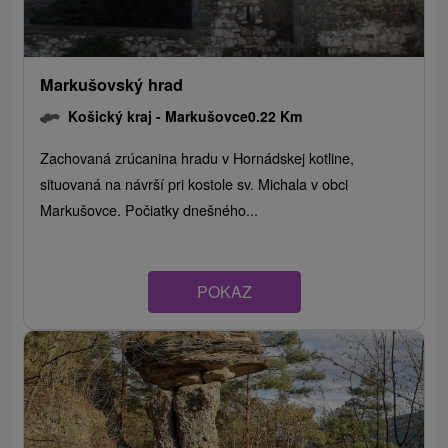
Markušovský hrad
Košický kraj -
Markušovce
0.22 Km
Zachovaná zrúcanina hradu v Hornádskej kotline,
situovaná na návrší pri kostole sv. Michala v obci
Markušovce. Počiatky dnešného...
POKAZ