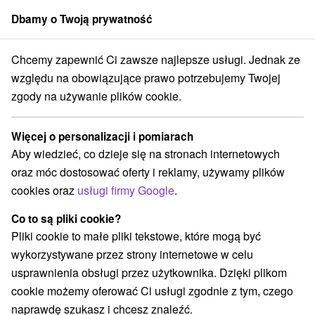
Dbamy o Twoją prywatność
członek grupy
Sorger
Chcemy zapewnić Ci zawsze najlepsze usługi. Jednak ze
Słowacji
Zamki
Východné Slovensko
Košický kraj
Markušovce
względu na obowiązujące prawo potrzebujemy Twojej
zgody na używanie plików cookie.
Zamki Markušovce a v okolí
Więcej o personalizacji i pomiarach
Kategorie
Aby wiedzieć, co dzieje się na stronach internetowych
oraz móc dostosować oferty i reklamy, używamy plików
Wszystkie kategorie
Atrakcje turystyczne
(1)
cookies oraz
usługi firmy Google
.
Zamki, pałace, ruiny
Zamki
(1)
(2)
Parki miejskie i zamkowe
(1)
Co to są pliki cookie?
Pliki cookie to małe pliki tekstowe, które mogą być
wykorzystywane przez strony internetowe w celu
usprawnienia obsługi przez użytkownika. Dzięki plikom
cookie możemy oferować Ci usługi zgodnie z tym, czego
naprawdę szukasz i chcesz znaleźć.