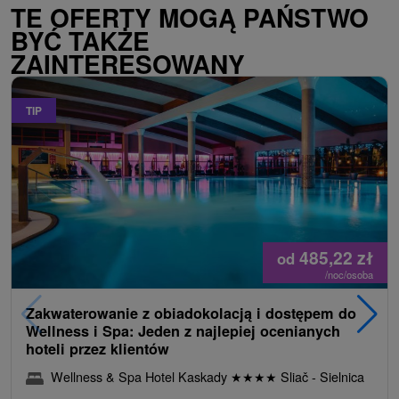
TE OFERTY MOGĄ PAŃSTWO
BYĆ TAKŻE
ZAINTERESOWANY
TIP
485,22
zł
od
/noc/osoba
Zakwaterowanie z obiadokolacją i dostępem do
Wellness i Spa: Jeden z najlepiej ocenianych
hoteli przez klientów
Wellness & Spa Hotel Kaskady
★
★
★
★
Sliač - Sielnica