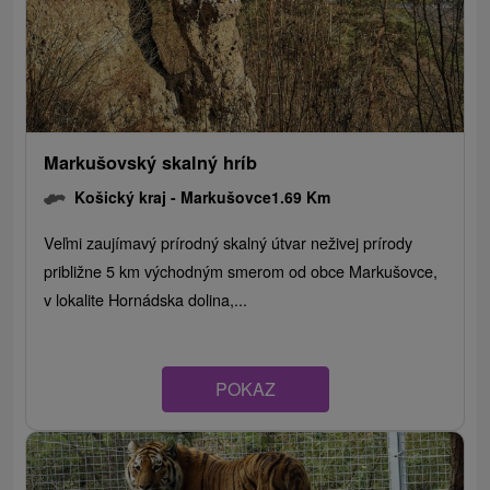
Markušovský skalný hríb
Košický kraj -
Markušovce
1.69 Km
Veľmi zaujímavý prírodný skalný útvar neživej prírody
približne 5 km východným smerom od obce Markušovce,
v lokalite Hornádska dolina,...
POKAZ