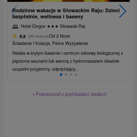
Rodzinne wakacje w Słowackim Raju: Dzieci
bezpłatnie, wellness i baseny
Hotel Čingov
★
★
★
Słowacki Raj
Od 2 Noce
8,8
(99 recenzji)
Śniadanie I Kolacja, Pełne Wyżywienie
Relaks w krytym basenie i centrum odnowy biologicznej z
pięcioma saunami lub wanną z hydromasażem idealnie
uzupełni przyjemny, odprężający...
➝ Pokračovať v prehliadaní atrakcií