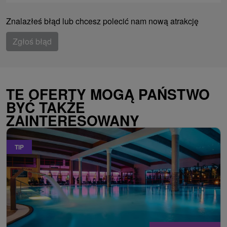
Znalazłeś błąd lub chcesz polecić nam nową atrakcję
Zgłoś błąd
TE OFERTY MOGĄ PAŃSTWO
BYĆ TAKŻE
ZAINTERESOWANY
TIP