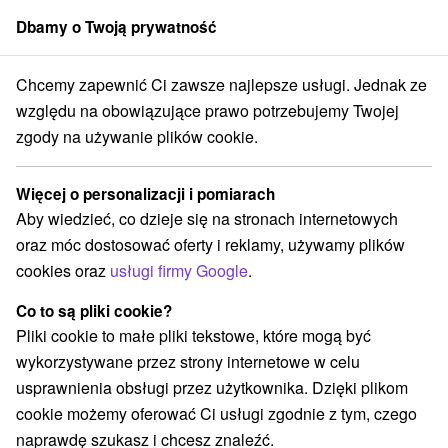
Dbamy o Twoją prywatność
członek grupy
Sorger
Chcemy zapewnić Ci zawsze najlepsze usługi. Jednak ze
Atrakcje na Słowacji
Zamki
Hnilecké vrchy
względu na obowiązujące prawo potrzebujemy Twojej
zgody na używanie plików cookie.
Zamki Hnilecké vrchy
Więcej o personalizacji i pomiarach
Kategorie
Aby wiedzieć, co dzieje się na stronach internetowych
oraz móc dostosować oferty i reklamy, używamy plików
Wszystkie kategorie
cookies oraz
usługi firmy Google
.
Jeziora, jeziora, zbiorniki wodne
Jaskinie
(1)
(1)
Atrakcje turystyczne
Muzea i galerie
(2)
(1)
Co to są pliki cookie?
Zabytki techniki
Zamki, pałace, ruiny
(1)
(1)
Pliki cookie to małe pliki tekstowe, które mogą być
Skanseny
Zamki
Obiekty architektoniczne
(1)
(2)
(1)
wykorzystywane przez strony internetowe w celu
Ośrodek narciarski
Parki miejskie i zamkowe
(1)
(1)
usprawnienia obsługi przez użytkownika. Dzięki plikom
Túry a turistické chodníky
(1)
cookie możemy oferować Ci usługi zgodnie z tym, czego
naprawdę szukasz i chcesz znaleźć.