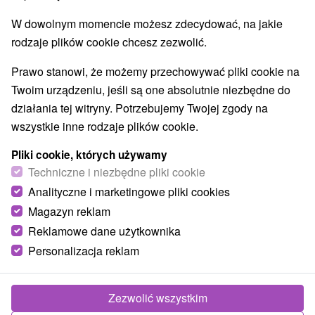
Wsie i miasta
W dowolnym momencie możesz zdecydować, na jakie
Markušovce
(2)
rodzaje plików cookie chcesz zezwolić.
Prawo stanowi, że możemy przechowywać pliki cookie na
Twoim urządzeniu, jeśli są one absolutnie niezbędne do
działania tej witryny. Potrzebujemy Twojej zgody na
wszystkie inne rodzaje plików cookie.
Pliki cookie, których używamy
Techniczne i niezbędne pliki cookie
Analityczne i marketingowe pliki cookies
Magazyn reklam
Reklamowe dane użytkownika
Dwór Markušovce
Personalizacja reklam
Košický kraj -
Markušovce
Zezwolić wszystkim