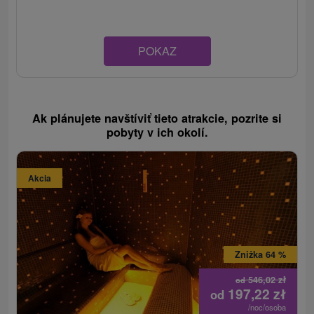
POKAZ
Ak plánujete navštíviť tieto atrakcie, pozrite si
pobyty v ich okolí.
Akcia
Zniżka 64 %
546,02
zł
od
197,22
zł
od
/noc/osoba