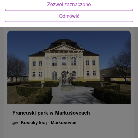
Zezwól zaznaczone
Odmówić
POKAZ
Francuski park w Markušovcach
Košický kraj -
Markušovce