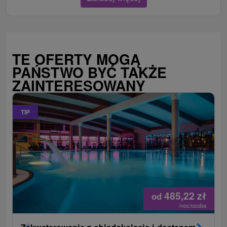
TE OFERTY MOGĄ
PAŃSTWO BYĆ TAKŻE
ZAINTERESOWANY
TIP
485,22
zł
od
/noc/osoba