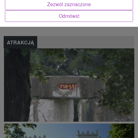
Zezwól zaznaczone
Znalazłeś błąd lub chcesz polecić nam nową atrakcję
Odmówić
Zgłoś błąd
ATRAKCJĄ