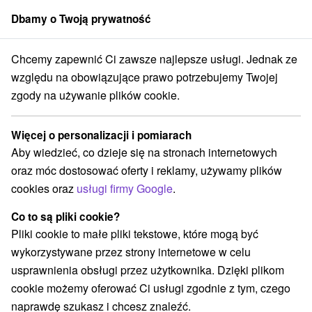
Dbamy o Twoją prywatność
członek grupy
Sorger
Chcemy zapewnić Ci zawsze najlepsze usługi. Jednak ze
Východné Slovensko
Prešovský kraj
Spišská Belá
Dwór Strážky
względu na obowiązujące prawo potrzebujemy Twojej
zgody na używanie plików cookie.
Dwór Strážky
Więcej o personalizacji i pomiarach
Wyświetl stronę internetową
Przejdź do
Aby wiedzieć, co dzieje się na stronach internetowych
oraz móc dostosować oferty i reklamy, używamy plików
cookies oraz
usługi firmy Google
.
+421 52 245 40 00
daniela.kostkova@sng.sk
Co to są pliki cookie?
Facebook
Pliki cookie to małe pliki tekstowe, które mogą być
wykorzystywane przez strony internetowe w celu
Opinii Google
usprawnienia obsługi przez użytkownika. Dzięki plikom
Mednyánszkeho 25
GPS:
cookie możemy oferować Ci usługi zgodnie z tym, czego
059 01 Spišská Belá-Strážky
N +49° 11' 15.01''
naprawdę szukasz i chcesz znaleźć.
E +20° 27' 21.05''