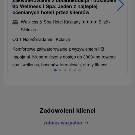
Zakwaterowanie z obiadokolacją i dostępem
do Wellness i Spa: Jeden z najlepiej
ocenianych hoteli przez klientów
Wellness & Spa Hotel Kaskady
★
★
★
★
Sliač -
Sielnica
Od 1 Noce
Śniadanie I Kolacja
Komfortowe zakwaterowanie z wyżywieniem HB i
napojami. Nieograniczony dostęp do 3000-metrowego
spa i wellness, basenów termalnych, strefy fitness...
Zadowoleni klienci
zobacz wszystko