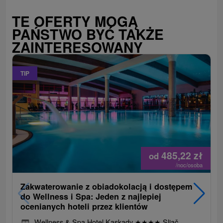
TE OFERTY MOGĄ
PAŃSTWO BYĆ TAKŻE
ZAINTERESOWANY
TIP
485,22
zł
od
/noc/osoba
Zakwaterowanie z obiadokolacją i dostępem
do Wellness i Spa: Jeden z najlepiej
ocenianych hoteli przez klientów
Wellness & Spa Hotel Kaskady
★
★
★
★
Sliač -