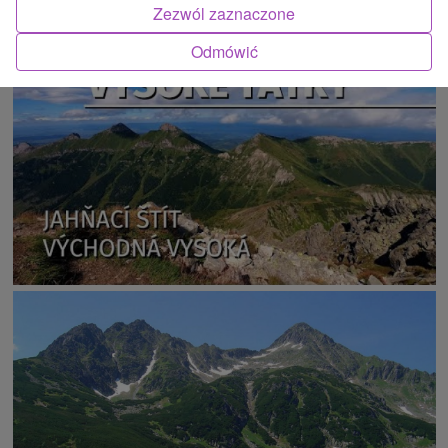
Zezwól zaznaczone
ATRAKCJĄ
Odmówić