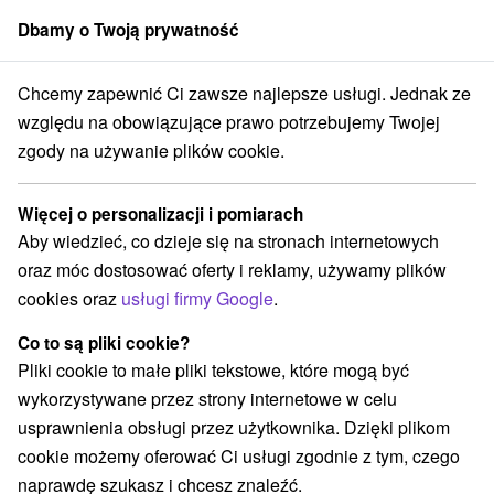
Dbamy o Twoją prywatność
członek grupy
Sorger
Chcemy zapewnić Ci zawsze najlepsze usługi. Jednak ze
chodné Slovensko
Prešovský kraj
Vysoké Tatry
Tarcza jagnięca
względu na obowiązujące prawo potrzebujemy Twojej
zgody na używanie plików cookie.
Tarcza jagnięca
Więcej o personalizacji i pomiarach
Wyświetl stronę internetową
Przejdź do
Aby wiedzieć, co dzieje się na stronach internetowych
oraz móc dostosować oferty i reklamy, używamy plików
Opinii Google
cookies oraz
usługi firmy Google
.
059 60 Vysoké Tatry
GPS:
N +49° 13' 10''
Co to są pliki cookie?
E +20° 12' 30''
Pliki cookie to małe pliki tekstowe, które mogą być
wykorzystywane przez strony internetowe w celu
usprawnienia obsługi przez użytkownika. Dzięki plikom
cookie możemy oferować Ci usługi zgodnie z tym, czego
naprawdę szukasz i chcesz znaleźć.