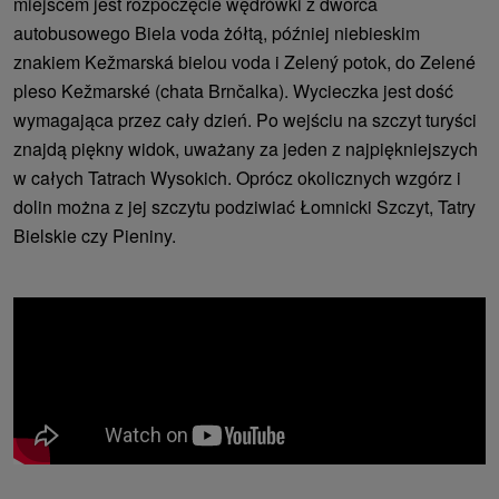
miejscem jest rozpoczęcie wędrówki z dworca
autobusowego Biela voda żółtą, później niebieskim
znakiem Kežmarská bielou voda i Zelený potok, do Zelené
pleso Kežmarské (chata Brnčalka). Wycieczka jest dość
wymagająca przez cały dzień. Po wejściu na szczyt turyści
znajdą piękny widok, uważany za jeden z najpiękniejszych
w całych Tatrach Wysokich. Oprócz okolicznych wzgórz i
dolin można z jej szczytu podziwiać Łomnicki Szczyt, Tatry
Bielskie czy Pieniny.