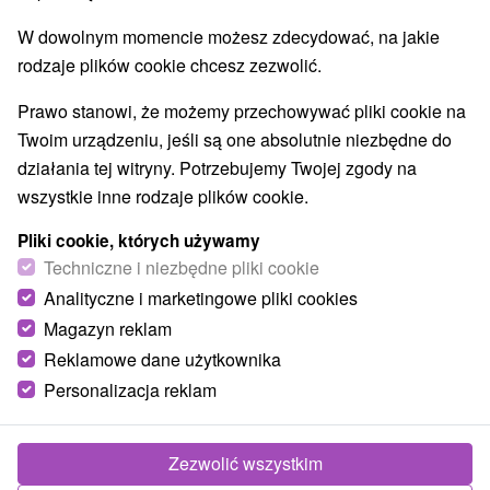
W dowolnym momencie możesz zdecydować, na jakie
rodzaje plików cookie chcesz zezwolić.
Prawo stanowi, że możemy przechowywać pliki cookie na
Twoim urządzeniu, jeśli są one absolutnie niezbędne do
działania tej witryny. Potrzebujemy Twojej zgody na
wszystkie inne rodzaje plików cookie.
Pliki cookie, których używamy
© OpenStreetMap
Techniczne i niezbędne pliki cookie
Region turystyczny
Analityczne i marketingowe pliki cookies
Vysoké Tatry, v Tatrách, Východné Slovensko, Belianske
Magazyn reklam
Tatry, Bachledova dolina, Prešovský kraj, Spišská Magura
Reklamowe dane użytkownika
Personalizacja reklam
Znalazłeś błąd lub chcesz polecić nam nową atrakcję
Zgłoś błąd
Zezwolić wszystkim