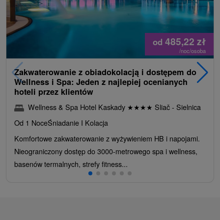
485,22
zł
od
/noc/osoba
Zakwaterowanie z obiadokolacją i dostępem do
Wellness i Spa: Jeden z najlepiej ocenianych
hoteli przez klientów
Wellness & Spa Hotel Kaskady
★
★
★
★
Sliač - Sielnica
Od 1 Noce
Śniadanie I Kolacja
Komfortowe zakwaterowanie z wyżywieniem HB i napojami.
Nieograniczony dostęp do 3000-metrowego spa i wellness,
basenów termalnych, strefy fitness...