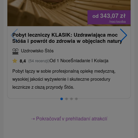
343,07
zł
od
/noc/osoba
Pobyt leczniczy KLASIK: Uzdrawiająca moc
Stóša i powrót do zdrowia w objęciach natury
Uzdrowisko Štós
Od 1 Noce
Śniadanie I Kolacja
8,4
(54 recenzji)
Pobyt łączy w sobie profesjonalną opiekę medyczną,
wysokiej jakości wyżywienie i skuteczne procedury
lecznicze z ciszą przyrody Štós.
➝ Pokračovať v prehliadaní atrakcií