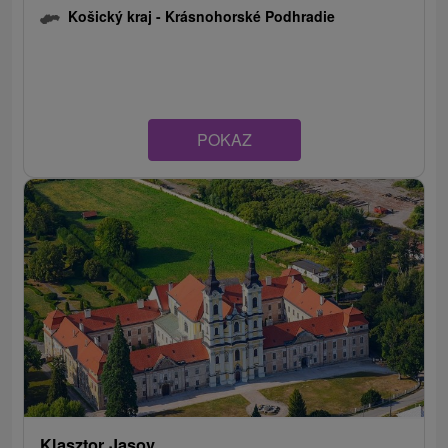
Košický kraj -
Krásnohorské Podhradie
POKAZ
Klasztor Jasov