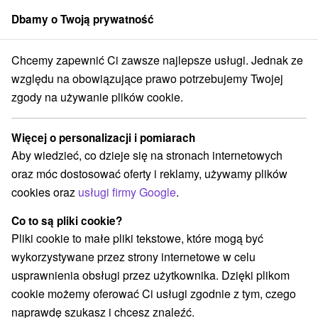
Dbamy o Twoją prywatność
członek grupy
Sorger
Chcemy zapewnić Ci zawsze najlepsze usługi. Jednak ze
Atrakcje na Słowacji
Zamki, pałace, ruiny
Slovenský Kras
względu na obowiązujące prawo potrzebujemy Twojej
zgody na używanie plików cookie.
Zamki, pałace, ruiny Slovenský
Kras
Więcej o personalizacji i pomiarach
Aby wiedzieć, co dzieje się na stronach internetowych
Kategorie
oraz móc dostosować oferty i reklamy, używamy plików
cookies oraz
usługi firmy Google
.
Wszystkie kategorie
Jaskinie
(7)
Atrakcje turystyczne
Atrakcje dla dzieci
(6)
(4)
Co to są pliki cookie?
Zabytki techniki
Pomniki
Wodospady
(3)
(1)
(2)
Pliki cookie to małe pliki tekstowe, które mogą być
Zamki, pałace, ruiny
Chaty górskie
Zamki
(4)
(1)
(1)
wykorzystywane przez strony internetowe w celu
Miejsca sakralne
Parki miejskie i zamkowe
(3)
(1)
usprawnienia obsługi przez użytkownika. Dzięki plikom
Źródła
Túry a turistické chodníky
(1)
(1)
cookie możemy oferować Ci usługi zgodnie z tym, czego
naprawdę szukasz i chcesz znaleźć.