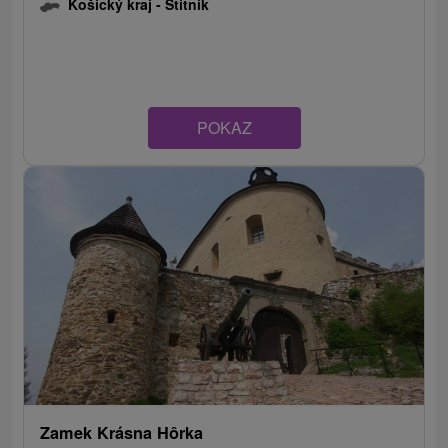
Košický kraj -
Štítnik
POKAZ
Zamek Krásna Hôrka