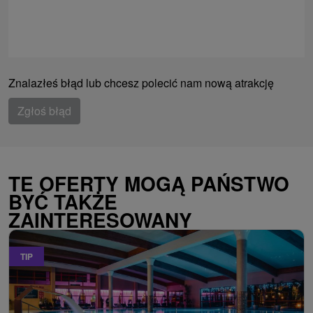
Znalazłeś błąd lub chcesz polecić nam nową atrakcję
Zgłoś błąd
TE OFERTY MOGĄ PAŃSTWO
BYĆ TAKŻE
ZAINTERESOWANY
TIP