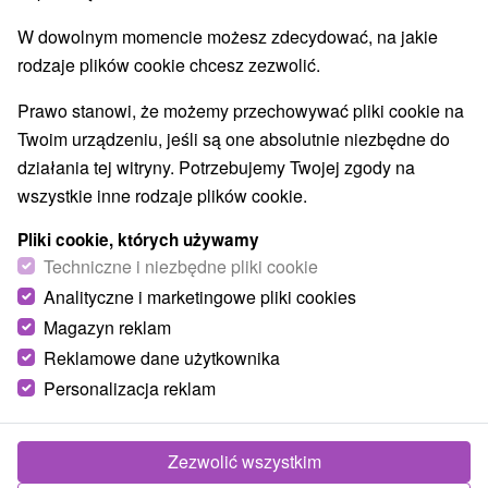
Wsie i miasta
W dowolnym momencie możesz zdecydować, na jakie
Turňa nad Bodvou
(1)
Krásnohorské Podhradie
(1)
rodzaje plików cookie chcesz zezwolić.
Prawo stanowi, że możemy przechowywać pliki cookie na
Twoim urządzeniu, jeśli są one absolutnie niezbędne do
działania tej witryny. Potrzebujemy Twojej zgody na
wszystkie inne rodzaje plików cookie.
Pliki cookie, których używamy
Techniczne i niezbędne pliki cookie
Analityczne i marketingowe pliki cookies
Magazyn reklam
Reklamowe dane użytkownika
Personalizacja reklam
Zamek Turnian
Košický kraj -
Turňa nad Bodvou
Zezwolić wszystkim
Ruiny zamku znajdują się nad miejscowością Turňa nad