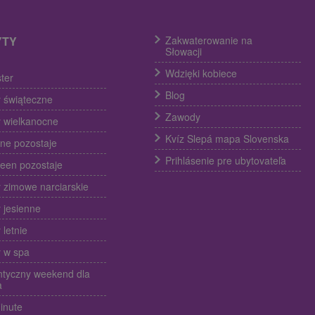
YTY
Zakwaterowanie na
Słowacji
Wdzięki kobiece
ter
Blog
 świąteczne
Zawody
 wielkanocne
Kvíz Slepá mapa Slovenska
ine pozostaje
Prihlásenie pre ubytovateľa
een pozostaje
 zimowe narciarskie
 jesienne
 letnie
 w spa
tyczny weekend dla
a
inute