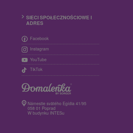
SIECI SPOŁECZNOŚCIOWE I
ADRES
Facebook
Instagram
YouTube
TikTok
Námestie svätého Egídia 41/95
058 01 Poprad
W budynku INTESu