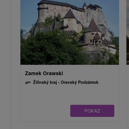
Zamek Orawski
Žilinský kraj -
Oravský Podzámok
POKAZ