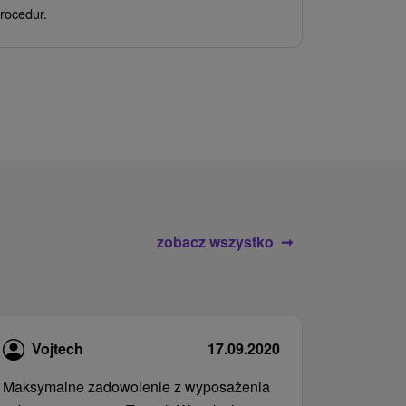
Ciesz się z
rocedur.
wrażeń poby
atrakcje wod
zobacz wszystko
Vojtech
17.09.2020
Maksymalne zadowolenie z wyposażenia