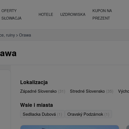
OFERTY
KUPON NA
HOTELE
UZDROWISKA
SŁOWACJA
PREZENT
ce, ruiny
Orawa
rawa
Lokalizacja
Západné Slovensko
(31)
Stredné Slovensko
(35)
Vých
Wsie i miasta
Sedliacka Dubová
(1)
Oravský Podzámok
(1)