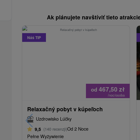
Ak plánujete navštíviť tieto atrakcie
Náš TIP
467,50
zł
od
/noc/osoba
Relaxačný pobyt v kúpeľoch
Uzdrowisko Lúčky
Od 2 Noce
9,5
(140 recenzji)
Pełne Wyżywienie