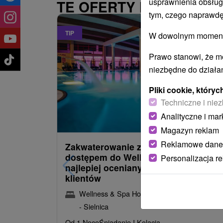
usprawnienia obsług
TE OFERTY MOGĄ PAŃ
tym, czego naprawdę
TIP
W dowolnym momencie
Prawo stanowi, że m
niezbędne do działan
Pliki cookie, któr
Techniczne i niez
485,22
z
od
Analityczne i mar
/noc/oso
Magazyn reklam
Reklamowe dane
Zakwaterowanie z obiadokolacją i
dostępem do Wellness i Spa: Jeden 
Personalizacja r
najlepiej ocenianych hoteli przez
klientów
Wellness & Spa Hotel Kaskady
★
★
★
★
Sliač
- Sielnica
Od 1 Noce
Śniadanie I Kolacja