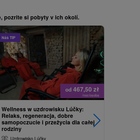
, pozrite si pobyty v ich okolí.
Náš TIP
467,50
zł
od
/noc/osoba
Wellness w uzdrowisku Lúčky:
Weekendo
Relaks, regeneracja, dobre
zapraco
samopoczucie i przeżycia dla całej
Uzdrow
rodziny
9,2
(511
Uzdrowisko Lúčky