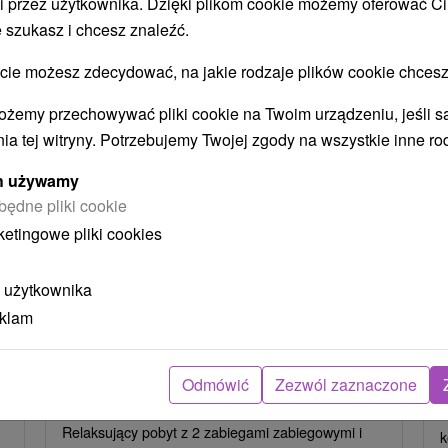
i przez użytkownika. Dzięki plikom cookie możemy oferować Ci
STWO BYĆ TAKŻE ZAINTERESO
 szukasz i chcesz znaleźć.
 możesz zdecydować, na jakie rodzaje plików cookie chcesz
ożemy przechowywać pliki cookie na Twoim urządzeniu, jeśli s
ia tej witryny. Potrzebujemy Twojej zgody na wszystkie inne ro
ych używamy
będne pliki cookie
ł
404,70
zł
od
ketingowe pliki cookies
ba
/noc/osoba
 użytkownika
Intensywny pobyt MINI RELAX:
z
Szybka i skuteczna ucieczka od
eklam
stresu
Hotel Flóra
★
★
★
Trenczańskie Teplice
O
Odmówić
Zezwól zaznaczone
Od 2 Noce
Śniadanie I Kolacja
P
Relaksujący pobyt z 2 zabiegami zabiegowymi i
k