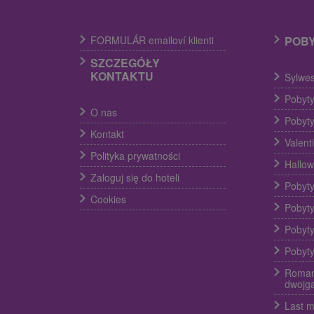
FORMULÁR emailoví klienti
POB
SZCZEGÓŁY
KONTAKTU
Sylwes
Pobyty
O nas
Pobyty
Kontakt
Valent
Polityka prywatności
Hallow
Zaloguj się do hoteli
Pobyty
Cookies
Pobyty
Pobyty
Pobyty
Roman
dwojg
Last m