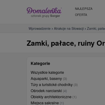
NAJLEPSZA
OFERTA
członek grupy
Sorger
Wprowadzenie
Atrakcje na Słowacji
Zamki, pała
Zamki, pałace, ruiny O
Kategorie
Wszystkie kategorie
Aquaparki, baseny
(3)
Túry a turistické chodníky
(3)
Ośrodek narciarski
(4)
Obiekty architektoniczne
(1)
Miejsca sakralne
(1)