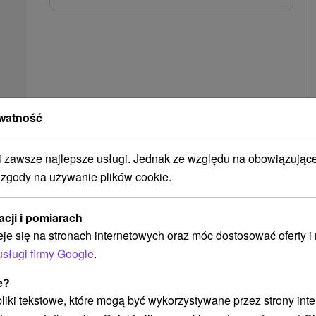
watność
zawsze najlepsze usługi. Jednak ze względu na obowiązując
➝ Pokračovať v prehl
 zgody na używanie plików cookie.
acji i pomiarach
eje się na stronach internetowych oraz móc dostosować oferty 
usługi firmy Google
.
e?
 pliki tekstowe, które mogą być wykorzystywane przez strony int