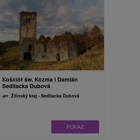
Kościół św. Kozma i Damián
Sedliacka Dubová
Žilinský kraj -
Sedliacka Dubová
POKAZ