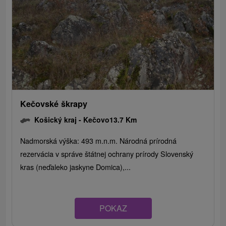
Kečovské škrapy
Košický kraj -
Kečovo
13.7 Km
Nadmorská výška: 493 m.n.m. Národná prírodná
rezervácia v správe štátnej ochrany prírody Slovenský
kras (neďaleko jaskyne Domica),...
POKAZ