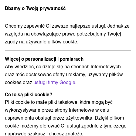
Dbamy o Twoją prywatność
członek grupy
Sorger
Chcemy zapewnić Ci zawsze najlepsze usługi. Jednak ze
, pałace, ruiny
Stredné Slovensko
Banskobystrický kraj
Gemer
względu na obowiązujące prawo potrzebujemy Twojej
zgody na używanie plików cookie.
Zamki, pałace, ruiny Gemer a v
okolí
Więcej o personalizacji i pomiarach
Aby wiedzieć, co dzieje się na stronach internetowych
oraz móc dostosować oferty i reklamy, używamy plików
cookies oraz
usługi firmy Google
.
Wdzięki kobiece Blisko
Co to są pliki cookie?
Pliki cookie to małe pliki tekstowe, które mogą być
wykorzystywane przez strony internetowe w celu
usprawnienia obsługi przez użytkownika. Dzięki plikom
cookie możemy oferować Ci usługi zgodnie z tym, czego
naprawdę szukasz i chcesz znaleźć.