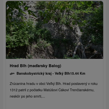
Hrad Blh (maďarsky Balog)
Banskobystrický kraj -
Veľký Blh
15.44 Km
Zrúcanina hradu v obci Veľký Blh. Hrad postavený v roku
1312 patril z počiatku Matúšovi Čákovi Trenčianskému,
neskôr po jeho smrti,...