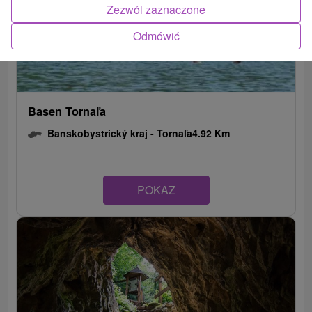
Zezwól zaznaczone
Odmówić
Basen Tornaľa
Banskobystrický kraj -
Tornaľa
4.92 Km
POKAZ