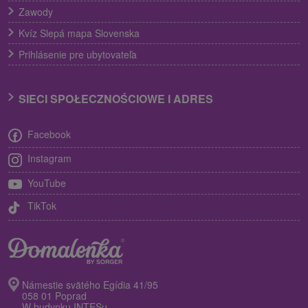
Zawody
Kvíz Slepá mapa Slovenska
Prihlásenie pre ubytovateľa
SIECI SPOŁECZNOŚCIOWE I ADRES
Facebook
Instagram
YouTube
TikTok
Námestie svätého Egídia 41/95
058 01 Poprad
W budynku INTESu