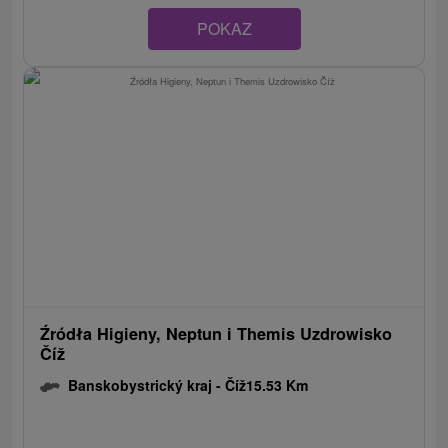
POKAZ
Źródła Higieny, Neptun i Themis Uzdrowisko
Číž
Banskobystrický kraj -
Číž
15.53 Km