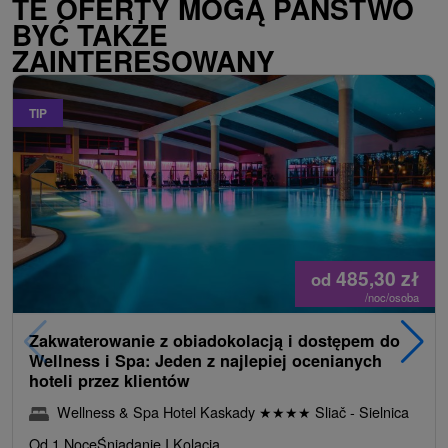
TE OFERTY MOGĄ PAŃSTWO
BYĆ TAKŻE
ZAINTERESOWANY
TIP
485,30
zł
od
/noc/osoba
Zakwaterowanie z obiadokolacją i dostępem do
Wellness i Spa: Jeden z najlepiej ocenianych
hoteli przez klientów
Wellness & Spa Hotel Kaskady
★
★
★
★
Sliač - Sielnica
Od 1 Noce
Śniadanie I Kolacja