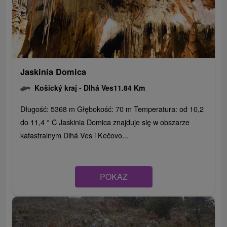
Jaskinia Domica
Košický kraj -
Dlhá Ves
11.84 Km
Długość: 5368 m Głębokość: 70 m Temperatura: od 10,2
do 11,4 ° C Jaskinia Domica znajduje się w obszarze
katastralnym Dlhá Ves i Kečovo...
POKAZ