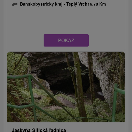
Banskobystrický kraj -
Teplý Vrch
16.78 Km
POKAZ
Jaskyňa Silická ľadnica