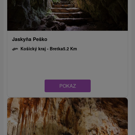
Jaskyňa Peško
Košický kraj -
Bretka
5.2 Km
POKAZ