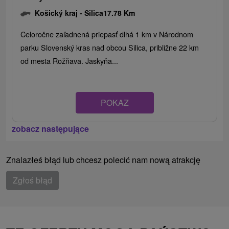
Košický kraj -
Silica
17.78 Km
Celoročne zaľadnená priepasť dlhá 1 km v Národnom
parku Slovenský kras nad obcou Silica, približne 22 km
od mesta Rožňava. Jaskyňa...
POKAZ
zobacz następujące
Znalazłeś błąd lub chcesz polecić nam nową atrakcję
Zgłoś błąd