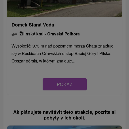
Domek Slaná Voda
Žilinský kraj -
Oravská Polhora
Wysokość: 973 m nad poziomem morza Chata znajduje
się w Beskidach Orawskich u stóp Babiej Góry i Pilska.
Obszar górski, w którym znajduje...
POKAZ
Ak plánujete navštíviť tieto atrakcie, pozrite si
pobyty v ich okolí.