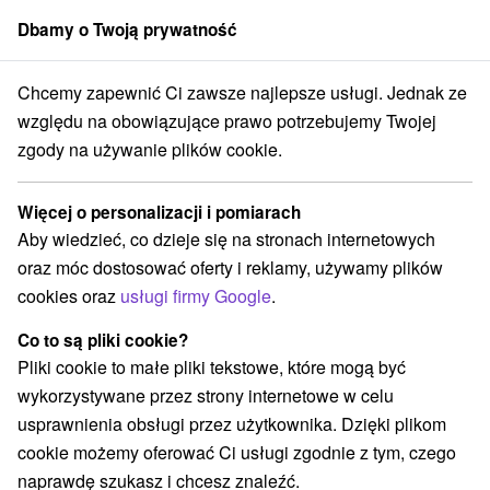
Dbamy o Twoją prywatność
członek grupy
Sorger
Chcemy zapewnić Ci zawsze najlepsze usługi. Jednak ze
Atrakcje na Słowacji
Chaty górskie
Orawa
względu na obowiązujące prawo potrzebujemy Twojej
zgody na używanie plików cookie.
Chaty górskie Orawa
Więcej o personalizacji i pomiarach
Kategorie
Aby wiedzieć, co dzieje się na stronach internetowych
oraz móc dostosować oferty i reklamy, używamy plików
Wszystkie kategorie
Aquaparki, baseny
(3)
cookies oraz
usługi firmy Google
.
Túry a turistické chodníky
Ośrodek narciarski
(3)
(4)
Obiekty architektoniczne
Miejsca sakralne
(1)
(1)
Co to są pliki cookie?
Zamki
Chaty górskie
Skanseny
Sporty
(1)
(3)
(3)
(2)
Pliki cookie to małe pliki tekstowe, które mogą być
Loty widokowe i rejsy wycieczkowe
(1)
wykorzystywane przez strony internetowe w celu
Zamki, pałace, ruiny
(2)
usprawnienia obsługi przez użytkownika. Dzięki plikom
Wieże obserwacyjne i chodniki
(5)
cookie możemy oferować Ci usługi zgodnie z tym, czego
Jeziora, jeziora, zbiorniki wodne
(3)
naprawdę szukasz i chcesz znaleźć.