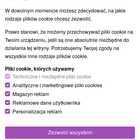
Kościoły drewniane
Wodospady
(3)
(2)
W dowolnym momencie możesz zdecydować, na jakie
Zabytki techniki
Atrakcje dla dzieci
Tarcze
(4)
(9)
(9)
rodzaje plików cookie chcesz zezwolić.
Escaperoom
Muzea i galerie
(1)
(6)
Atrakcje turystyczne
Atrakcje z adrenaliną
(2)
(3)
Prawo stanowi, że możemy przechowywać pliki cookie na
Kolejki linowe
Jaskinie
(2)
(1)
Twoim urządzeniu, jeśli są one absolutnie niezbędne do
działania tej witryny. Potrzebujemy Twojej zgody na
Wsie i miasta
wszystkie inne rodzaje plików cookie.
Oravská Polhora
(1)
Zuberec
(1)
Pliki cookie, których używamy
Techniczne i niezbędne pliki cookie
Analityczne i marketingowe pliki cookies
Magazyn reklam
Reklamowe dane użytkownika
Personalizacja reklam
Zezwolić wszystkim