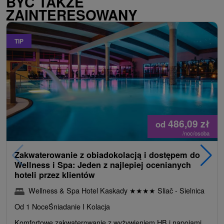
BYĆ TAKŻE
ZAINTERESOWANY
TIP
486,09
zł
od
/noc/osoba
Zakwaterowanie z obiadokolacją i dostępem do
Wellness i Spa: Jeden z najlepiej ocenianych
hoteli przez klientów
Wellness & Spa Hotel Kaskady
★
★
★
★
Sliač - Sielnica
Od 1 Noce
Śniadanie I Kolacja
Komfortowe zakwaterowanie z wyżywieniem HB i napojami.