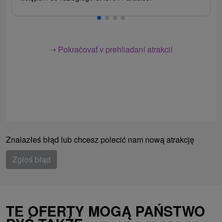
➝ Pokračovať v prehliadaní atrakcií
Znalazłeś błąd lub chcesz polecić nam nową atrakcję
Zgłoś błąd
TE OFERTY MOGĄ PAŃSTWO