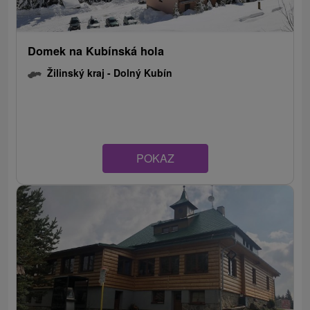
Domek na Kubínská hola
Žilinský kraj -
Dolný Kubín
POKAZ