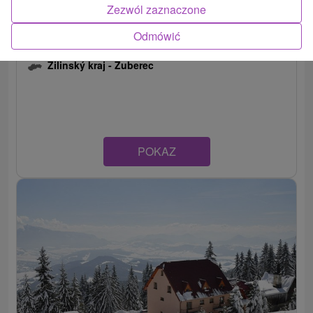
Zezwól zaznaczone
Odmówić
Domek Zverovka
Žilinský kraj -
Zuberec
POKAZ