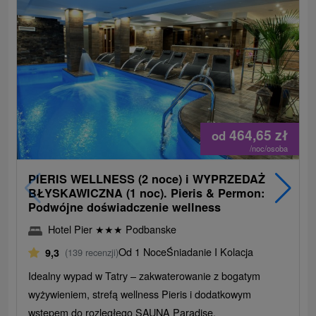
464,65
zł
od
/noc/osoba
PIERIS WELLNESS (2 noce) i WYPRZEDAŻ
BŁYSKAWICZNA (1 noc). Pieris & Permon:
Podwójne doświadczenie wellness
Hotel Pier
★
★
★
Podbanske
Od 1 Noce
Śniadanie I Kolacja
9,3
(139 recenzji)
Idealny wypad w Tatry – zakwaterowanie z bogatym
wyżywieniem, strefą wellness Pieris i dodatkowym
wstępem do rozległego SAUNA Paradise.