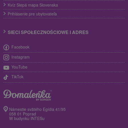
Kvíz Slepá mapa Slovenska
Prihlásenie pre ubytovateľa
SIECI SPOŁECZNOŚCIOWE I ADRES
Facebook
Instagram
YouTube
TikTok
Námestie svätého Egídia 41/95
058 01 Poprad
W budynku INTESu