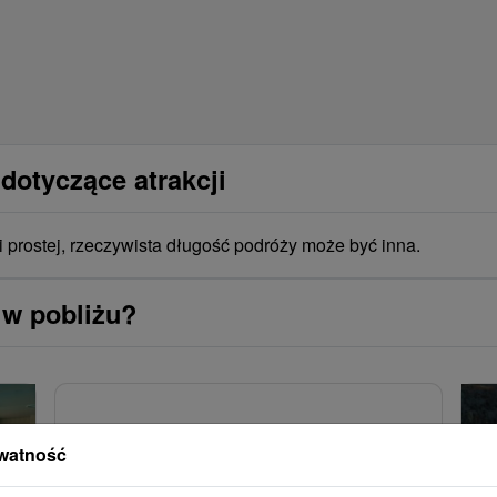
dotyczące atrakcji
i prostej, rzeczywista długość podróży może być inna.
 w pobliżu?
watność