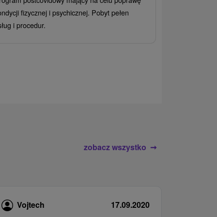
Od 2 Noce
All
ondycji fizycznej i psychicznej. Pobyt pełen
Ciesz się zr
sług i procedur.
wrażeń pobyte
atrakcje wodne
rodziny.
zobacz wszystko
Vojtech
17.09.2020