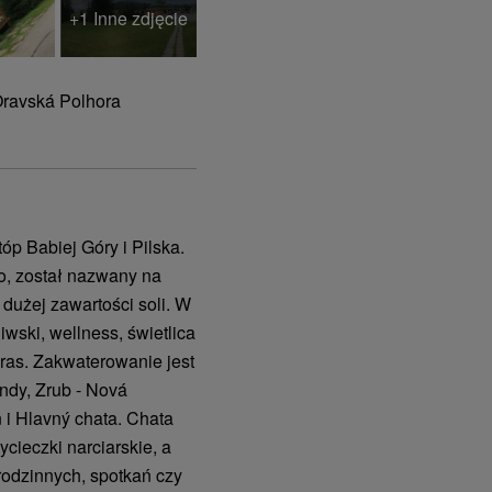
+1 Inne zdjęcie
Oravská Polhora
óp Babiej Góry i Pilska.
ko, został nazwany na
dużej zawartości soli. W
iwski, wellness, świetlica
aras. Zakwaterowanie jest
ndy, Zrub - Nová
 i Hlavný chata. Chata
ycieczki narciarskie, a
rodzinnych, spotkań czy