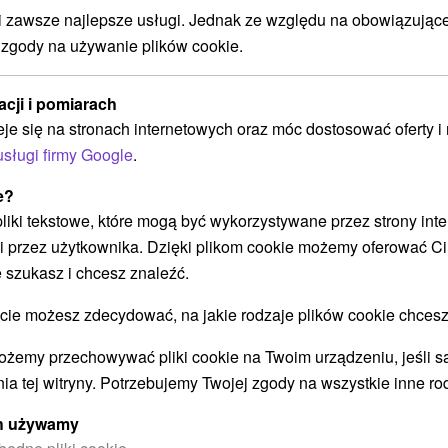
zawsze najlepsze usługi. Jednak ze względu na obowiązując
 zgody na używanie plików cookie.
acji i pomiarach
 w
Relaxačný pobyt v kúpeľoch
W
eje się na stronach internetowych oraz móc dostosować oferty 
R
usługi firmy Google
.
s
r
e?
Pe
 pliki tekstowe, które mogą być wykorzystywane przez strony int
Św
i przez użytkownika. Dzięki plikom cookie możemy oferować Ci
do
 szukasz i chcesz znaleźć.
dl
 możesz zdecydować, na jakie rodzaje plików cookie chcesz
ożemy przechowywać pliki cookie na Twoim urządzeniu, jeśli s
Załaduj więcej
ia tej witryny. Potrzebujemy Twojej zgody na wszystkie inne ro
ych używamy