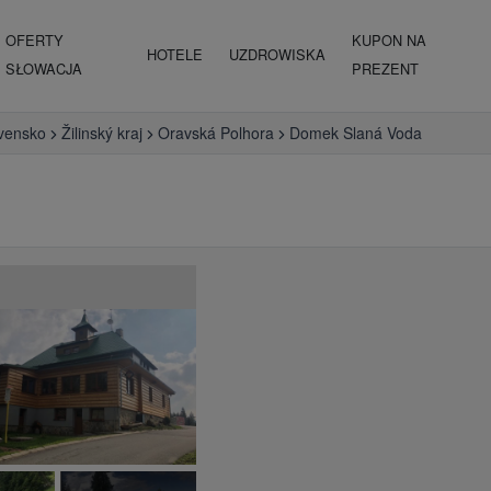
OFERTY
KUPON NA
HOTELE
UZDROWISKA
SŁOWACJA
PREZENT
vensko
Žilinský kraj
Oravská Polhora
Domek Slaná Voda