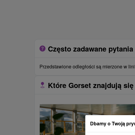
Często zadawane pytania 
Przedstawione odległości są mierzone w lini
Które Gorset znajdują się
Dbamy o Twoją pry