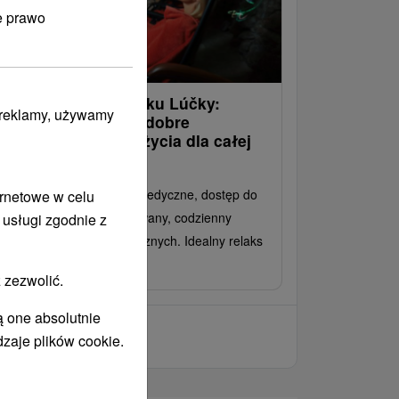
e prawo
ellness w uzdrowisku Lúčky:
i reklamy, używamy
elaks, regeneracja, dobre
amopoczucie i przeżycia dla całej
odziny
łne wyżywienie, zabiegi medyczne, dostęp do
ernetowe w celu
iata Witalnego i nielimitowany, codzienny
 usługi zgodnie z
stęp do basenów zewnętrznych. Idealny relaks
a Ciebie i Twoich dzieci.
 zezwolić.
ą one absolutnie
dzaje plików cookie.