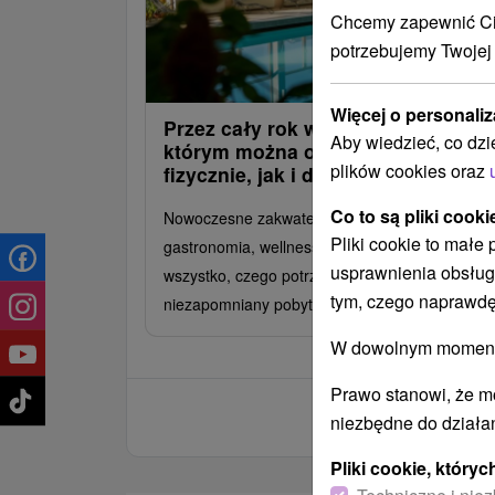
Chcemy zapewnić Ci 
potrzebujemy Twojej
Więcej o personaliz
Przez cały rok we Vrátnej: Miejsce,
Aby wiedzieć, co dzi
którym można odpocząć zarówno
plików cookies oraz
fizycznie, jak i duchowo
Co to są pliki cooki
Nowoczesne zakwaterowanie, doskonała
Pliki cookie to małe
gastronomia, wellness, sport i wycieczki –
usprawnienia obsług
wszystko, czego potrzebujesz, aby spędzić
tym, czego naprawdę
niezapomniany pobyt w Małej Fatrze.
W dowolnym momencie
Prawo stanowi, że m
niezbędne do działan
Pliki cookie, któr