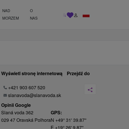
NAD
O
MORZEM
NAS
Wyświetl stronę internetową
Przejdź do
+421 903 607 520
slanavoda@slanavoda.sk
Opinii Google
Slaná voda 362
GPS:
029 47 Oravská Polhora
N +49° 31' 39.87''
E +19° 26' 9.87''