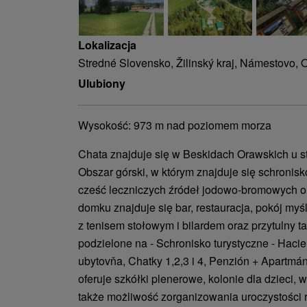
Lokalizacja
Stredné Slovensko, Žilinský kraj, Námestovo, 
Ulubiony
Wysokość: 973 m nad poziomem morza
Chata znajduje się w Beskidach Orawskich u st
Obszar górski, w którym znajduje się schronis
cześć leczniczych źródeł jodowo-bromowych o 
domku znajduje się bar, restauracja, pokój myśl
z tenisem stołowym i bilardem oraz przytulny t
podzielone na - Schronisko turystyczne - Hacie
ubytovňa, Chatky 1,2,3 i 4, Penzión + Apartmán
oferuje szkółki plenerowe, kolonie dla dzieci, w
także możliwość zorganizowania uroczystości 