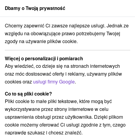
Dbamy o Twoją prywatność
członek grupy
Sorger
Chcemy zapewnić Ci zawsze najlepsze usługi. Jednak ze
odné Slovensko
Prešovský kraj
Gánovce
Trawertyny Gánovské
względu na obowiązujące prawo potrzebujemy Twojej
zgody na używanie plików cookie.
Trawertyny Gánovské
Więcej o personalizacji i pomiarach
Wyświetl stronę internetową
Przejdź do
Aby wiedzieć, co dzieje się na stronach internetowych
oraz móc dostosować oferty i reklamy, używamy plików
Facebook
cookies oraz
usługi firmy Google
.
058 01 Gánovce
GPS:
Co to są pliki cookie?
N +49° 1' 48.22''
Pliki cookie to małe pliki tekstowe, które mogą być
E +20° 19' 14.15''
wykorzystywane przez strony internetowe w celu
usprawnienia obsługi przez użytkownika. Dzięki plikom
cookie możemy oferować Ci usługi zgodnie z tym, czego
naprawdę szukasz i chcesz znaleźć.