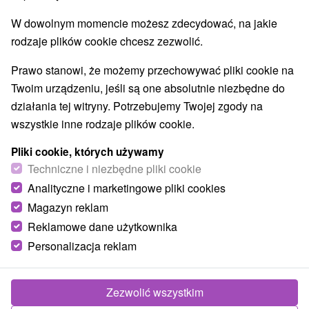
W dowolnym momencie możesz zdecydować, na jakie
rodzaje plików cookie chcesz zezwolić.
Prawo stanowi, że możemy przechowywać pliki cookie na
Twoim urządzeniu, jeśli są one absolutnie niezbędne do
działania tej witryny. Potrzebujemy Twojej zgody na
wszystkie inne rodzaje plików cookie.
Pliki cookie, których używamy
Techniczne i niezbędne pliki cookie
© OpenStreetMap
Analityczne i marketingowe pliki cookies
Region turystyczny
Magazyn reklam
Vysoké Tatry, v Tatrách, Východné Slovensko, Prešovský
kraj
Reklamowe dane użytkownika
Personalizacja reklam
Znalazłeś błąd lub chcesz polecić nam nową atrakcję
Zgłoś błąd
Zezwolić wszystkim