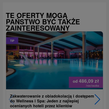
TE OFERTY MOGĄ
PAŃSTWO BYĆ TAKŻE
ZAINTERESOWANY
TIP
486,09
zł
od
/noc/osoba
Zakwaterowanie z obiadokolacją i dostępem
do Wellness i Spa: Jeden z najlepiej
ocenianych hoteli przez klientów