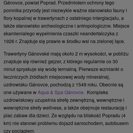
Gánovce, powiat Poprad. Przedmiotem ochrony tego
pomnika przyrody jest niezwykle ważne stanowisko fauny i
flory kopalnej w trawertynach z ostatniego interglacjału, a
także stanowisko archeologiczne i antropologiczne. Miejsce
skamieniałego wypełnienia czaszki neandertalczyka z
1926 r. Znajduje się prawie w środku wsi na zielonej łące.
Trawertyny Gánovské mają około 2 m wysokości, w pobliżu
znajduje się również gejzer, z którego regularnie co 30
minut spryskuje się wodę termalną. Pierwsze wzmianki o
leczniczych źródłach miejscowej wody mineralnej,
uzdrowisku Gánovce, pochodzą z 1549 roku. Obecnie są
one używane w
Aqua & Spa Gánovce.
Kompleks
uzdrowiskowy uzupełnia strefę zewnętrzną, wewnętrzne i
wewnętrzne strefy wellness, a także obejmuje restaurację i
plac zabaw dla dzieci. Ze względu na bliskość Popradu (4
km) nie stanowi problemu dojazd samochodem, autobusem
czy pociągiem.