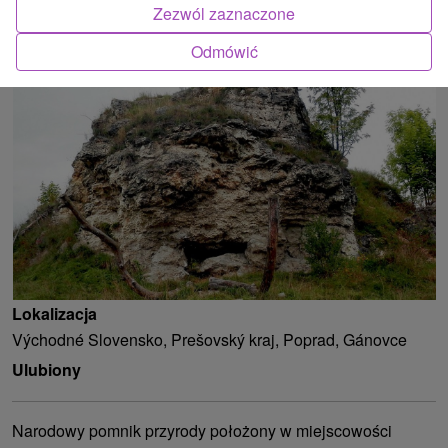
Zezwól zaznaczone
ATRAKCJĄ
Odmówić
Lokalizacja
Východné Slovensko, Prešovský kraj, Poprad, Gánovce
Ulubiony
Narodowy pomnik przyrody położony w miejscowości