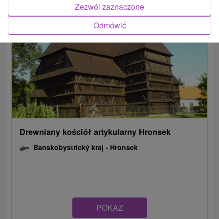
Zezwól zaznaczone
Odmówić
Drewniany kościół artykularny Hronsek
Banskobystrický kraj -
Hronsek
POKAZ