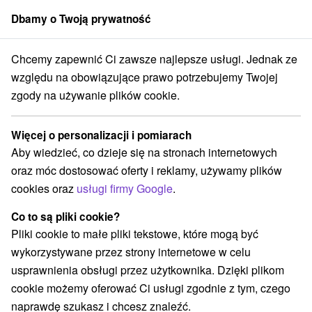
Dbamy o Twoją prywatność
członek grupy
Sorger
Chcemy zapewnić Ci zawsze najlepsze usługi. Jednak ze
Atrakcje na Słowacji
Kościoły drewniane
w spa
względu na obowiązujące prawo potrzebujemy Twojej
zgody na używanie plików cookie.
Kościoły drewniane w spa
Więcej o personalizacji i pomiarach
Kategorie
Aby wiedzieć, co dzieje się na stronach internetowych
oraz móc dostosować oferty i reklamy, używamy plików
Wszystkie kategorie
Rafting, rafting, rafting
(4)
cookies oraz
usługi firmy Google
.
Zamki, pałace, ruiny
(9)
Loty widokowe i rejsy wycieczkowe
Sporty
(2)
(5)
Co to są pliki cookie?
Jazda konna
Skanseny
Chaty górskie
(1)
(2)
(6)
Pliki cookie to małe pliki tekstowe, które mogą być
Zamki
Miejsca sakralne
(2)
(2)
wykorzystywane przez strony internetowe w celu
Wieże obserwacyjne i chodniki
(2)
usprawnienia obsługi przez użytkownika. Dzięki plikom
Obiekty architektoniczne
Ośrodek narciarski
(2)
(3)
cookie możemy oferować Ci usługi zgodnie z tym, czego
Parki miejskie i zamkowe
Źródła
(3)
(23)
naprawdę szukasz i chcesz znaleźć.