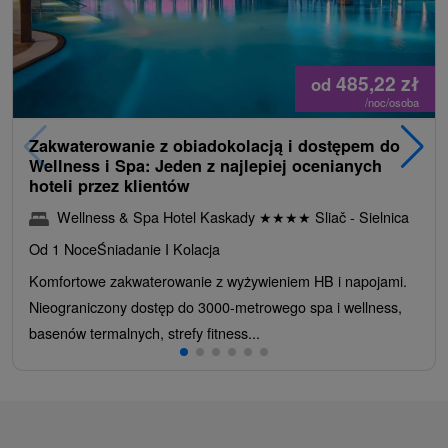
485,22
zł
od
/noc/osoba
Zakwaterowanie z obiadokolacją i dostępem do
Wellness i Spa: Jeden z najlepiej ocenianych
hoteli przez klientów
Wellness & Spa Hotel Kaskady
★
★
★
★
Sliač - Sielnica
Od 1 Noce
Śniadanie I Kolacja
Komfortowe zakwaterowanie z wyżywieniem HB i napojami.
Nieograniczony dostęp do 3000-metrowego spa i wellness,
basenów termalnych, strefy fitness...