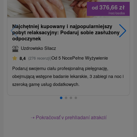
376,66
zł
od
/noc/osoba
Najchętniej kupowany i najpopularniejszy
pobyt relaksacyjny: Podaruj sobie zasłużony
odpoczynek
Uzdrowisko Sliacz
Od 5 Noce
Pełne Wyżywienie
8,4
(276 recenzji)
Podaruj swojemu ciału profesjonalną pielęgnację,
obejmującą wstępne badanie lekarskie, 3 zabiegi na noc i
szeroką gamę usług dodatkowych.
➝ Pokračovať v prehliadaní atrakcií