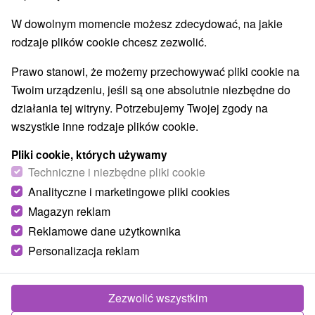
Pola golfowe
Tory gokartowe
(4)
(1)
W dowolnym momencie możesz zdecydować, na jakie
Amfiteatry i kina w przyrodzie
(1)
rodzaje plików cookie chcesz zezwolić.
Túry a turistické chodníky
Tarcze
Jaskinie
(14)
(9)
(3)
Kolejki linowe
Atrakcje z adrenaliną
(1)
(11)
Prawo stanowi, że możemy przechowywać pliki cookie na
Atrakcje turystyczne
Muzea i galerie
(18)
(7)
Twoim urządzeniu, jeśli są one absolutnie niezbędne do
Ogrody zoologiczne i fermy zwierząt
(2)
działania tej witryny. Potrzebujemy Twojej zgody na
Ogrody botaniczne
Escaperoom
(1)
(1)
wszystkie inne rodzaje plików cookie.
Jeziora, jeziora, zbiorniki wodne
(8)
Atrakcje dla dzieci
Zabytki techniki
(31)
(5)
Pliki cookie, których używamy
Wodospady
Kościoły drewniane
Techniczne i niezbędne pliki cookie
(5)
(3)
Aquaparki, baseny
Planetarium i obserwatorium
(12)
(1)
Analityczne i marketingowe pliki cookies
Ośrodki i miasteczka dziecięce
(3)
Magazyn reklam
Areny laserowe i paintball
(1)
Reklamowe dane użytkownika
Personalizacja reklam
Wsie i miasta
Hronsek
(1)
Jedlinka
(1)
Zezwolić wszystkim