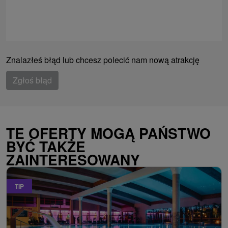
Znalazłeś błąd lub chcesz polecić nam nową atrakcję
Zgłoś błąd
TE OFERTY MOGĄ PAŃSTWO
BYĆ TAKŻE
ZAINTERESOWANY
TIP