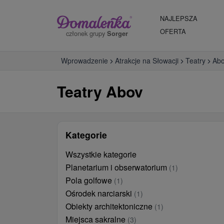
NAJLEPSZA
OFERTA
członek grupy
Sorger
Wprowadzenie
Atrakcje na Słowacji
Teatry
Ab
Teatry Abov
Kategorie
Wszystkie kategorie
Planetarium i obserwatorium
(1)
Pola golfowe
(1)
Ośrodek narciarski
(1)
Obiekty architektoniczne
(1)
Miejsca sakralne
(3)