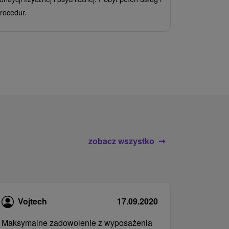
Ciesz się z
rocedur.
wrażeń poby
atrakcje wod
zobacz wszystko
Vojtech
17.09.2020
Maksymalne zadowolenie z wyposażenia