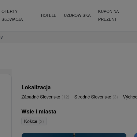
OFERTY
KUPON NA
HOTELE
UZDROWISKA
SŁOWACJA
PREZENT
ov
Lokalizacja
Západné Slovensko
(12)
Stredné Slovensko
(3)
Východ
Wsie i miasta
Košice
(2)