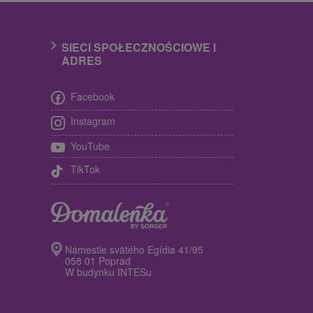
SIECI SPOŁECZNOŚCIOWE I
ADRES
Facebook
Instagram
YouTube
TikTok
Námestie svätého Egídia 41/95
058 01 Poprad
W budynku INTESu