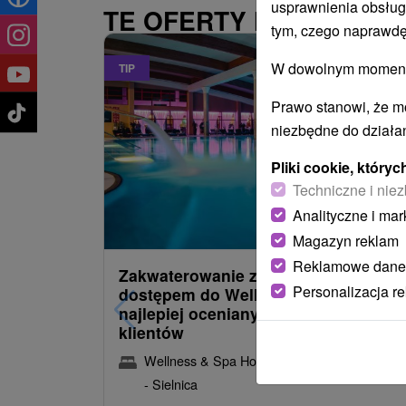
usprawnienia obsług
TE OFERTY MOGĄ PAŃ
tym, czego naprawdę
W dowolnym momencie
TIP
Prawo stanowi, że m
niezbędne do działan
Pliki cookie, któr
Techniczne i niez
486,09
z
Analityczne i mar
od
/noc/oso
Magazyn reklam
Reklamowe dane
Zakwaterowanie z obiadokolacją i
Personalizacja r
dostępem do Wellness i Spa: Jeden 
najlepiej ocenianych hoteli przez
klientów
Wellness & Spa Hotel Kaskady
★
★
★
★
Sliač
- Sielnica