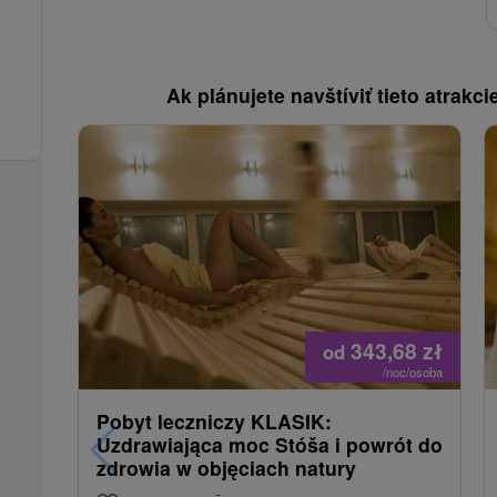
Ak plánujete navštíviť tieto atrakcie
343,68
zł
od
/noc/osoba
Pobyt leczniczy KLASIK:
Uzdrawiająca moc Stóša i powrót do
zdrowia w objęciach natury