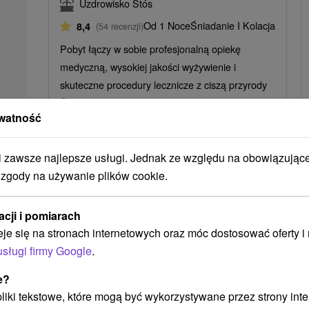
Uzdrowisko Štós
Od 1 Noce
Śniadanie I Kolacja
8,4
(54 recenzji)
Pobyt łączy w sobie profesjonalną opiekę
medyczną, wysokiej jakości wyżywienie i
skuteczne procedury lecznicze z ciszą przyrody
Štós.
watność
zawsze najlepsze usługi. Jednak ze względu na obowiązując
➝ Pokračovať v prehl
 zgody na używanie plików cookie.
acji i pomiarach
eje się na stronach internetowych oraz móc dostosować oferty 
usługi firmy Google
.
e?
 pliki tekstowe, które mogą być wykorzystywane przez strony int