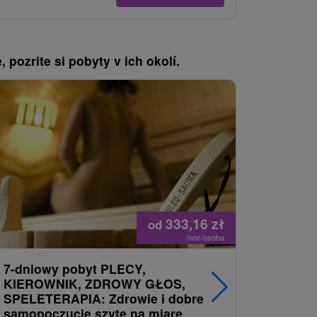
, pozrite si pobyty v ich okolí.
333,16
zł
od
/noc/osoba
7-dniowy pobyt PLECY,
Weekend
KIEROWNIK, ZDROWY GŁOS,
Štós: Uc
SPELETERAPIA: Zdrowie i dobre
harmonii
samopoczucie szyte na miarę