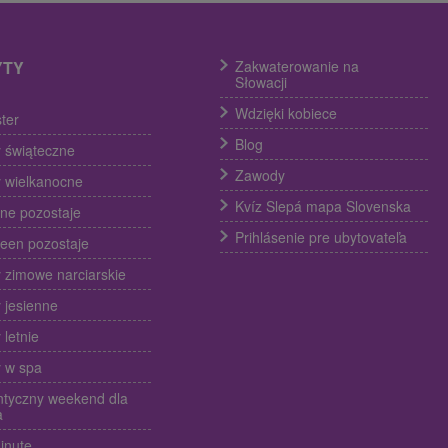
YTY
Zakwaterowanie na
Słowacji
Wdzięki kobiece
ter
Blog
 świąteczne
Zawody
 wielkanocne
Kvíz Slepá mapa Slovenska
ine pozostaje
Prihlásenie pre ubytovateľa
een pozostaje
 zimowe narciarskie
 jesienne
 letnie
 w spa
tyczny weekend dla
a
inute