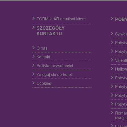
FORMULÁR emailoví klienti
POB
SZCZEGÓŁY
KONTAKTU
Sylwes
Pobyty
O nas
Pobyty
Kontakt
Valent
Polityka prywatności
Hallow
Zaloguj się do hoteli
Pobyty
Cookies
Pobyty
Pobyty
Pobyty
Roman
dwojg
Last m