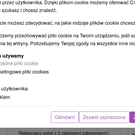
i przez użytkownika. Dzięki plikom cookie możemy oferować Ci
STWO BYĆ TAKŻE ZAINTERESO
 szukasz i chcesz znaleźć.
 możesz zdecydować, na jakie rodzaje plików cookie chcesz
ożemy przechowywać pliki cookie na Twoim urządzeniu, jeśli s
ia tej witryny. Potrzebujemy Twojej zgody na wszystkie inne ro
ych używamy
będne pliki cookie
ł
405,43
zł
ketingowe pliki cookies
od
ba
/noc/osoba
 użytkownika
Intensywny pobyt MINI RELAX:
eklam
z
Szybka i skuteczna ucieczka od
stresu
Hotel Flóra
★
★
★
Trenczańskie Teplice
O
Odmówić
Zezwól zaznaczone
Od 2 Noce
Śniadanie I Kolacja
P
Relaksujący pobyt z 2 zabiegami zabiegowymi i
k