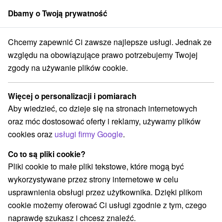
Dbamy o Twoją prywatność
członek grupy
Sorger
Chcemy zapewnić Ci zawsze najlepsze usługi. Jednak ze
Atrakcje na Słowacji
Aquaparki, baseny
Skorušinské vrchy
względu na obowiązujące prawo potrzebujemy Twojej
zgody na używanie plików cookie.
Aquaparki, baseny Skorušinské
vrchy
Więcej o personalizacji i pomiarach
Aby wiedzieć, co dzieje się na stronach internetowych
Kategorie
oraz móc dostosować oferty i reklamy, używamy plików
cookies oraz
usługi firmy Google
.
Wszystkie kategorie
Jeziora, jeziora, zbiorniki wodne
(1)
Co to są pliki cookie?
Atrakcje z adrenaliną
Atrakcje dla dzieci
(1)
(3)
Pliki cookie to małe pliki tekstowe, które mogą być
Aquaparki, baseny
(2)
wykorzystywane przez strony internetowe w celu
Wieże obserwacyjne i chodniki
(1)
usprawnienia obsługi przez użytkownika. Dzięki plikom
Loty widokowe i rejsy wycieczkowe
(1)
cookie możemy oferować Ci usługi zgodnie z tym, czego
Ośrodek narciarski
(2)
naprawdę szukasz i chcesz znaleźć.