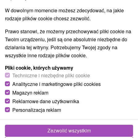
W dowolnym momencie możesz zdecydować, na jakie
Wsie i miasta
rodzaje plików cookie chcesz zezwolić.
Tvrdošín
(1)
Oravice
(1)
Prawo stanowi, że możemy przechowywać pliki cookie na
Twoim urządzeniu, jeśli są one absolutnie niezbędne do
działania tej witryny. Potrzebujemy Twojej zgody na
wszystkie inne rodzaje plików cookie.
Pliki cookie, których używamy
Techniczne i niezbędne pliki cookie
Analityczne i marketingowe pliki cookies
Magazyn reklam
Reklamowe dane użytkownika
Personalizacja reklam
Aquapark Oravice
Žilinský kraj -
Tvrdošín
Zezwolić wszystkim