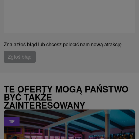
Znalazłeś błąd lub chcesz polecić nam nową atrakcję
Zgłoś błąd
TE OFERTY MOGĄ PAŃSTWO
BYĆ TAKŻE
ZAINTERESOWANY
TIP