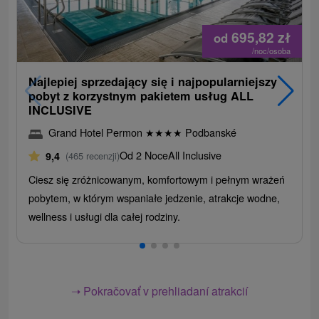
695,82
zł
od
/noc/osoba
Najlepiej sprzedający się i najpopularniejszy
pobyt z korzystnym pakietem usług ALL
INCLUSIVE
Grand Hotel Permon
★
★
★
★
Podbanské
Od 2 Noce
All Inclusive
9,4
(465 recenzji)
Ciesz się zróżnicowanym, komfortowym i pełnym wrażeń
pobytem, ​​w którym wspaniałe jedzenie, atrakcje wodne,
wellness i usługi dla całej rodziny.
➝ Pokračovať v prehliadaní atrakcií