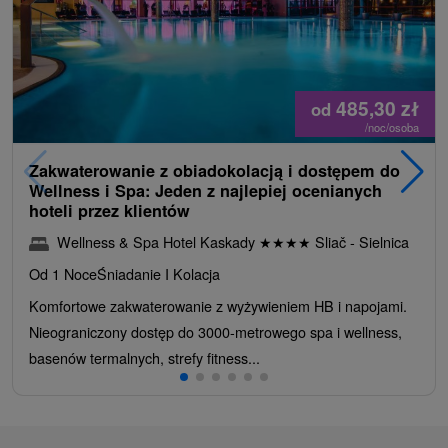
485,30
zł
od
/noc/osoba
Zakwaterowanie z obiadokolacją i dostępem do
Wellness i Spa: Jeden z najlepiej ocenianych
hoteli przez klientów
Wellness & Spa Hotel Kaskady
★
★
★
★
Sliač - Sielnica
Od 1 Noce
Śniadanie I Kolacja
Komfortowe zakwaterowanie z wyżywieniem HB i napojami.
Nieograniczony dostęp do 3000-metrowego spa i wellness,
basenów termalnych, strefy fitness...