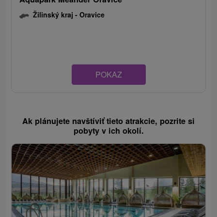
Žilinský kraj -
Oravice
POKAZ
Ak plánujete navštíviť tieto atrakcie, pozrite si
pobyty v ich okolí.