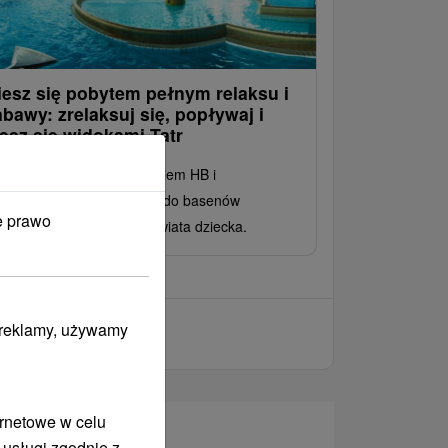
iesz się pobytem pełnym relaksu i
abawy: zrelaksuj się, popływaj i
iesz się widokami Tatr
kwaterowanie z wyżywieniem HB i
eograniczonym dostępem do basenów
e prawo
rmalnych, stref relaksu i świata dziecka.
i reklamy, używamy
ernetowe w celu
 usługi zgodnie z