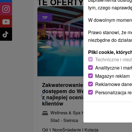
TE OFERTY MOGĄ PAŃ
tym, czego naprawdę
TIP
W dowolnym momencie
Prawo stanowi, że m
niezbędne do działan
Pliki cookie, któr
Techniczne i niez
486,09
od
Analityczne i mar
/noc/os
Magazyn reklam
Reklamowe dane
Zakwaterowanie z obiadokolacją i
dostępem do Wellness i Spa: Jede
Personalizacja r
z najlepiej ocenianych hoteli przez
klientów
Wellness & Spa Hotel Kaskady
★
★
★
★
Sliač - Sielnica
Od 1 Noce
Śniadanie I Kolacja