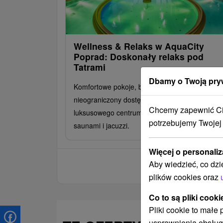
Wellness & Relaks w AquaCity
Poprad: Doskonały relaks pod
Tatrami
Dbamy o Twoją pry
Komfortowe pokoje, bogate wyżywienie HB,
nieograniczony dostęp do aquaparku i
Chcemy zapewnić Ci 
luksusowego centrum wellness z basenami,
potrzebujemy Twojej
saunami i jacuzzi.
Więcej o personaliz
Aby wiedzieć, co dzi
plików cookies oraz
Co to są pliki cooki
Pliki cookie to małe
usprawnienia obsług