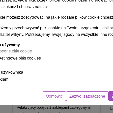
STWO BYĆ TAKŻE ZAINTERESO
 szukasz i chcesz znaleźć.
 możesz zdecydować, na jakie rodzaje plików cookie chcesz
ożemy przechowywać pliki cookie na Twoim urządzeniu, jeśli s
ia tej witryny. Potrzebujemy Twojej zgody na wszystkie inne ro
ych używamy
będne pliki cookie
zł
405,43
zł
od
ketingowe pliki cookies
oba
/noc/osoba
 użytkownika
Intensywny pobyt MINI RELAX:
P
n
Szybka i skuteczna ucieczka od
r
eklam
stresu
Hotel Flóra
★
★
★
Trenczańskie Teplice
O
Odmówić
Zezwól zaznaczone
Od 2 Noce
Śniadanie I Kolacja
P
Relaksujący pobyt z 2 zabiegami zabiegowymi i
k