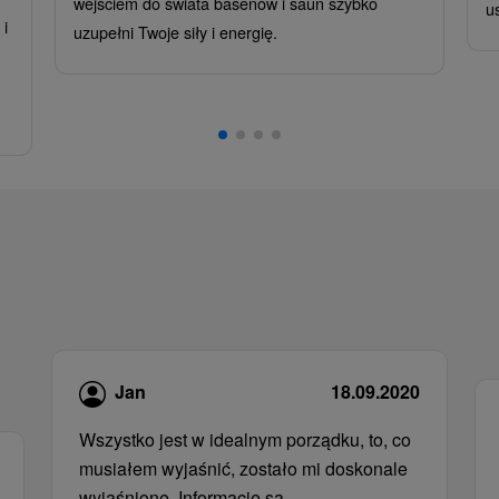
wejściem do świata basenów i saun szybko
u
i
uzupełni Twoje siły i energię.
,
Jan
18.09.2020
Wszystko jest w idealnym porządku, to, co
musiałem wyjaśnić, zostało mi doskonale
wyjaśnione. Informacje są