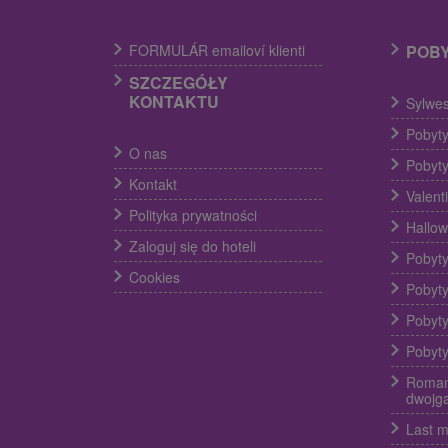
FORMULÁR emailoví klienti
POB
SZCZEGÓŁY
KONTAKTU
Sylwes
Pobyty
O nas
Pobyty
Kontakt
Valent
Polityka prywatności
Hallow
Zaloguj się do hoteli
Pobyty
Cookies
Pobyty
Pobyty
Pobyty
Roman
dwojg
Last m