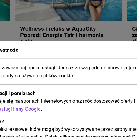
Wellness i relaks w AquaCity
C
Poprad: Energia Tatr i harmonia
z
ciała
c
watność
Pozwól się rozpieszczać w luksusowym spa,
Za
zrelaksuj się w basenach termalnych i nabierz
ni
zawsze najlepsze usługi. Jednak ze względu na obowiązując
nowych sił w sercu Tatr.
te
 zgody na używanie plików cookie.
acji i pomiarach
eje się na stronach internetowych oraz móc dostosować oferty 
Załaduj więcej
usługi firmy Google
.
e?
 pliki tekstowe, które mogą być wykorzystywane przez strony int
i przez użytkownika. Dzięki plikom cookie możemy oferować Ci