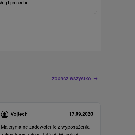
sług i procedur.
wrażeń pobyte
atrakcje wodne
rodziny.
zobacz wszystko
Vojtech
17.09.2020
Maksymalne zadowolenie z wyposażenia
zakwaterowania w Tatrach Wysokich.