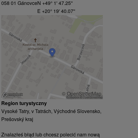
058 01 Gánovce
N +49° 1' 47.25''
E +20° 19' 40.07''
© OpenStreetMap
Region turystyczny
Vysoké Tatry, v Tatrách, Východné Slovensko,
Prešovský kraj
Znalazłeś błąd lub chcesz polecić nam nową