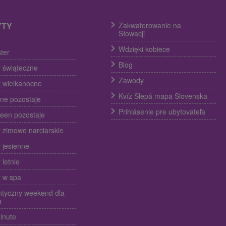
YTY
Zakwaterowanie na
Słowacji
Wdzięki kobiece
ter
Blog
 świąteczne
Zawody
 wielkanocne
Kvíz Slepá mapa Slovenska
ine pozostaje
Prihlásenie pre ubytovateľa
een pozostaje
 zimowe narciarskie
 jesienne
 letnie
 w spa
tyczny weekend dla
a
inute