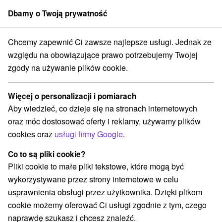
Dbamy o Twoją prywatność
członek grupy
Sorger
Chcemy zapewnić Ci zawsze najlepsze usługi. Jednak ze
Apartmány
Východné Slovensko
Prešovský kraj
Ždiar
względu na obowiązujące prawo potrzebujemy Twojej
zgody na używanie plików cookie.
Apartmány Ždiar
Więcej o personalizacji i pomiarach
Kategorie
Aby wiedzieć, co dzieje się na stronach internetowych
oraz móc dostosować oferty i reklamy, używamy plików
Wszystkie kategorie
Hotele na Slovacji
(7)
cookies oraz
usługi firmy Google
.
Apartmány
Chaty na prenájom
(16)
(24)
Drevenice
Penzióny
Priváty
(26)
(32)
(19)
Co to są pliki cookie?
Pliki cookie to małe pliki tekstowe, które mogą być
wykorzystywane przez strony internetowe w celu
Wybierz lokalizację lub datę
usprawnienia obsługi przez użytkownika. Dzięki plikom
cookie możemy oferować Ci usługi zgodnie z tym, czego
TOP - BESTSELLERY
NAJTAŃSZE
WSZYSTKO
naprawdę szukasz i chcesz znaleźć.