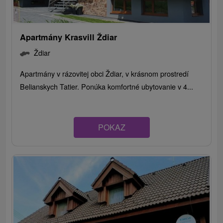
Apartmány Krasvill Ždiar
Ždiar
Apartmány v rázovitej obci Ždiar, v krásnom prostredí
Belianskych Tatier. Ponúka komfortné ubytovanie v 4...
POKAZ