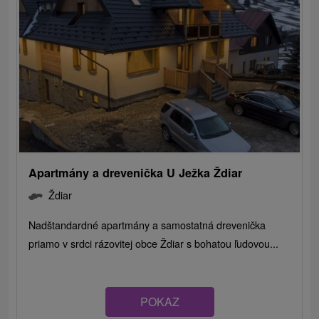
Apartmány a drevenička U Ježka Ždiar
Ždiar
Nadštandardné apartmány a samostatná drevenička
priamo v srdci rázovitej obce Ždiar s bohatou ľudovou...
POKAZ