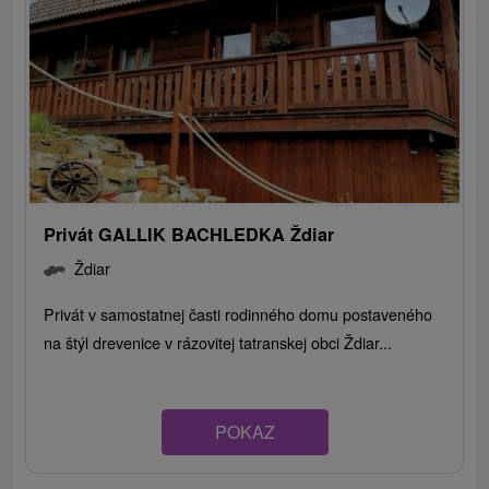
Privát GALLIK BACHLEDKA Ždiar
Ždiar
Privát v samostatnej časti rodinného domu postaveného
na štýl drevenice v rázovitej tatranskej obci Ždiar...
POKAZ