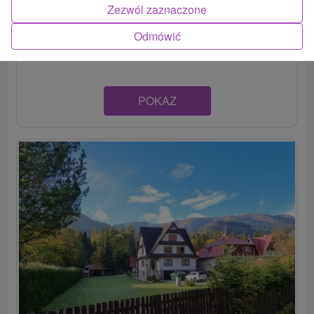
Zrekonštruovaná vila v tichej časti malebnej tatranskej
Zezwól zaznaczone
obce Ždiar ponúka ubytovanie v rodinnom dome v
Odmówić
útulne...
POKAZ