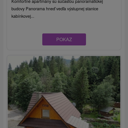
Komfortné apartmány sú súčasťou panoramatickej
budovy Panorama hneď vedľa výstupnej stanice
kabínkovej...
POKAZ