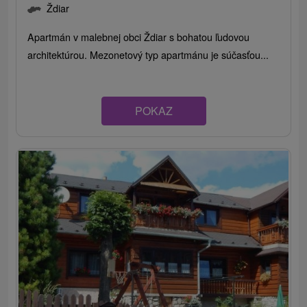
Ždiar
Apartmán v malebnej obci Ždiar s bohatou ľudovou
architektúrou. Mezonetový typ apartmánu je súčasťou...
POKAZ