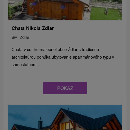
Chata Nikola Ždiar
Ždiar
Chata v centre malebnej obce Ždiar s tradičnou
architektúrou ponúka ubytovanie apartmánového typu v
samostatnom...
POKAZ