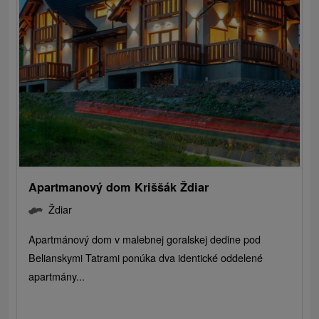
Apartmanový dom Kriššák Ždiar
Ždiar
Apartmánový dom v malebnej goralskej dedine pod
Belianskymi Tatrami ponúka dva identické oddelené
apartmány...