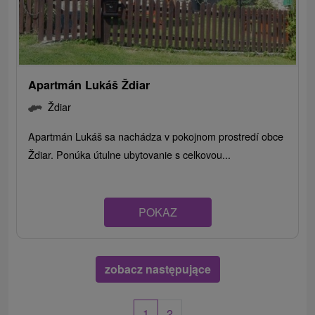
Apartmán Lukáš Ždiar
Ždiar
Apartmán Lukáš sa nachádza v pokojnom prostredí obce
Ždiar. Ponúka útulne ubytovanie s celkovou...
POKAZ
zobacz następujące
1
2