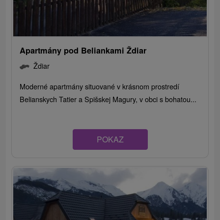
Apartmány pod Beliankami Ždiar
Ždiar
Moderné apartmány situované v krásnom prostredí
Belianskych Tatier a Spišskej Magury, v obci s bohatou...
POKAZ