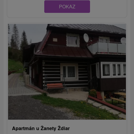
POKAZ
Apartmán u Žanety Ždiar