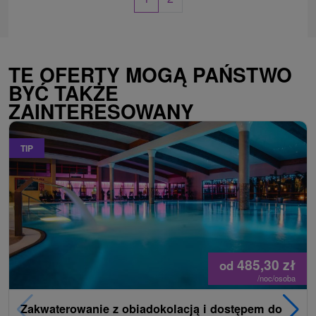
TE OFERTY MOGĄ PAŃSTWO
BYĆ TAKŻE
ZAINTERESOWANY
TIP
485,30
zł
od
/noc/osoba
Zakwaterowanie z obiadokolacją i dostępem do