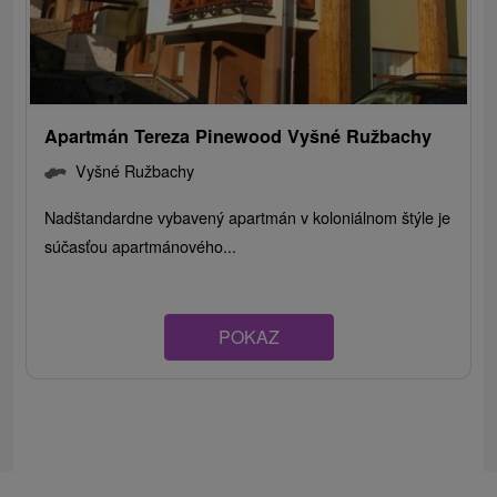
Apartmán Tereza Pinewood Vyšné Ružbachy
Vyšné Ružbachy
Nadštandardne vybavený apartmán v koloniálnom štýle je
súčasťou apartmánového...
POKAZ