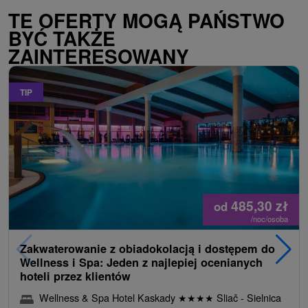
TE OFERTY MOGĄ PAŃSTWO
BYĆ TAKŻE
ZAINTERESOWANY
TIP
485,30
zł
od
/noc/osoba
Zakwaterowanie z obiadokolacją i dostępem do
Wellness i Spa: Jeden z najlepiej ocenianych
hoteli przez klientów
Wellness & Spa Hotel Kaskady
★
★
★
★
Sliač - Sielnica