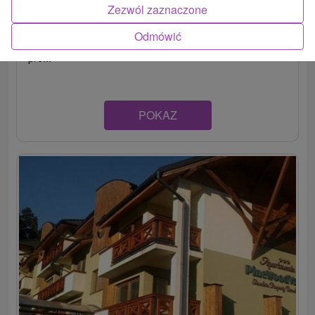
Zezwól zaznaczone
Moderný apartmán v kúpeľnom mestečku Vyšné
Odmówić
Ružbachy, v okrese Stará Ľubovňa. Poskytuje ubytovanie
pre...
POKAZ