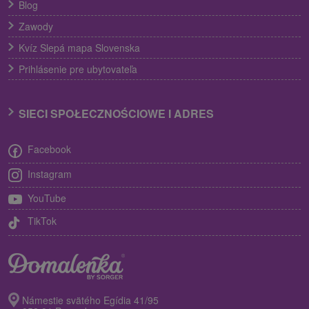
Blog
Zawody
Kvíz Slepá mapa Slovenska
Prihlásenie pre ubytovateľa
SIECI SPOŁECZNOŚCIOWE I ADRES
Facebook
Instagram
YouTube
TikTok
Námestie svätého Egídia 41/95