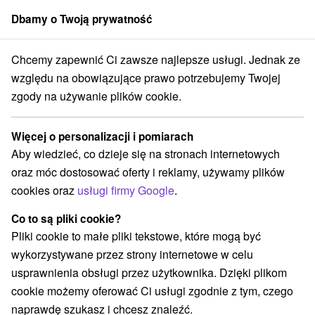
Dbamy o Twoją prywatność
członek grupy
Sorger
Chcemy zapewnić Ci zawsze najlepsze usługi. Jednak ze
partmány
Východné Slovensko
Prešovský kraj
Vyšné Ružbachy
względu na obowiązujące prawo potrzebujemy Twojej
zgody na używanie plików cookie.
Apartmány Vyšné Ružbachy
Więcej o personalizacji i pomiarach
Kategorie
Aby wiedzieć, co dzieje się na stronach internetowych
oraz móc dostosować oferty i reklamy, używamy plików
Wszystkie kategorie
Hotele na Slovacji
(4)
cookies oraz
usługi firmy Google
.
Apartmány
Chaty na prenájom
Drevenice
(2)
(9)
(1)
Penzióny
Priváty
(3)
(1)
Co to są pliki cookie?
Pliki cookie to małe pliki tekstowe, które mogą być
wykorzystywane przez strony internetowe w celu
Wybierz lokalizację lub datę
usprawnienia obsługi przez użytkownika. Dzięki plikom
cookie możemy oferować Ci usługi zgodnie z tym, czego
NAJTAŃSZE
NAJDROŻSZE
NA PO
WSZYSTKO
naprawdę szukasz i chcesz znaleźć.