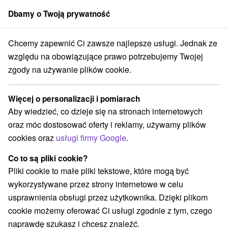
Dbamy o Twoją prywatność
członek grupy
Sorger
Chcemy zapewnić Ci zawsze najlepsze usługi. Jednak ze
Apartmány
Východné Slovensko
Prešovský kraj
Spišské Bystré
względu na obowiązujące prawo potrzebujemy Twojej
zgody na używanie plików cookie.
Apartmány Spišské Bystré
Więcej o personalizacji i pomiarach
Kategorie
Aby wiedzieć, co dzieje się na stronach internetowych
oraz móc dostosować oferty i reklamy, używamy plików
Wszystkie kategorie
Apartmány
(2)
cookies oraz
usługi firmy Google
.
Co to są pliki cookie?
Wybierz lokalizację lub datę
Pliki cookie to małe pliki tekstowe, które mogą być
wykorzystywane przez strony internetowe w celu
NAJTAŃSZE
NAJDROŻSZE
NA PO
WSZYSTKO
usprawnienia obsługi przez użytkownika. Dzięki plikom
cookie możemy oferować Ci usługi zgodnie z tym, czego
naprawdę szukasz i chcesz znaleźć.