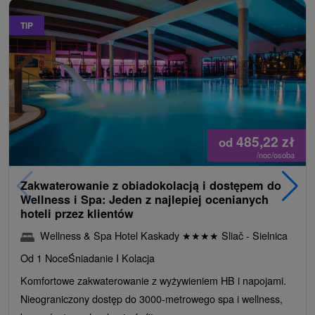
TIP
485,22
zł
od
/noc/osoba
Zakwaterowanie z obiadokolacją i dostępem do
Wellness i Spa: Jeden z najlepiej ocenianych
hoteli przez klientów
Wellness & Spa Hotel Kaskady
★
★
★
★
Sliač - Sielnica
Od 1 Noce
Śniadanie I Kolacja
Komfortowe zakwaterowanie z wyżywieniem HB i napojami.
Nieograniczony dostęp do 3000-metrowego spa i wellness,