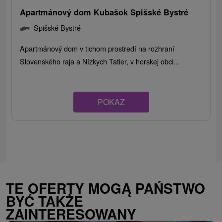
Apartmánový dom Kubašok Spišské Bystré
Spišské Bystré
Apartmánový dom v tichom prostredí na rozhraní
Slovenského raja a Nízkych Tatier, v horskej obci...
POKAZ
TE OFERTY MOGĄ PAŃSTWO
BYĆ TAKŻE
ZAINTERESOWANY