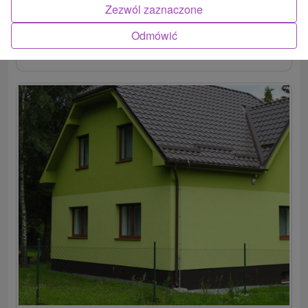
Zezwól zaznaczone
Odmówić
POKAZ