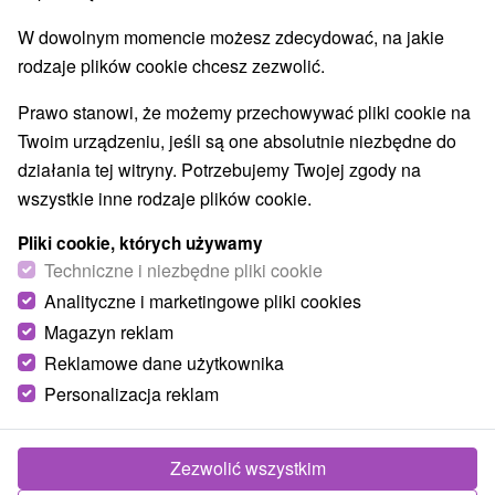
W dowolnym momencie możesz zdecydować, na jakie
rodzaje plików cookie chcesz zezwolić.
Prawo stanowi, że możemy przechowywać pliki cookie na
Twoim urządzeniu, jeśli są one absolutnie niezbędne do
działania tej witryny. Potrzebujemy Twojej zgody na
wszystkie inne rodzaje plików cookie.
Pliki cookie, których używamy
Techniczne i niezbędne pliki cookie
Analityczne i marketingowe pliki cookies
Magazyn reklam
Reklamowe dane użytkownika
Apartmány Andriš Spišské Bystré
Personalizacja reklam
Spišské Bystré
Apartmány sa nachádzajú v malebnej obci Spišské
Zezwolić wszystkim
Bystré, len 10 km od mesta Poprad. Celoročné...