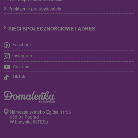
Prihlásenie pre ubytovateľa
SIECI SPOŁECZNOŚCIOWE I ADRES
Facebook
Instagram
YouTube
TikTok
Námestie svätého Egídia 41/95
058 01 Poprad
W budynku INTESu