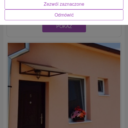
pričom...
Zezwól zaznaczone
Odmówić
POKAZ