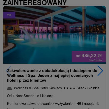
ZAINTERESOWANY
TIP
485,22
zł
od
/noc/osoba
Zakwaterowanie z obiadokolacją i dostępem do
Wellness i Spa: Jeden z najlepiej ocenianych
hoteli przez klientów
Wellness & Spa Hotel Kaskady
★
★
★
★
Sliač - Sielnica
Od 1 Noce
Śniadanie I Kolacja
Komfortowe zakwaterowanie z wyżywieniem HB i napojami.