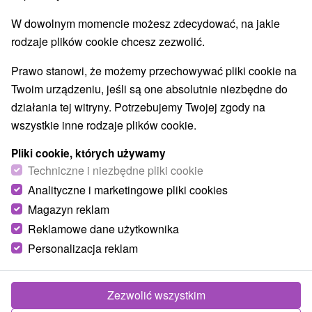
W dowolnym momencie możesz zdecydować, na jakie
rodzaje plików cookie chcesz zezwolić.
Prawo stanowi, że możemy przechowywać pliki cookie na
Twoim urządzeniu, jeśli są one absolutnie niezbędne do
działania tej witryny. Potrzebujemy Twojej zgody na
wszystkie inne rodzaje plików cookie.
Pliki cookie, których używamy
Techniczne i niezbędne pliki cookie
Analityczne i marketingowe pliki cookies
Magazyn reklam
Reklamowe dane użytkownika
Vila Mária Rapovce
Personalizacja reklam
Rapovce
Vila na okraji obce Rapovce, len 250 m od termálneho
Zezwolić wszystkim
aquaparku Novolandia. Disponuje 4 izbami a 2 štúdiami,