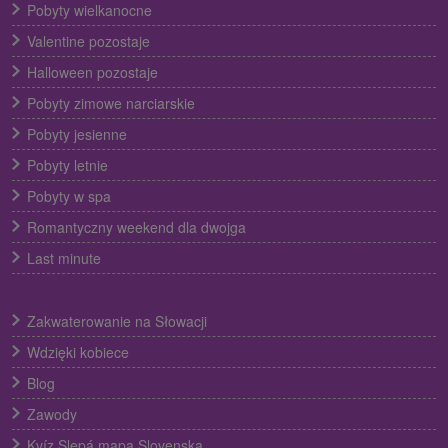
Pobyty wielkanocne
Valentine pozostaje
Halloween pozostaje
Pobyty zimowe narciarskie
Pobyty jesienne
Pobyty letnie
Pobyty w spa
Romantyczny weekend dla dwojga
Last minute
Zakwaterowanie na Słowacji
Wdzięki kobiece
Blog
Zawody
Kvíz Slepá mapa Slovenska