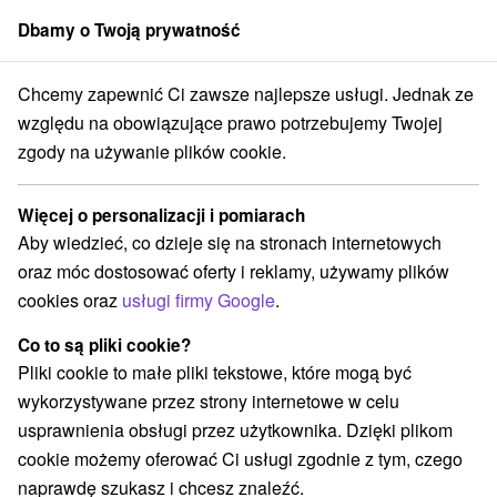
Dbamy o Twoją prywatność
członek grupy
Sorger
Chcemy zapewnić Ci zawsze najlepsze usługi. Jednak ze
Apartmány
Stredné Slovensko
Banskobystrický kraj
Rapovce
względu na obowiązujące prawo potrzebujemy Twojej
zgody na używanie plików cookie.
Apartmány Rapovce
Więcej o personalizacji i pomiarach
Kategorie
Aby wiedzieć, co dzieje się na stronach internetowych
oraz móc dostosować oferty i reklamy, używamy plików
Wszystkie kategorie
Apartmány
(2)
cookies oraz
usługi firmy Google
.
Co to są pliki cookie?
Wybierz lokalizację lub datę
Pliki cookie to małe pliki tekstowe, które mogą być
wykorzystywane przez strony internetowe w celu
NAJTAŃSZE
NAJDROŻSZE
NA PO
WSZYSTKO
usprawnienia obsługi przez użytkownika. Dzięki plikom
cookie możemy oferować Ci usługi zgodnie z tym, czego
naprawdę szukasz i chcesz znaleźć.