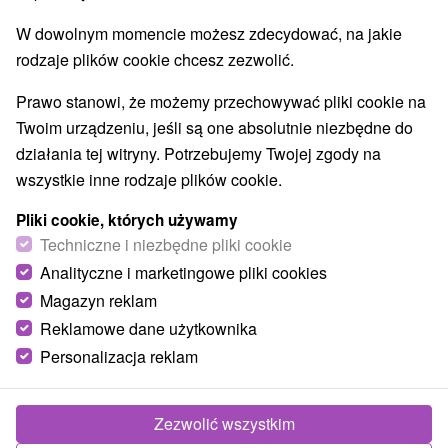
W dowolnym momencie możesz zdecydować, na jakie
rodzaje plików cookie chcesz zezwolić.
Prawo stanowi, że możemy przechowywać pliki cookie na
Twoim urządzeniu, jeśli są one absolutnie niezbędne do
działania tej witryny. Potrzebujemy Twojej zgody na
wszystkie inne rodzaje plików cookie.
Pliki cookie, których używamy
Techniczne i niezbędne pliki cookie
Analityczne i marketingowe pliki cookies
Magazyn reklam
Reklamowe dane użytkownika
Personalizacja reklam
Villa Lypche Partizánska Ľupča
Partizánska Ľupča
Zezwolić wszystkim
Ubytovanie situované v centre historickej obce