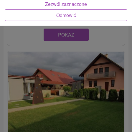
Partizánska Ľupča, nachádzajúcej sa na strednom
Zezwól zaznaczone
Liptove....
Odmówić
POKAZ