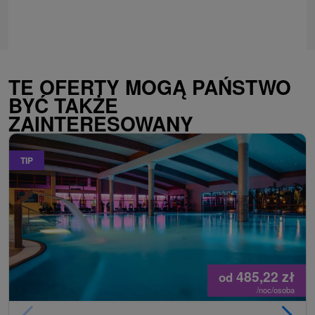
TE OFERTY MOGĄ PAŃSTWO
BYĆ TAKŻE
ZAINTERESOWANY
TIP
485,22
zł
od
/noc/osoba