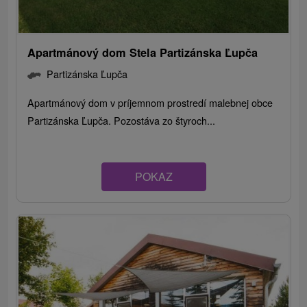
Apartmánový dom Stela Partizánska Ľupča
Partizánska Ľupča
Apartmánový dom v príjemnom prostredí malebnej obce
Partizánska Ľupča. Pozostáva zo štyroch...
POKAZ