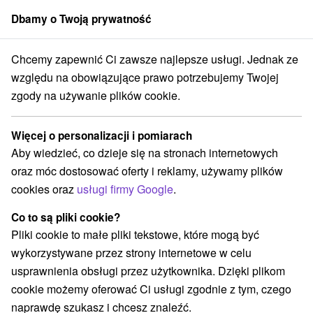
Dbamy o Twoją prywatność
członek grupy
Sorger
Chcemy zapewnić Ci zawsze najlepsze usługi. Jednak ze
Apartmány
Stredné Slovensko
Žilinský kraj
Partizánska Ľupča
względu na obowiązujące prawo potrzebujemy Twojej
zgody na używanie plików cookie.
Apartmány Partizánska Ľupča
Więcej o personalizacji i pomiarach
Kategorie
Aby wiedzieć, co dzieje się na stronach internetowych
oraz móc dostosować oferty i reklamy, używamy plików
Wszystkie kategorie
Apartmány
(3)
cookies oraz
usługi firmy Google
.
Chaty na prenájom
Drevenice
Priváty
(4)
(3)
(1)
Co to są pliki cookie?
Pliki cookie to małe pliki tekstowe, które mogą być
Wybierz lokalizację lub datę
wykorzystywane przez strony internetowe w celu
usprawnienia obsługi przez użytkownika. Dzięki plikom
NAJTAŃSZE
NAJDROŻSZE
NA PO
WSZYSTKO
cookie możemy oferować Ci usługi zgodnie z tym, czego
naprawdę szukasz i chcesz znaleźć.