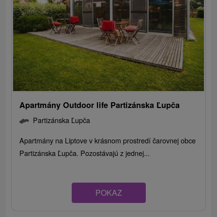
Apartmány Outdoor life Partizánska Ľupča
Partizánska Ľupča
Apartmány na Liptove v krásnom prostredí čarovnej obce
Partizánska Ľupča. Pozostávajú z jednej...
POKAZ