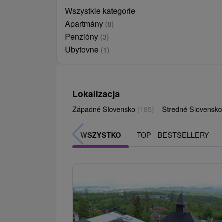
Wszystkie kategorie
Apartmány
(8)
Penzióny
(3)
Ubytovne
(1)
Lokalizacja
Západné Slovensko
(185)
Stredné Slovensk
TOP - BESTSELLERY
WSZYSTKO