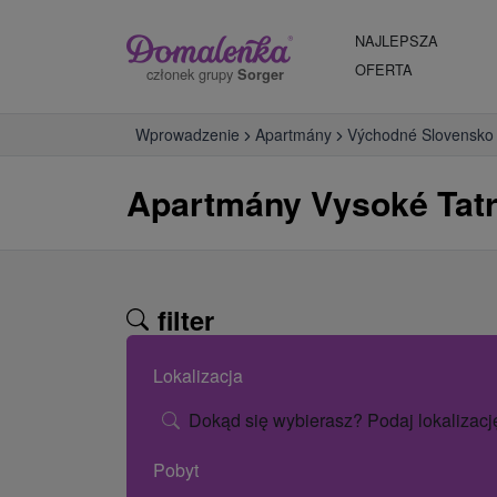
NAJLEPSZA
OFERTA
członek grupy
Sorger
Wprowadzenie
Apartmány
Východné Slovensko
Apartmány Vysoké Tat
filter
Lokalizacja
Dokąd się wybierasz? Podaj lokalizacj
Pobyt