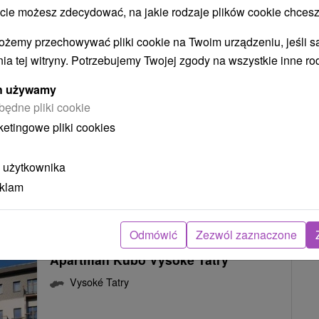
 możesz zdecydować, na jakie rodzaje plików cookie chcesz
APLEND Vila Olívia Vysoké Tatry
ożemy przechowywać pliki cookie na Twoim urządzeniu, jeśli s
Vysoké Tatry
ia tej witryny. Potrzebujemy Twojej zgody na wszystkie inne ro
ych używamy
Apartmány v malebnom prostredí Vysokých Tatier,
będne pliki cookie
v časti Nový Smokovec. Ponúkajú ubytovanie v
ketingowe pliki cookies
12...
 użytkownika
eklam
POKAZ
Odmówić
Zezwól zaznaczone
Apartmán Kubo Vysoké Tatry
Vysoké Tatry