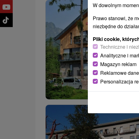
W dowolnym momencie
Prawo stanowi, że m
niezbędne do działan
Pliki cookie, któr
Techniczne i niez
Analityczne i mar
Magazyn reklam
Reklamowe dane
Personalizacja r