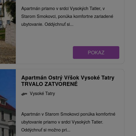
Apartmán priamo v srdci Vysokých Tatier, v
Starom Smokovci, ponúka komfortne zariadené
ubytovanie. Oddýchnuť si...
POKAZ
Apartmán Ostrý Vŕšok Vysoké Tatry
TRVALO ZATVORENÉ
Vysoké Tatry
Apartmán v Starom Smokovci ponúka komfortné
ubytovanie priamo v srdci Vysokých Tatier.
Oddýchnuť si možno pri...