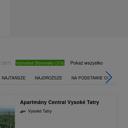
Pokaż wszystko
o
(387)
Východné Slovensko
(274)
NAJTAŃSZE
NAJDROŻSZE
NA PODSTAWIE OCENY
Apartmány Central Vysoké Tatry
Vysoké Tatry