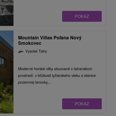
POKAZ
Mountain Villas Poľana Nový
Smokovec
Vysoké Tatry
Moderné horské vilky situované v tatranskom
prostredí, v blízkosti lyžiarskeho vleku a stanice
pozemnej lanovky,...
POKAZ