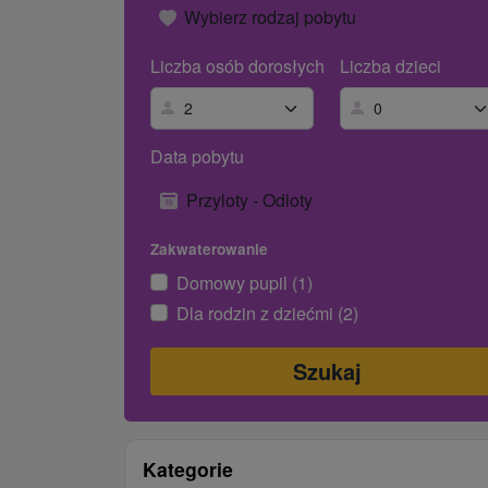
Wybierz rodzaj pobytu
Liczba osób dorosłych
Liczba dzieci
Data pobytu
Przyloty - Odloty
Zakwaterowanie
Domowy pupil (1)
Dla rodzin z dziećmi (2)
Kategorie