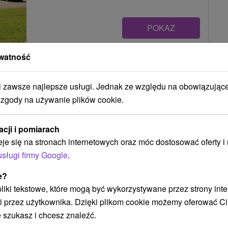
POKAZ
watność
Apartmány Oliver a Sofia Vysoké
Tatry
zawsze najlepsze usługi. Jednak ze względu na obowiązując
Vysoké Tatry
 zgody na używanie plików cookie.
acji i pomiarach
Dva apartmány v čarokrásnej tatranskej prírode, v
eje się na stronach internetowych oraz móc dostosować oferty 
osade Nový Smokovec, ponúkajú ubytovanie v 2...
usługi firmy Google
.
e?
 pliki tekstowe, które mogą być wykorzystywane przez strony int
POKAZ
i przez użytkownika. Dzięki plikom cookie możemy oferować Ci
 szukasz i chcesz znaleźć.