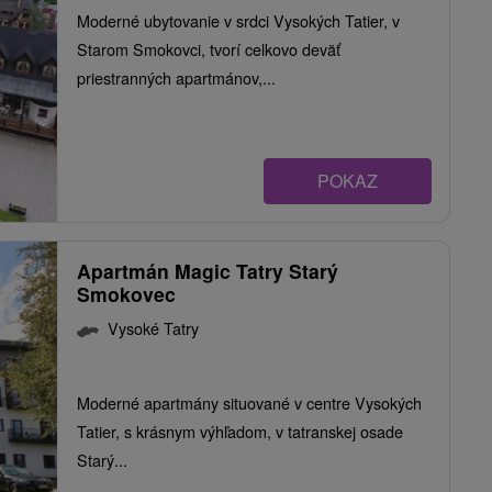
Moderné ubytovanie v srdci Vysokých Tatier, v
Starom Smokovci, tvorí celkovo deväť
priestranných apartmánov,...
POKAZ
Apartmán Magic Tatry Starý
Smokovec
Vysoké Tatry
Moderné apartmány situované v centre Vysokých
Tatier, s krásnym výhľadom, v tatranskej osade
Starý...