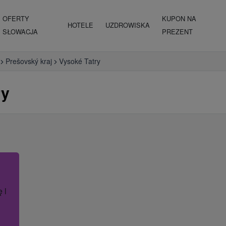
OFERTY
KUPON NA
HOTELE
UZDROWISKA
SŁOWACJA
PREZENT
Prešovský kraj
Vysoké Tatry
ry
ę lub nazwę hotelu.