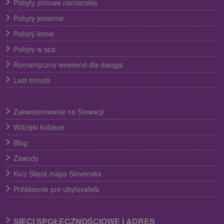
Pobyty zimowe narciarskie
Pobyty jesienne
Pobyty letnie
Pobyty w spa
Romantyczny weekend dla dwojga
Last minute
Zakwaterowanie na Słowacji
Wdzięki kobiece
Blog
Zawody
Kvíz Slepá mapa Slovenska
Prihlásenie pre ubytovateľa
SIECI SPOŁECZNOŚCIOWE I ADRES