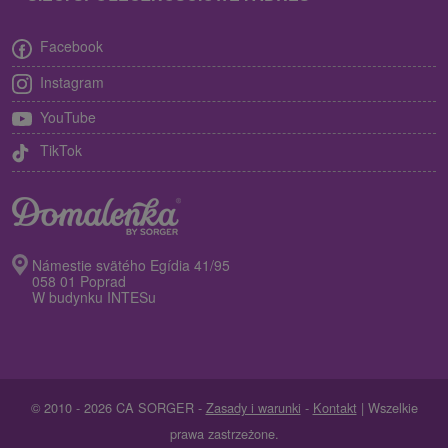
Facebook
Instagram
YouTube
TikTok
Námestie svätého Egídia 41/95
058 01 Poprad
W budynku INTESu
© 2010 - 2026 CA SORGER -
Zasady i warunki
-
Kontakt
| Wszelkie
prawa zastrzeżone.