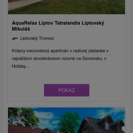
AquaRelax Liptov Tatralandia Liptovský
Mikuláš
Liptovský Trnovec
Krásny mezonetový apartmán v radovej zástavbe v
najväčšom dovolenkovom rezorte na Slovensku, v
Holiday...
POKAZ