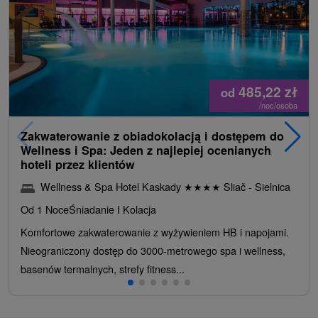
485,22
zł
od
/noc/osoba
Zakwaterowanie z obiadokolacją i dostępem do
Wellness i Spa: Jeden z najlepiej ocenianych
hoteli przez klientów
Wellness & Spa Hotel Kaskady
★
★
★
★
Sliač - Sielnica
Od 1 Noce
Śniadanie I Kolacja
Komfortowe zakwaterowanie z wyżywieniem HB i napojami.
Nieograniczony dostęp do 3000-metrowego spa i wellness,
basenów termalnych, strefy fitness...