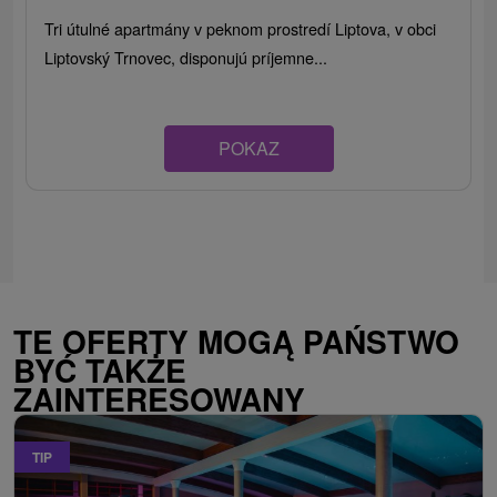
Tri útulné apartmány v peknom prostredí Liptova, v obci
Liptovský Trnovec, disponujú príjemne...
POKAZ
TE OFERTY MOGĄ PAŃSTWO
BYĆ TAKŻE
ZAINTERESOWANY
TIP