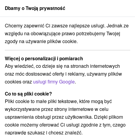
Dbamy o Twoją prywatność
członek grupy
Sorger
Chcemy zapewnić Ci zawsze najlepsze usługi. Jednak ze
Apartmány
Stredné Slovensko
Žilinský kraj
Liptovský Trnovec
względu na obowiązujące prawo potrzebujemy Twojej
zgody na używanie plików cookie.
Apartmány Liptovský Trnovec
Więcej o personalizacji i pomiarach
Kategorie
Aby wiedzieć, co dzieje się na stronach internetowych
oraz móc dostosować oferty i reklamy, używamy plików
Wszystkie kategorie
Hotele na Slovacji
(1)
cookies oraz
usługi firmy Google
.
Apartmány
Chaty na prenájom
Drevenice
(7)
(20)
(15)
Kempy
Penzióny
Priváty
(1)
(1)
(1)
Co to są pliki cookie?
Pliki cookie to małe pliki tekstowe, które mogą być
wykorzystywane przez strony internetowe w celu
Wybierz lokalizację lub datę
usprawnienia obsługi przez użytkownika. Dzięki plikom
cookie możemy oferować Ci usługi zgodnie z tym, czego
TOP - BESTSELLERY
NAJTAŃSZE
WSZYSTKO
naprawdę szukasz i chcesz znaleźć.