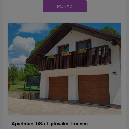
POKAZ
Apartmán TiSa Liptovský Trnovec