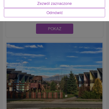
Dva apartmány v čarovnom prostredí Liptova, v malebnej
Zezwól zaznaczone
obci Liptovský Trnovec, pozostávajú z útulnej...
Odmówić
POKAZ