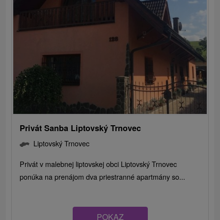
Privát Sanba Liptovský Trnovec
Liptovský Trnovec
Privát v malebnej liptovskej obci Liptovský Trnovec
ponúka na prenájom dva priestranné apartmány so...
POKAZ