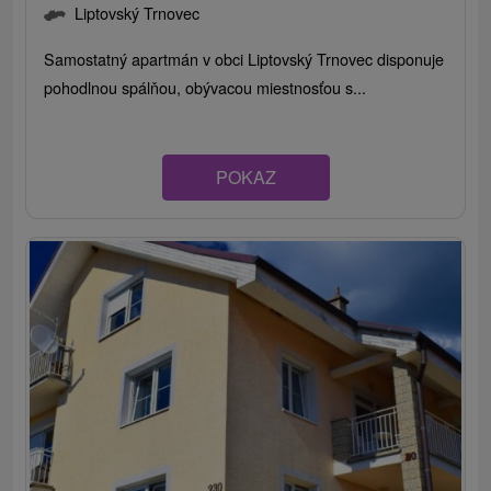
Liptovský Trnovec
Samostatný apartmán v obci Liptovský Trnovec disponuje
pohodlnou spálňou, obývacou miestnosťou s...
POKAZ