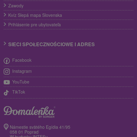
Zawody
Kvíz Slepá mapa Slovenska
Prihlásenie pre ubytovateľa
SIECI SPOŁECZNOŚCIOWE I ADRES
Facebook
Instagram
YouTube
TikTok
Námestie svätého Egídia 41/95
058 01 Poprad
W budynku INTESu