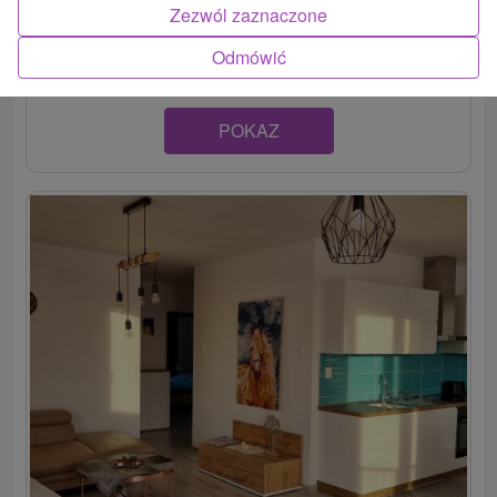
obci Lendak, so samostatným vchodom. K dispozícii sú
Zezwól zaznaczone
tri...
Odmówić
POKAZ