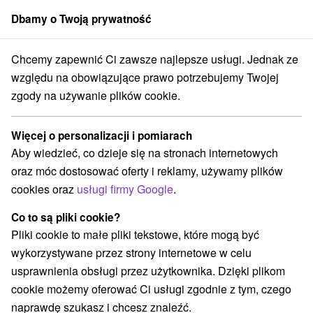
Dbamy o Twoją prywatność
członek grupy
Sorger
Chcemy zapewnić Ci zawsze najlepsze usługi. Jednak ze
Apartmány
Východné Slovensko
Prešovský kraj
Lendak
względu na obowiązujące prawo potrzebujemy Twojej
zgody na używanie plików cookie.
Apartmány Lendak
Więcej o personalizacji i pomiarach
Kategorie
Aby wiedzieć, co dzieje się na stronach internetowych
oraz móc dostosować oferty i reklamy, używamy plików
Wszystkie kategorie
Apartmány
(2)
cookies oraz
usługi firmy Google
.
Chaty na prenájom
Penzióny
(1)
(1)
Co to są pliki cookie?
Pliki cookie to małe pliki tekstowe, które mogą być
Wybierz lokalizację lub datę
wykorzystywane przez strony internetowe w celu
usprawnienia obsługi przez użytkownika. Dzięki plikom
NAJTAŃSZE
NAJDROŻSZE
NA PO
WSZYSTKO
cookie możemy oferować Ci usługi zgodnie z tym, czego
naprawdę szukasz i chcesz znaleźć.