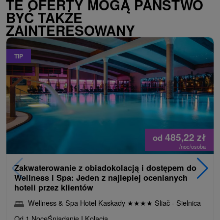
TE OFERTY MOGĄ PAŃSTWO
BYĆ TAKŻE
ZAINTERESOWANY
TIP
485,22
zł
od
/noc/osoba
Zakwaterowanie z obiadokolacją i dostępem do
Wellness i Spa: Jeden z najlepiej ocenianych
hoteli przez klientów
Wellness & Spa Hotel Kaskady
★
★
★
★
Sliač - Sielnica
Od 1 Noce
Śniadanie I Kolacja