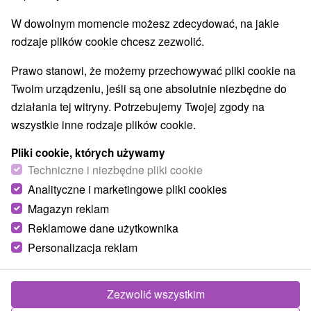
W dowolnym momencie możesz zdecydować, na jakie
rodzaje plików cookie chcesz zezwolić.
Prawo stanowi, że możemy przechowywać pliki cookie na
Twoim urządzeniu, jeśli są one absolutnie niezbędne do
działania tej witryny. Potrzebujemy Twojej zgody na
wszystkie inne rodzaje plików cookie.
Pliki cookie, których używamy
Techniczne i niezbędne pliki cookie
Analityczne i marketingowe pliki cookies
Magazyn reklam
Reklamowe dane użytkownika
Personalizacja reklam
Apartmán Grich Lendak
Lendak
Zezwolić wszystkim
Ubytovanie v podkroví rodinného domu, v podtatranskej