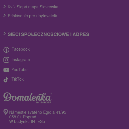
Kvíz Slepá mapa Slovenska
Prihlásenie pre ubytovateľa
SIECI SPOŁECZNOŚCIOWE I ADRES
Facebook
Instagram
YouTube
TikTok
Námestie svätého Egídia 41/95
058 01 Poprad
W budynku INTESu