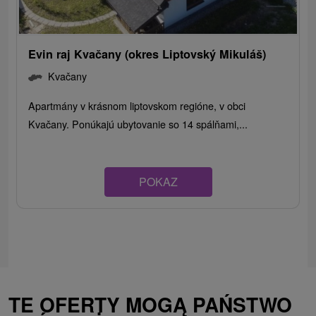
Evin raj Kvačany (okres Liptovský Mikuláš)
Kvačany
Apartmány v krásnom liptovskom regióne, v obci
Kvačany. Ponúkajú ubytovanie so 14 spálňami,...
POKAZ
TE OFERTY MOGĄ PAŃSTWO