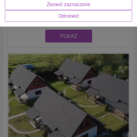
Apartmán v čarokrásnom liptovskom regióne, v obci
Zezwól zaznaczone
Kvačany. Ponúka 2 spálne, plne zariadenú kuchyňu a...
Odmówić
POKAZ