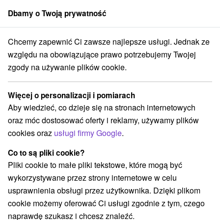
Dbamy o Twoją prywatność
członek grupy
Sorger
Chcemy zapewnić Ci zawsze najlepsze usługi. Jednak ze
Apartmány
Stredné Slovensko
Žilinský kraj
Kvačany
względu na obowiązujące prawo potrzebujemy Twojej
zgody na używanie plików cookie.
Najtańsze apartmány Kvačany
Więcej o personalizacji i pomiarach
Kategorie
Aby wiedzieć, co dzieje się na stronach internetowych
oraz móc dostosować oferty i reklamy, używamy plików
Wszystkie kategorie
Apartmány
(2)
cookies oraz
usługi firmy Google
.
Chaty na prenájom
Drevenice
Penzióny
(2)
(3)
(1)
Priváty
(1)
Co to są pliki cookie?
Pliki cookie to małe pliki tekstowe, które mogą być
wykorzystywane przez strony internetowe w celu
Wybierz lokalizację lub datę
usprawnienia obsługi przez użytkownika. Dzięki plikom
cookie możemy oferować Ci usługi zgodnie z tym, czego
O
NAJDROŻSZE
NA PODSTAWIE OCEN
NAJTAŃSZE
naprawdę szukasz i chcesz znaleźć.