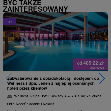
BYĆ TAKŻE
ZAINTERESOWANY
TIP
485,22
zł
od
/noc/osoba
Zakwaterowanie z obiadokolacją i dostępem do
Wellness i Spa: Jeden z najlepiej ocenianych
hoteli przez klientów
Wellness & Spa Hotel Kaskady
★
★
★
★
Sliač - Sielnica
Od 1 Noce
Śniadanie I Kolacja