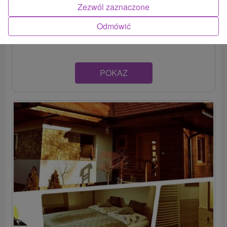
Ubytovanie v tichom prostredí obce Hrabušice ponúka na
Zezwól zaznaczone
spoločnom pozemku možnosť výberu medzi Privátom
Odmówić
Milan,...
POKAZ