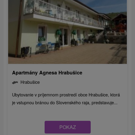
Apartmány Agnesa Hrabušice
Hrabušice
Ubytovanie v príjemnom prostredí obce Hrabušice, ktorá
je vstupnou bránou do Slovenského raja, predstavuje...
POKAZ