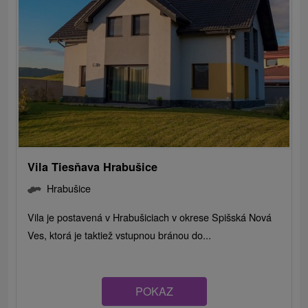
Vila Tiesňava Hrabušice
Hrabušice
Vila je postavená v Hrabušiciach v okrese Spišská Nová
Ves, ktorá je taktiež vstupnou bránou do...
POKAZ