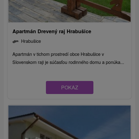
Apartmán Drevený raj Hrabušice
Hrabušice
Apartmán v tichom prostredí obce Hrabušice v
Slovenskom raji je súčasťou rodinného domu a ponúka...
POKAZ