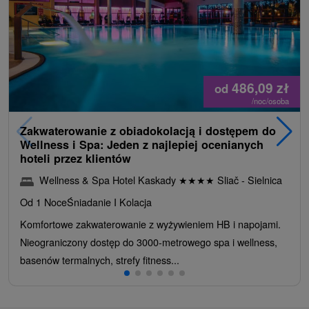
486,09
zł
od
/noc/osoba
Zakwaterowanie z obiadokolacją i dostępem do
Wellness i Spa: Jeden z najlepiej ocenianych
hoteli przez klientów
Wellness & Spa Hotel Kaskady
★
★
★
★
Sliač - Sielnica
Od 1 Noce
Śniadanie I Kolacja
Komfortowe zakwaterowanie z wyżywieniem HB i napojami.
Nieograniczony dostęp do 3000-metrowego spa i wellness,
basenów termalnych, strefy fitness...