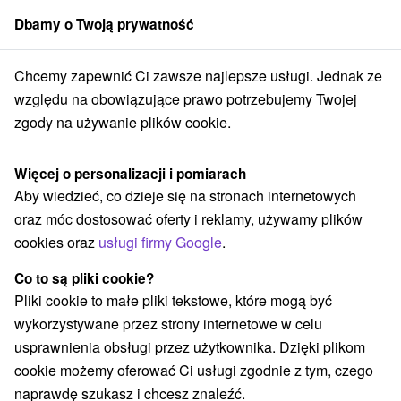
Dbamy o Twoją prywatność
członek grupy
Sorger
Chcemy zapewnić Ci zawsze najlepsze usługi. Jednak ze
Apartmány
Východné Slovensko
Košický kraj
Hrabušice
względu na obowiązujące prawo potrzebujemy Twojej
zgody na używanie plików cookie.
Apartmány Hrabušice
Więcej o personalizacji i pomiarach
Kategorie
Aby wiedzieć, co dzieje się na stronach internetowych
oraz móc dostosować oferty i reklamy, używamy plików
Wszystkie kategorie
Hotele na Slovacji
(1)
cookies oraz
usługi firmy Google
.
Apartmány
Chaty na prenájom
Drevenice
(10)
(18)
(5)
Penzióny
Priváty
(5)
(9)
Co to są pliki cookie?
Pliki cookie to małe pliki tekstowe, które mogą być
wykorzystywane przez strony internetowe w celu
Wybierz lokalizację lub datę
usprawnienia obsługi przez użytkownika. Dzięki plikom
cookie możemy oferować Ci usługi zgodnie z tym, czego
TOP - BESTSELLERY
NAJTAŃSZE
WSZYSTKO
naprawdę szukasz i chcesz znaleźć.