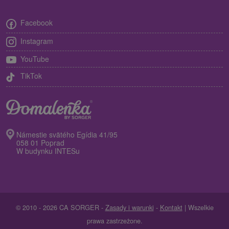
Facebook
Instagram
YouTube
TikTok
Námestie svätého Egídia 41/95
058 01 Poprad
W budynku INTESu
© 2010 - 2026 CA SORGER -
Zasady i warunki
-
Kontakt
| Wszelkie
prawa zastrzeżone.