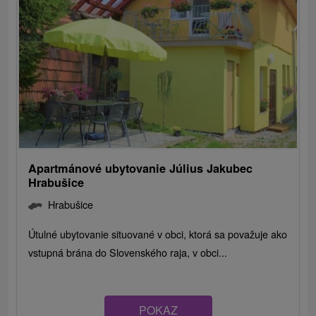
Apartmánové ubytovanie Július Jakubec
Hrabušice
Hrabušice
Útulné ubytovanie situované v obci, ktorá sa považuje ako
vstupná brána do Slovenského raja, v obci...
POKAZ