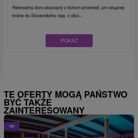
Rekreačný dom situovaný v tichom prostredí, pri vstupnej
bráne do Slovenského raja, v obci...
POKAZ
TE OFERTY MOGĄ PAŃSTWO
BYĆ TAKŻE
ZAINTERESOWANY
TIP