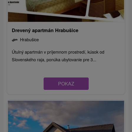
Drevený apartmán Hrabušice
Hrabušice
Útulný apartmán v príjemnom prostredí, kúsok od
Slovenského raja, ponúka ubytovanie pre 3...
POKAZ