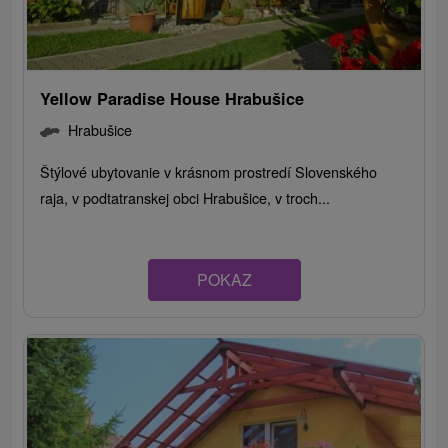
Yellow Paradise House Hrabušice
Hrabušice
Štýlové ubytovanie v krásnom prostredí Slovenského
raja, v podtatranskej obci Hrabušice, v troch...
POKAZ