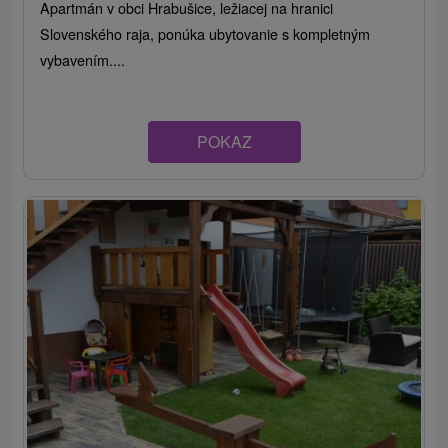
Apartmán v obci Hrabušice, ležiacej na hranici
Slovenského raja, ponúka ubytovanie s kompletným
vybavením....
POKAZ