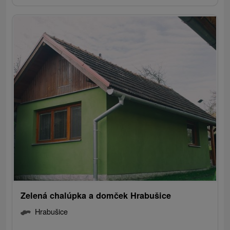
Zelená chalúpka a domček Hrabušice
Hrabušice