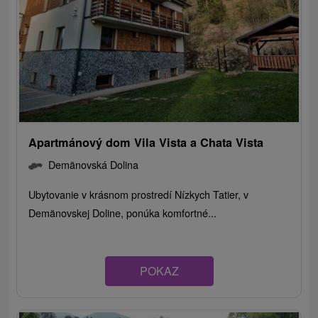
Apartmánový dom Vila Vista a Chata Vista
Demänovská Dolina
Ubytovanie v krásnom prostredí Nízkych Tatier, v
Demänovskej Doline, ponúka komfortné...
POKAZ