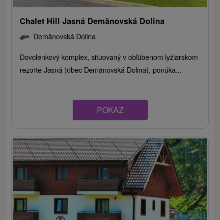
Chalet Hill Jasná Demänovská Dolina
Demänovská Dolina
Dovolenkový komplex, situovaný v obľúbenom lyžiarskom
rezorte Jasná (obec Demänovská Dolina), ponúka...
POKAZ