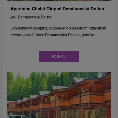
Apartmán Chalet Otupné Demänovská Dolina
Demänovská Dolina
Dovolenkový komplex, situovaný v obľúbenom lyžiarskom
rezorte Jasná (obec Demänovská Dolina), ponúka...
POKAZ