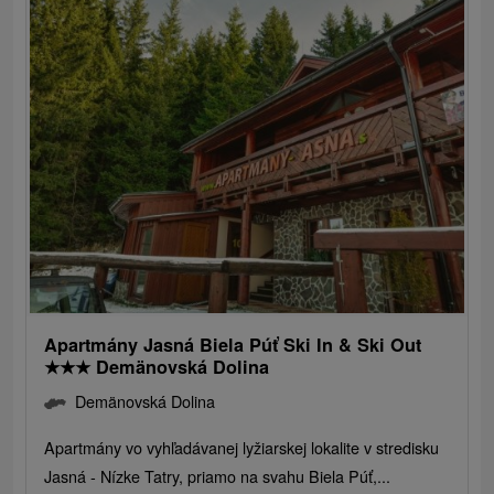
Apartmány Jasná Biela Púť Ski In & Ski Out
★
★
★
Demänovská Dolina
Demänovská Dolina
Apartmány vo vyhľadávanej lyžiarskej lokalite v stredisku
Jasná - Nízke Tatry, priamo na svahu Biela Púť,...