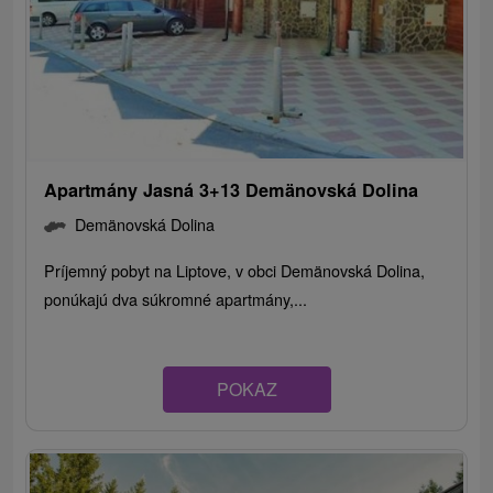
Apartmány Jasná 3+13 Demänovská Dolina
Demänovská Dolina
Príjemný pobyt na Liptove, v obci Demänovská Dolina,
ponúkajú dva súkromné apartmány,...
POKAZ