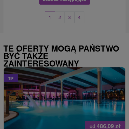
1
2
3
4
TE OFERTY MOGĄ PAŃSTWO
BYĆ TAKŻE
ZAINTERESOWANY
TIP
486,09
zł
od