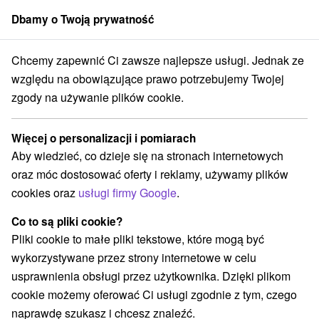
Dbamy o Twoją prywatność
członek grupy
Sorger
Chcemy zapewnić Ci zawsze najlepsze usługi. Jednak ze
Apartmány
Demänovská dolina
względu na obowiązujące prawo potrzebujemy Twojej
zgody na używanie plików cookie.
Apartmány Demänovská dolina
Więcej o personalizacji i pomiarach
Kategorie
Aby wiedzieć, co dzieje się na stronach internetowych
oraz móc dostosować oferty i reklamy, używamy plików
Wszystkie kategorie
Hotele na Slovacji
(15)
cookies oraz
usługi firmy Google
.
Apartmány
Chaty na prenájom
(38)
(35)
Drevenice
Penzióny
Priváty
(14)
(6)
(10)
Co to są pliki cookie?
Pliki cookie to małe pliki tekstowe, które mogą być
wykorzystywane przez strony internetowe w celu
Wybierz lokalizację lub datę
usprawnienia obsługi przez użytkownika. Dzięki plikom
cookie możemy oferować Ci usługi zgodnie z tym, czego
Wsie i miasta
naprawdę szukasz i chcesz znaleźć.