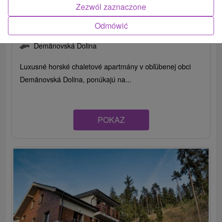
Zezwól zaznaczone
Lux & Wellness Apartments Sosana
Odmówić
Demänovská Dolina
Demänovská Dolina
Luxusné horské chaletové apartmány v obľúbenej obci
Demänovská Dolina, ponúkajú na...
POKAZ