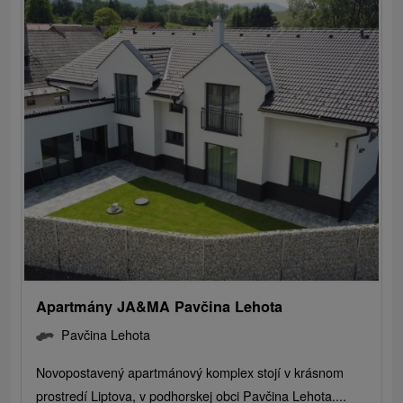
Apartmány JA&MA Pavčina Lehota
Pavčina Lehota
Novopostavený apartmánový komplex stojí v krásnom
prostredí Liptova, v podhorskej obci Pavčina Lehota....