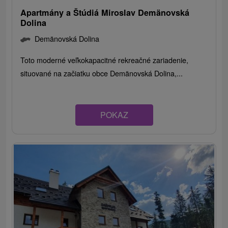
Apartmány a Štúdiá Miroslav Demänovská
Dolina
Demänovská Dolina
Toto moderné veľkokapacitné rekreačné zariadenie,
situované na začiatku obce Demänovská Dolina,...
POKAZ