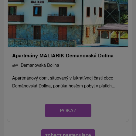
Apartmány MALIARIK Demänovská Dolina
Demänovská Dolina
Apartmánový dom, situovaný v lukratívnej časti obce
Demänovská Dolina, ponúka hosťom pobyt v piatich...
POKAZ
zobacz następujące