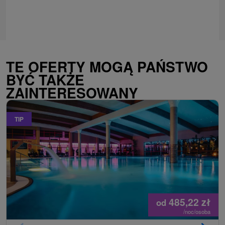
TE OFERTY MOGĄ PAŃSTWO
BYĆ TAKŻE
ZAINTERESOWANY
TIP
485,22
zł
od
/noc/osoba