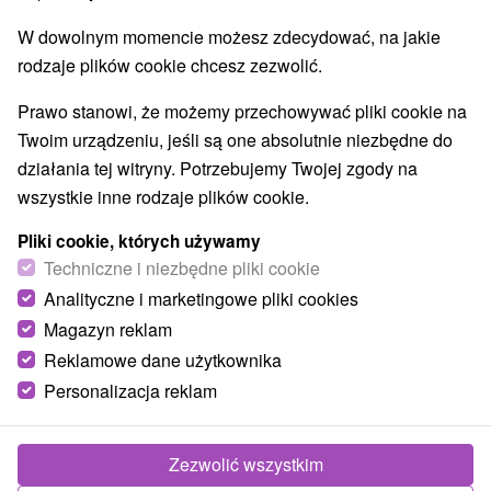
Najlepiej sprzedające
W dowolnym momencie możesz zdecydować, na jakie
rodzaje plików cookie chcesz zezwolić.
Wsie i miasta
Prawo stanowi, że możemy przechowywać pliki cookie na
Twoim urządzeniu, jeśli są one absolutnie niezbędne do
dla dwojga
działania tej witryny. Potrzebujemy Twojej zgody na
wszystkie inne rodzaje plików cookie.
TOP - BESTSELLERY
NAJTAŃSZE
WSZYSTKO
Pliki cookie, których używamy
Techniczne i niezbędne pliki cookie
Analityczne i marketingowe pliki cookies
TIP
Magazyn reklam
Reklamowe dane użytkownika
Personalizacja reklam
Zezwolić wszystkim