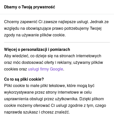
Dbamy o Twoją prywatność
członek grupy
Sorger
Chcemy zapewnić Ci zawsze najlepsze usługi. Jednak ze
rabatem
Východné Slovensko
Prešovský kraj
Tatranské Matliare
względu na obowiązujące prawo potrzebujemy Twojej
zgody na używanie plików cookie.
Pobyty z rabatem Tatranské
Matliare
Więcej o personalizacji i pomiarach
Aby wiedzieć, co dzieje się na stronach internetowych
Kategorie
oraz móc dostosować oferty i reklamy, używamy plików
cookies oraz
usługi firmy Google
.
Wszystkie kategorie
Pobyty z rabatem
(2)
Wyjazdy weekendowe
Pobyty dla seniorów
(2)
(2)
Co to są pliki cookie?
Wakacje rodzinne
(2)
Pliki cookie to małe pliki tekstowe, które mogą być
wykorzystywane przez strony internetowe w celu
usprawnienia obsługi przez użytkownika. Dzięki plikom
Wybierz lokalizację lub datę
cookie możemy oferować Ci usługi zgodnie z tym, czego
naprawdę szukasz i chcesz znaleźć.