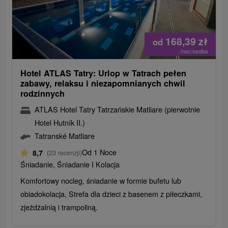
168,39
zł
od
/noc/osoba
Hotel ATLAS Tatry: Urlop w Tatrach pełen
zabawy, relaksu i niezapomnianych chwil
rodzinnych
ATLAS Hotel Tatry Tatrzańskie Matliare (pierwotnie
Hotel Hutník II.)
Tatranské Matliare
Od 1 Noce
8,7
(23 recenzji)
Śniadanie, Śniadanie I Kolacja
Komfortowy nocleg, śniadanie w formie bufetu lub
obiadokolacja, Strefa dla dzieci z basenem z piłeczkami,
zjeżdżalnią i trampoliną.