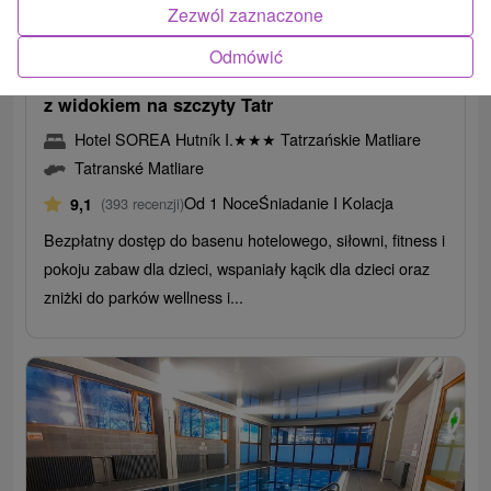
175,03
zł
od
Zezwól zaznaczone
/noc/osoba
Odmówić
Zatrzymaj się w spokojnej tatrzańskiej scenerii
z widokiem na szczyty Tatr
Hotel SOREA Hutník I.
★
★
★
Tatrzańskie Matliare
Tatranské Matliare
Od 1 Noce
Śniadanie I Kolacja
9,1
(393 recenzji)
Bezpłatny dostęp do basenu hotelowego, siłowni, fitness i
pokoju zabaw dla dzieci, wspaniały kącik dla dzieci oraz
zniżki do parków wellness i...