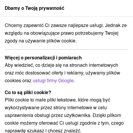
Dbamy o Twoją prywatność
członek grupy
Sorger
Chcemy zapewnić Ci zawsze najlepsze usługi. Jednak ze
Specjalne oferty na Słowacji
Pobyty z rabatem
Súľovské vrchy
względu na obowiązujące prawo potrzebujemy Twojej
zgody na używanie plików cookie.
Pobyty z rabatem Súľovské vrchy
Więcej o personalizacji i pomiarach
Kategorie
Aby wiedzieć, co dzieje się na stronach internetowych
oraz móc dostosować oferty i reklamy, używamy plików
Wszystkie kategorie
Pobyty z rabatem
(2)
cookies oraz
usługi firmy Google
.
Wellness pobyty
Wyjazdy weekendowe
(7)
(5)
Romantyczne wypady
Pobyty dla seniorów
(2)
(1)
Co to są pliki cookie?
Wakacje rodzinne
(1)
Pliki cookie to małe pliki tekstowe, które mogą być
wykorzystywane przez strony internetowe w celu
usprawnienia obsługi przez użytkownika. Dzięki plikom
Wybierz lokalizację lub datę
cookie możemy oferować Ci usługi zgodnie z tym, czego
naprawdę szukasz i chcesz znaleźć.