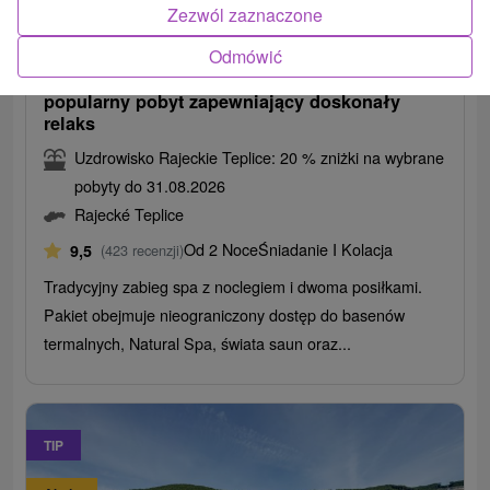
677,98
zł
od
Zezwól zaznaczone
/noc/osoba
Odmówić
Pobyt relaksacyjny RELAX CLASSIC:
popularny pobyt zapewniający doskonały
relaks
Uzdrowisko Rajeckie Teplice: 20 % zniżki na wybrane
pobyty do 31.08.2026
Rajecké Teplice
Od 2 Noce
Śniadanie I Kolacja
9,5
(423 recenzji)
Tradycyjny zabieg spa z noclegiem i dwoma posiłkami.
Pakiet obejmuje nieograniczony dostęp do basenów
termalnych, Natural Spa, świata saun oraz...
TIP