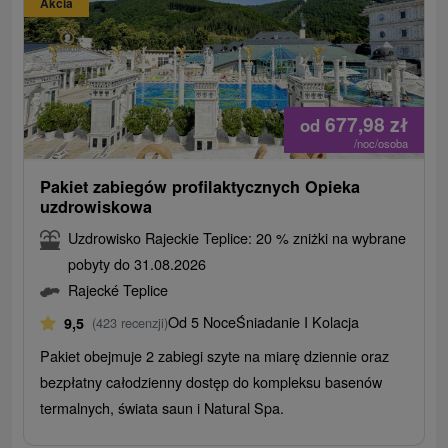
Akcia
677,98
zł
od
/noc/osoba
Pakiet zabiegów profilaktycznych Opieka
uzdrowiskowa
Uzdrowisko Rajeckie Teplice: 20 % zniżki na wybrane
pobyty do 31.08.2026
Rajecké Teplice
Od 5 Noce
Śniadanie I Kolacja
9,5
(423 recenzji)
Pakiet obejmuje 2 zabiegi szyte na miarę dziennie oraz
bezpłatny całodzienny dostęp do kompleksu basenów
termalnych, świata saun i Natural Spa.