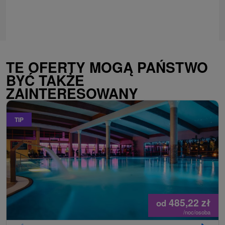
TE OFERTY MOGĄ PAŃSTWO
BYĆ TAKŻE
ZAINTERESOWANY
TIP
485,22
zł
od
/noc/osoba