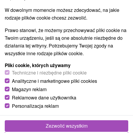
Najlepiej sprzedające
W dowolnym momencie możesz zdecydować, na jakie
rodzaje plików cookie chcesz zezwolić.
Wsie i miasta
Prawo stanowi, że możemy przechowywać pliki cookie na
Twoim urządzeniu, jeśli są one absolutnie niezbędne do
Rajecké Teplice
(2)
dla dwojga
działania tej witryny. Potrzebujemy Twojej zgody na
wszystkie inne rodzaje plików cookie.
TOP - BESTSELLERY
NAJTAŃSZE
WSZYSTKO
Pliki cookie, których używamy
Techniczne i niezbędne pliki cookie
Analityczne i marketingowe pliki cookies
Magazyn reklam
Reklamowe dane użytkownika
Personalizacja reklam
Zezwolić wszystkim