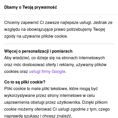
Dbamy o Twoją prywatność
członek grupy
Sorger
Chcemy zapewnić Ci zawsze najlepsze usługi. Jednak ze
Specjalne oferty na Słowacji
Pobyty z rabatem
Rajecká dolina
względu na obowiązujące prawo potrzebujemy Twojej
zgody na używanie plików cookie.
Pobyty z rabatem Rajecká dolina
Więcej o personalizacji i pomiarach
Kategorie
Aby wiedzieć, co dzieje się na stronach internetowych
oraz móc dostosować oferty i reklamy, używamy plików
Wszystkie kategorie
Pobyty z rabatem
(2)
cookies oraz
usługi firmy Google
.
Wellness pobyty
Wyjazdy weekendowe
(7)
(5)
Romantyczne wypady
Pobyty dla seniorów
(2)
(1)
Co to są pliki cookie?
Wakacje rodzinne
(1)
Pliki cookie to małe pliki tekstowe, które mogą być
wykorzystywane przez strony internetowe w celu
usprawnienia obsługi przez użytkownika. Dzięki plikom
Wybierz lokalizację lub datę
cookie możemy oferować Ci usługi zgodnie z tym, czego
naprawdę szukasz i chcesz znaleźć.