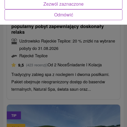
677,98
zł
od
Zezwól zaznaczone
/noc/osoba
Odmówić
Pobyt relaksacyjny RELAX CLASSIC:
popularny pobyt zapewniający doskonały
relaks
Uzdrowisko Rajeckie Teplice: 20 % zniżki na wybrane
pobyty do 31.08.2026
Rajecké Teplice
Od 2 Noce
Śniadanie I Kolacja
9,5
(423 recenzji)
Tradycyjny zabieg spa z noclegiem i dwoma posiłkami.
Pakiet obejmuje nieograniczony dostęp do basenów
termalnych, Natural Spa, świata saun oraz...
TIP