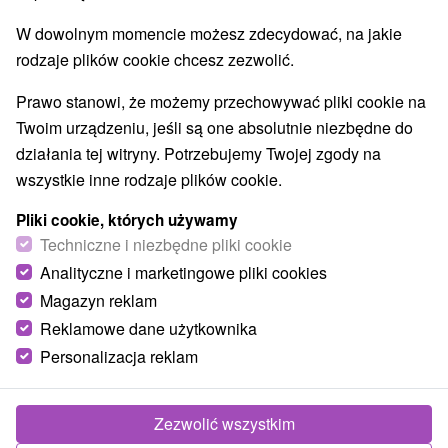
Najlepiej sprzedające
W dowolnym momencie możesz zdecydować, na jakie
rodzaje plików cookie chcesz zezwolić.
Wsie i miasta
Prawo stanowi, że możemy przechowywać pliki cookie na
Twoim urządzeniu, jeśli są one absolutnie niezbędne do
Rajecké Teplice
(2)
dla dwojga
działania tej witryny. Potrzebujemy Twojej zgody na
wszystkie inne rodzaje plików cookie.
TOP - BESTSELLERY
NAJTAŃSZE
WSZYSTKO
Pliki cookie, których używamy
Techniczne i niezbędne pliki cookie
Analityczne i marketingowe pliki cookies
Magazyn reklam
Reklamowe dane użytkownika
Personalizacja reklam
Zezwolić wszystkim