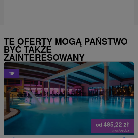
TE OFERTY MOGĄ PAŃSTWO
BYĆ TAKŻE
ZAINTERESOWANY
TIP
485,22
zł
od
/noc/osoba