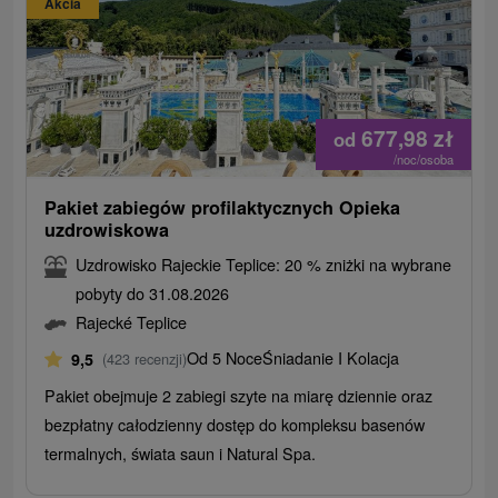
Akcia
677,98
zł
od
/noc/osoba
Pakiet zabiegów profilaktycznych Opieka
uzdrowiskowa
Uzdrowisko Rajeckie Teplice: 20 % zniżki na wybrane
pobyty do 31.08.2026
Rajecké Teplice
Od 5 Noce
Śniadanie I Kolacja
9,5
(423 recenzji)
Pakiet obejmuje 2 zabiegi szyte na miarę dziennie oraz
bezpłatny całodzienny dostęp do kompleksu basenów
termalnych, świata saun i Natural Spa.