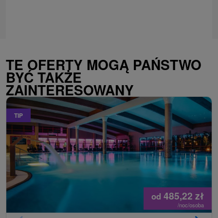
TE OFERTY MOGĄ PAŃSTWO
BYĆ TAKŻE
ZAINTERESOWANY
TIP
485,22
zł
od
/noc/osoba