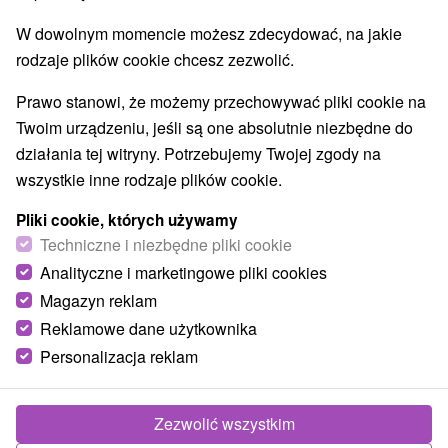
Najlepiej sprzedające
W dowolnym momencie możesz zdecydować, na jakie
rodzaje plików cookie chcesz zezwolić.
Wsie i miasta
Prawo stanowi, że możemy przechowywać pliki cookie na
Twoim urządzeniu, jeśli są one absolutnie niezbędne do
Bojnice
(2)
Ráztočno
(1)
dla dwojga
działania tej witryny. Potrzebujemy Twojej zgody na
wszystkie inne rodzaje plików cookie.
Y
NAJDROŻSZE
NA PODSTAWIE OCEN
NAJTAŃSZE
Pliki cookie, których używamy
Techniczne i niezbędne pliki cookie
Analityczne i marketingowe pliki cookies
TIP
Magazyn reklam
Reklamowe dane użytkownika
Akcia
Personalizacja reklam
Zezwolić wszystkim