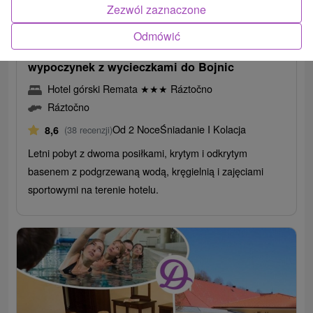
336,77
zł
od
Zezwól zaznaczone
/noc/osoba
Odmówić
Lato z Rematą: Idealny wybór na aktywny
wypoczynek z wycieczkami do Bojnic
Hotel górski Remata
★
★
★
Ráztočno
Ráztočno
Od 2 Noce
Śniadanie I Kolacja
8,6
(38 recenzji)
Letni pobyt z dwoma posiłkami, krytym i odkrytym
basenem z podgrzewaną wodą, kręgielnią i zajęciami
sportowymi na terenie hotelu.