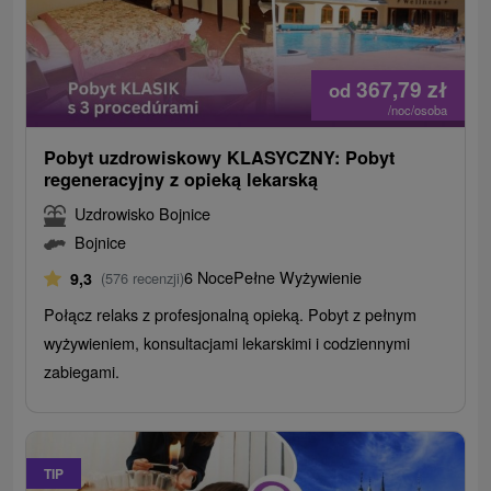
367,79
zł
od
/noc/osoba
Pobyt uzdrowiskowy KLASYCZNY: Pobyt
regeneracyjny z opieką lekarską
Uzdrowisko Bojnice
Bojnice
6 Noce
Pełne Wyżywienie
9,3
(576 recenzji)
Połącz relaks z profesjonalną opieką. Pobyt z pełnym
wyżywieniem, konsultacjami lekarskimi i codziennymi
zabiegami.
TIP