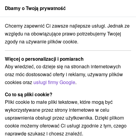
Dbamy o Twoją prywatność
członek grupy
Sorger
Chcemy zapewnić Ci zawsze najlepsze usługi. Jednak ze
Specjalne oferty na Słowacji
Pobyty z rabatem
Horná Nitra
względu na obowiązujące prawo potrzebujemy Twojej
zgody na używanie plików cookie.
Najtańsze pobyty z rabatem Horná
Nitra
Więcej o personalizacji i pomiarach
Aby wiedzieć, co dzieje się na stronach internetowych
Kategorie
oraz móc dostosować oferty i reklamy, używamy plików
cookies oraz
usługi firmy Google
.
Wszystkie kategorie
Pobyty z rabatem
(3)
Wellness pobyty
Wyjazdy weekendowe
(2)
(2)
Co to są pliki cookie?
Pobyty dla seniorów
Wakacje rodzinne
(3)
(2)
Pliki cookie to małe pliki tekstowe, które mogą być
wykorzystywane przez strony internetowe w celu
usprawnienia obsługi przez użytkownika. Dzięki plikom
Wybierz lokalizację lub datę
cookie możemy oferować Ci usługi zgodnie z tym, czego
naprawdę szukasz i chcesz znaleźć.