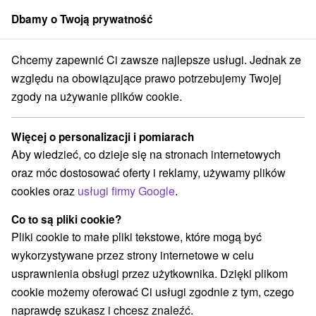
Dbamy o Twoją prywatność
członek grupy
Sorger
Chcemy zapewnić Ci zawsze najlepsze usługi. Jednak ze
Specjalne oferty na Słowacji
Pobyty z rabatem
Čertovica
względu na obowiązujące prawo potrzebujemy Twojej
zgody na używanie plików cookie.
Pobyty z rabatem Čertovica
Więcej o personalizacji i pomiarach
Kategorie
Aby wiedzieć, co dzieje się na stronach internetowych
oraz móc dostosować oferty i reklamy, używamy plików
Wszystkie kategorie
Pobyty z rabatem
(2)
cookies oraz
usługi firmy Google
.
Wellness pobyty
Wyjazdy weekendowe
(2)
(2)
Wakacje rodzinne
(2)
Co to są pliki cookie?
Pliki cookie to małe pliki tekstowe, które mogą być
wykorzystywane przez strony internetowe w celu
Wybierz lokalizację lub datę
usprawnienia obsługi przez użytkownika. Dzięki plikom
cookie możemy oferować Ci usługi zgodnie z tym, czego
Najlepiej sprzedające
naprawdę szukasz i chcesz znaleźć.