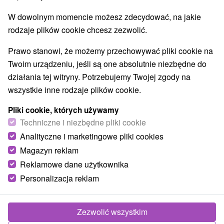
W dowolnym momencie możesz zdecydować, na jakie
rodzaje plików cookie chcesz zezwolić.
Wsie i miasta
Prawo stanowi, że możemy przechowywać pliki cookie na
Tále
(1)
Nižná Boca
(1)
dla dwojga
Twoim urządzeniu, jeśli są one absolutnie niezbędne do
działania tej witryny. Potrzebujemy Twojej zgody na
TOP - BESTSELLERY
NAJTAŃSZE
WSZYSTKO
wszystkie inne rodzaje plików cookie.
Pliki cookie, których używamy
Techniczne i niezbędne pliki cookie
TIP
Analityczne i marketingowe pliki cookies
Magazyn reklam
Reklamowe dane użytkownika
Personalizacja reklam
Zezwolić wszystkim
178,58
zł
od