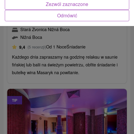
/noc/osoba
Zezwól zaznaczone
Idealny relaks w sercu Tatr Niżnych z mini
Odmówić
wellness i tradycyjną gastronomią
Stará Zvonica Nižná Boca
Nižná Boca
Od 1 Noce
Śniadanie
9,4
(5 recenzji)
Każdego dnia zapraszamy na godzinę relaksu w saunie
fińskiej lub balii na świeżym powietrzu, obfite śniadanie i
butelkę wina Masaryk na powitanie.
TIP