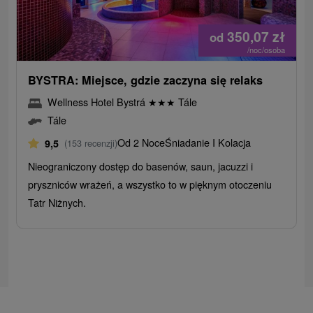
350,07
zł
od
/noc/osoba
BYSTRA: Miejsce, gdzie zaczyna się relaks
Wellness Hotel Bystrá
★
★
★
Tále
Tále
Od 2 Noce
Śniadanie I Kolacja
9,5
(153 recenzji)
Nieograniczony dostęp do basenów, saun, jacuzzi i
pryszniców wrażeń, a wszystko to w pięknym otoczeniu
Tatr Niżnych.