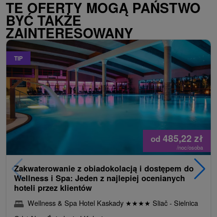
TE OFERTY MOGĄ PAŃSTWO
BYĆ TAKŻE
ZAINTERESOWANY
TIP
485,22
zł
od
/noc/osoba
Zakwaterowanie z obiadokolacją i dostępem do
Wellness i Spa: Jeden z najlepiej ocenianych
hoteli przez klientów
Wellness & Spa Hotel Kaskady
★
★
★
★
Sliač - Sielnica