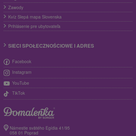
Zawody
Kvíz Slepá mapa Slovenska
Prihlásenie pre ubytovateľa
SIECI SPOŁECZNOŚCIOWE I ADRES
Facebook
Instagram
YouTube
TikTok
Námestie svätého Egídia 41/95
058 01 Poprad