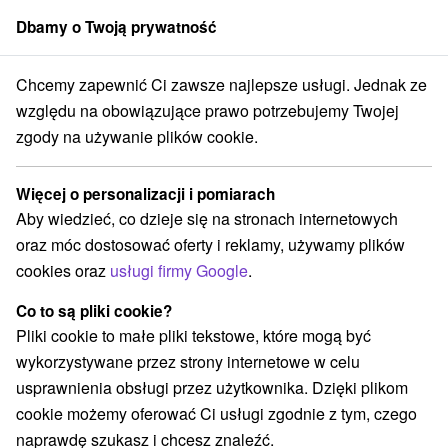
Dbamy o Twoją prywatność
członek grupy
Sorger
Chcemy zapewnić Ci zawsze najlepsze usługi. Jednak ze
terowanie na Słowacji
Stredné Slovensko
Žilinský kraj
Raková
względu na obowiązujące prawo potrzebujemy Twojej
zgody na używanie plików cookie.
Zakwaterowanie na Słowacji
Raková
Więcej o personalizacji i pomiarach
Aby wiedzieć, co dzieje się na stronach internetowych
Kategorie
oraz móc dostosować oferty i reklamy, używamy plików
cookies oraz
usługi firmy Google
.
Wszystkie kategorie
Chaty na prenájom
(2)
Drevenice
(2)
Co to są pliki cookie?
Pliki cookie to małe pliki tekstowe, które mogą być
wykorzystywane przez strony internetowe w celu
Wybierz lokalizację lub datę
usprawnienia obsługi przez użytkownika. Dzięki plikom
cookie możemy oferować Ci usługi zgodnie z tym, czego
NAJTAŃSZE
NAJDROŻSZE
NA PO
WSZYSTKO
naprawdę szukasz i chcesz znaleźć.