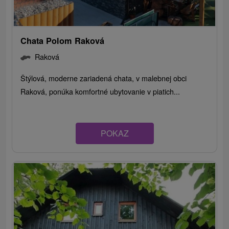
Chata Polom Raková
Raková
Štýlová, moderne zariadená chata, v malebnej obci
Raková, ponúka komfortné ubytovanie v piatich...
POKAZ