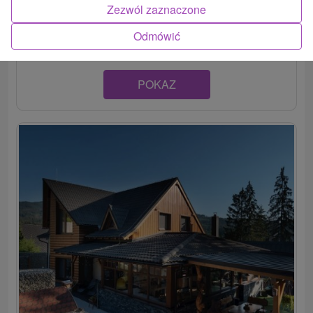
Zezwól zaznaczone
Útulná chata v štýle typických kysuckých dreveníc, v
malebnej obci Raková, disponuje dvomi...
Odmówić
POKAZ