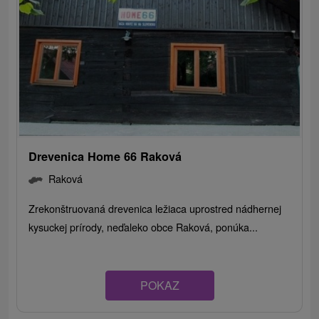
Drevenica Home 66 Raková
Raková
Zrekonštruovaná drevenica ležiaca uprostred nádhernej
kysuckej prírody, neďaleko obce Raková, ponúka...
POKAZ