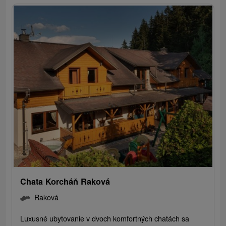
Chata Korcháň Raková
Raková
Luxusné ubytovanie v dvoch komfortných chatách sa