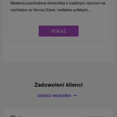
Malebná poschodová drevenička s tradičným výzorom sa
nachádza na Hornej Orave, neďaleko poľských...
POKAZ
Zadowoleni klienci
zobacz wszystko