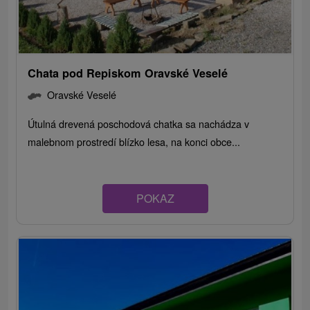
Chata pod Repiskom Oravské Veselé
Oravské Veselé
Útulná drevená poschodová chatka sa nachádza v
malebnom prostredí blízko lesa, na konci obce...
POKAZ