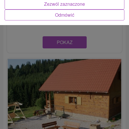
Zezwól zaznaczone
Penzión v nádhernom prostredí Oravy, v malej obci
Mútne, ponúka ubytovanie v komfortne zariadených
Odmówić
dvoch...
POKAZ