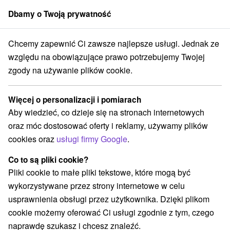
Dbamy o Twoją prywatność
członek grupy
Sorger
Chcemy zapewnić Ci zawsze najlepsze usługi. Jednak ze
ie na Słowacji
Stredné Slovensko
Žilinský kraj
Oravské Veselé
względu na obowiązujące prawo potrzebujemy Twojej
zgody na używanie plików cookie.
Zakwaterowanie na Słowacji
Oravské Veselé
Więcej o personalizacji i pomiarach
Aby wiedzieć, co dzieje się na stronach internetowych
Kategorie
oraz móc dostosować oferty i reklamy, używamy plików
cookies oraz
usługi firmy Google
.
Wszystkie kategorie
Chaty na prenájom
(1)
Drevenice
Penzióny
(1)
(2)
Co to są pliki cookie?
Pliki cookie to małe pliki tekstowe, które mogą być
wykorzystywane przez strony internetowe w celu
Wybierz lokalizację lub datę
usprawnienia obsługi przez użytkownika. Dzięki plikom
cookie możemy oferować Ci usługi zgodnie z tym, czego
NAJTAŃSZE
NAJDROŻSZE
NA PO
WSZYSTKO
naprawdę szukasz i chcesz znaleźć.