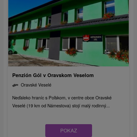
Penzión Gól v Oravskom Veselom
Oravské Veselé
Neďaleko hraníc s Poľskom, v centre obce Oravské
Veselé (19 km od Námestova) stojí malý rodinný...
POKAZ