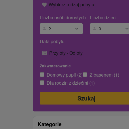
Wybierz rodzaj pobytu
Liczba osób dorosłych
Liczba dzieci
Data pobytu
Przyloty - Odloty
Zakwaterowanie
Domowy pupil (2)
Z basenem (1)
Dla rodzin z dziećmi (1)
Kategorie