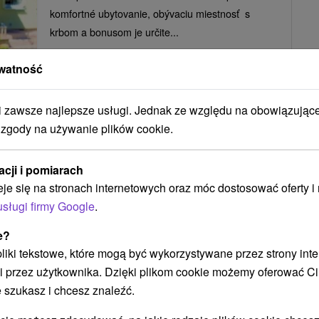
komfortné ubytovanie, obývaciu miestnosť s
krbom a bonusom je určite...
watność
POKAZ
zawsze najlepsze usługi. Jednak ze względu na obowiązując
 zgody na używanie plików cookie.
Penzión Semmelrock Nová Baňa
acji i pomiarach
Nová Baňa
eje się na stronach internetowych oraz móc dostosować oferty 
usługi firmy Google
.
e?
Komfortné ubytovanie v penzióne, neďaleko centra
 pliki tekstowe, które mogą być wykorzystywane przez strony int
mesta Nová Baňa. Ubytovaným hosťom je k
i przez użytkownika. Dzięki plikom cookie możemy oferować Ci
dispozícií 9...
 szukasz i chcesz znaleźć.