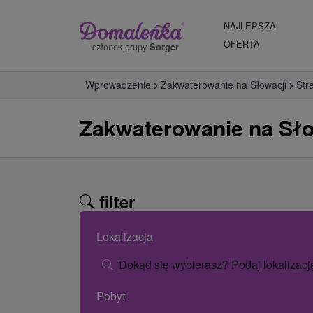
NAJLEPSZA
OFERTA
członek grupy
Sorger
Wprowadzenie
Zakwaterowanie na Słowacji
Str
Zakwaterowanie na Sł
filter
Lokalizacja
Dokąd się wybierasz? Podaj lokalizacj
Pobyt