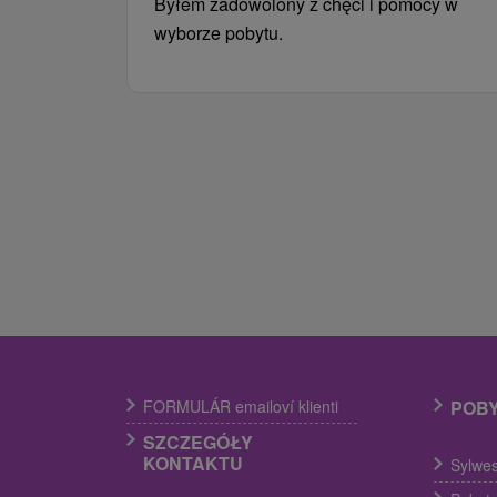
Byłem zadowolony z chęci i pomocy w
wyborze pobytu.
FORMULÁR emailoví klienti
POB
SZCZEGÓŁY
KONTAKTU
Sylwes