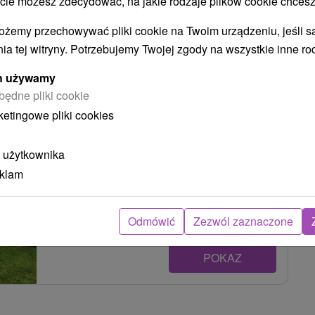
 możesz zdecydować, na jakie rodzaje plików cookie chcesz
POKAZ
ożemy przechowywać pliki cookie na Twoim urządzeniu, jeśli s
ia tej witryny. Potrzebujemy Twojej zgody na wszystkie inne ro
Chata Kašná hôrka (pôvodne Chata
ych używamy
Tajch) Nová Baňa
będne pliki cookie
ketingowe pliki cookies
Nová Baňa
 użytkownika
Útulná chata v malebnej obci Štále, pri jazere
eklam
Tajch, neďaleko Novej Bane, disponuje štyrmi
komfortnými...
Odmówić
Zezwól zaznaczone
POKAZ