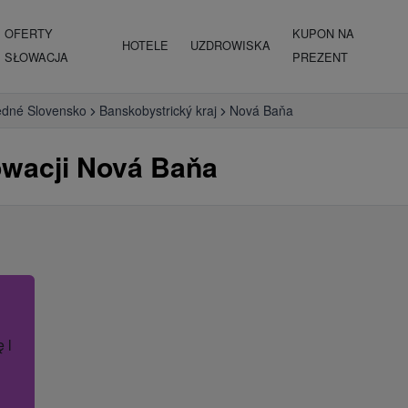
OFERTY
KUPON NA
HOTELE
UZDROWISKA
SŁOWACJA
PREZENT
edné Slovensko
Banskobystrický kraj
Nová Baňa
owacji Nová Baňa
ę lub nazwę hotelu.