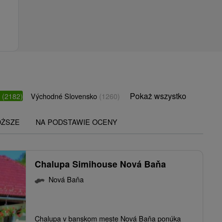
Pokaż wszystko
o
(2182)
Východné Slovensko
(1260)
OŻSZE
NA PODSTAWIE OCENY
Chalupa Simihouse Nová Baňa
Nová Baňa
Chalupa v banskom meste Nová Baňa ponúka