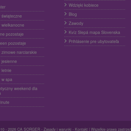
Wdzięki kobiece
ter
Blog
 świąteczne
Zawody
 wielkanocne
Kvíz Slepá mapa Slovenska
ine pozostaje
Prihlásenie pre ubytovateľa
een pozostaje
 zimowe narciarskie
 jesienne
 letnie
 w spa
tyczny weekend dla
a
inute
010 - 2026 CA SORGER -
Zasady i warunki
-
Kontakt
| Wszelkie prawa zastrze