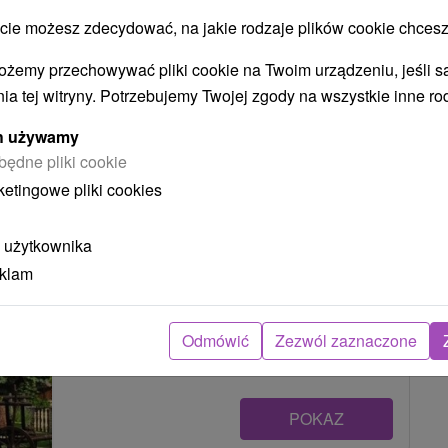
 możesz zdecydować, na jakie rodzaje plików cookie chcesz
ożemy przechowywać pliki cookie na Twoim urządzeniu, jeśli s
POKAZ
ia tej witryny. Potrzebujemy Twojej zgody na wszystkie inne ro
ych używamy
będne pliki cookie
Chata na Rúbani Mojtín
ketingowe pliki cookies
Mojtín
 użytkownika
eklam
Idylická chatka v peknom prostredí Strážovských
vrchov, v dedinke Mojtín, ponúka celoročné...
Odmówić
Zezwól zaznaczone
POKAZ