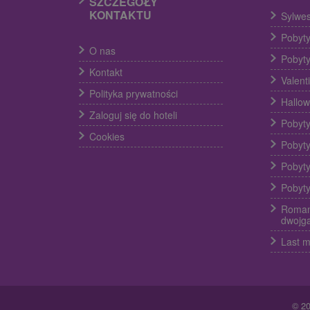
SZCZEGÓŁY
KONTAKTU
Sylwes
Pobyty
O nas
Pobyty
Kontakt
Valent
Polityka prywatności
Hallow
Zaloguj się do hoteli
Pobyty
Cookies
Pobyty
Pobyty
Pobyty
Roman
dwojg
Last m
© 2