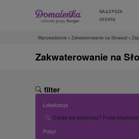
NAJLEPSZA
OFERTA
członek grupy
Sorger
Wprowadzenie
Zakwaterowanie na Słowacji
Záp
Zakwaterowanie na Sło
filter
Lokalizacja
Dokąd się wybierasz? Podaj lokalizacj
Pobyt