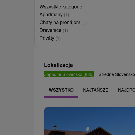
Wszystkie kategorie
Apartmány
(1)
Chaty na prenájom
(1)
Drevenice
(1)
Priváty
(1)
Lokalizacja
Západné Slovensko
(635)
Stredné Slovensk
NAJTAŃSZE
NAJDR
WSZYSTKO