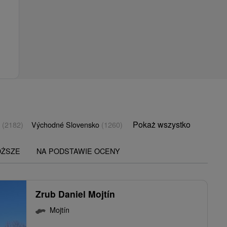
Pokaż wszystko
o
(2182)
Východné Slovensko
(1260)
OŻSZE
NA PODSTAWIE OCENY
Zrub Daniel Mojtín
Mojtín