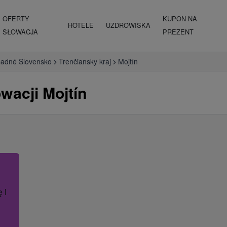
OFERTY
KUPON NA
HOTELE
UZDROWISKA
SŁOWACJA
PREZENT
adné Slovensko
Trenčiansky kraj
Mojtín
wacji Mojtín
ę lub nazwę hotelu.