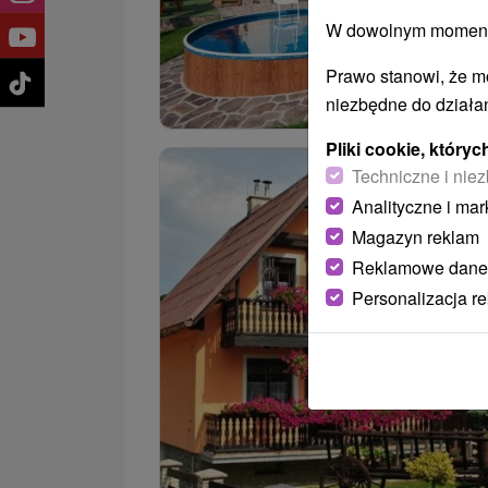
W dowolnym momencie
Prawo stanowi, że m
niezbędne do działan
Pliki cookie, któr
Techniczne i niez
Analityczne i mar
Magazyn reklam
Reklamowe dane
Personalizacja r