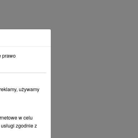
e prawo
i reklamy, używamy
ernetowe w celu
 usługi zgodnie z