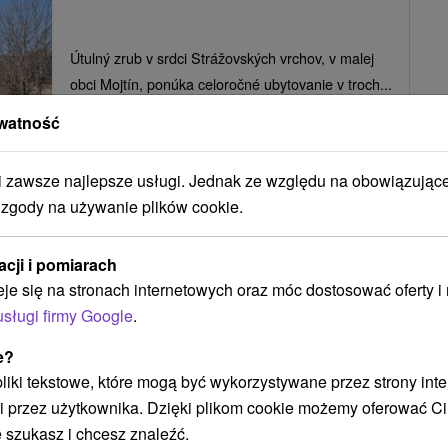
Útulný zrub v srdci Strážovských vrchov, v malej
obci Mojtín, ponúka celoročné ubytovanie v troch...
watność
zawsze najlepsze usługi. Jednak ze względu na obowiązując
POKAZ
 zgody na używanie plików cookie.
acji i pomiarach
Apartmány Mojtín
eje się na stronach internetowych oraz móc dostosować oferty 
Mojtín
usługi firmy Google
.
e?
 pliki tekstowe, które mogą być wykorzystywane przez strony int
Apartmány v horskom prostredí v obci Mojtín
i przez użytkownika. Dzięki plikom cookie możemy oferować Ci
ponúkajú ubytovanie, veľkú záhradu s krytým...
 szukasz i chcesz znaleźć.