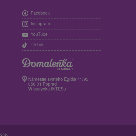
Facebook
Instagram
YouTube
TikTok
Námestie svätého Egídia 41/95
058 01 Poprad
W budynku INTESu
żone.