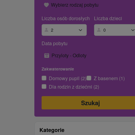
Wybierz rodzaj pobytu
Liczba osób dorosłych
Liczba dzieci
Data pobytu
Przyloty - Odloty
Zakwaterowanie
Domowy pupil (2)
Z basenem (1)
Dla rodzin z dziećmi (2)
Kategorie