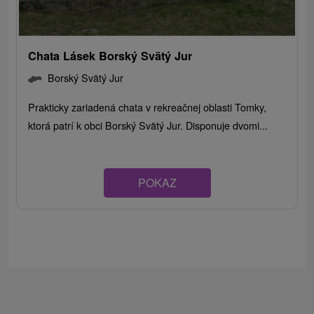
Chata Lásek Borský Svätý Jur
Borský Svätý Jur
Prakticky zariadená chata v rekreačnej oblasti Tomky,
ktorá patrí k obci Borský Svätý Jur. Disponuje dvomi...
POKAZ