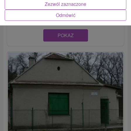
Zezwól zaznaczone
Rodinný penzión na Záhorí, v rekreačnej oblasti Tomky,
ktorá patrí k obci Borský...
Odmówić
POKAZ