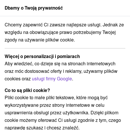
Dbamy o Twoją prywatność
członek grupy
Sorger
Chcemy zapewnić Ci zawsze najlepsze usługi. Jednak ze
na Słowacji
Západné Slovensko
Trnavský kraj
Borský Svätý Jur
względu na obowiązujące prawo potrzebujemy Twojej
zgody na używanie plików cookie.
Zakwaterowanie na Słowacji
Borský Svätý Jur
Więcej o personalizacji i pomiarach
Aby wiedzieć, co dzieje się na stronach internetowych
Kategorie
oraz móc dostosować oferty i reklamy, używamy plików
cookies oraz
usługi firmy Google
.
Wszystkie kategorie
Chaty na prenájom
(1)
Penzióny
(1)
Co to są pliki cookie?
Pliki cookie to małe pliki tekstowe, które mogą być
wykorzystywane przez strony internetowe w celu
Wybierz lokalizację lub datę
usprawnienia obsługi przez użytkownika. Dzięki plikom
cookie możemy oferować Ci usługi zgodnie z tym, czego
NAJTAŃSZE
NAJDROŻSZE
NA PO
WSZYSTKO
naprawdę szukasz i chcesz znaleźć.