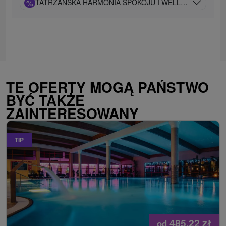
%
TATRZAŃSKA HARMONIA SPOKOJU I WELLNESS Z NI
TE OFERTY MOGĄ PAŃSTWO
BYĆ TAKŻE
ZAINTERESOWANY
TIP
485,22
zł
od