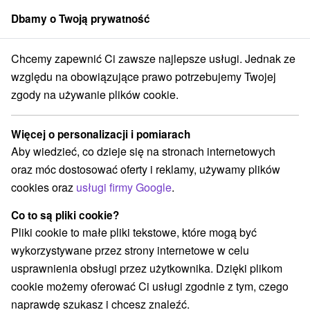
Dbamy o Twoją prywatność
członek grupy
Sorger
Chcemy zapewnić Ci zawsze najlepsze usługi. Jednak ze
le na Słowacji
Východné Slovensko
Prešovský kraj
Stará Lesná
względu na obowiązujące prawo potrzebujemy Twojej
zgody na używanie plików cookie.
Wellness hotele na Słowacji Stará
Lesná
Więcej o personalizacji i pomiarach
Aby wiedzieć, co dzieje się na stronach internetowych
Kategorie
oraz móc dostosować oferty i reklamy, używamy plików
cookies oraz
usługi firmy Google
.
Wszystkie kategorie
Hotele na Slovacji
(7)
Hotele z basenem
Wellness hotele na Słowacji
(4)
(5)
Co to są pliki cookie?
Zarejestruj się za rodziny z dziećmi
(3)
Pliki cookie to małe pliki tekstowe, które mogą być
wykorzystywane przez strony internetowe w celu
usprawnienia obsługi przez użytkownika. Dzięki plikom
Wybierz lokalizację lub datę
cookie możemy oferować Ci usługi zgodnie z tym, czego
naprawdę szukasz i chcesz znaleźć.