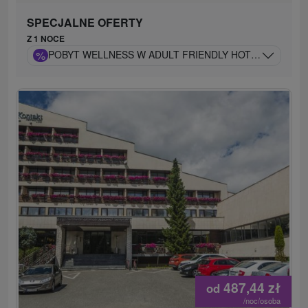
SPECJALNE OFERTY
Z 1 NOCE
%
POBYT WELLNESS W ADULT FRIENDLY HOTELU: TATRY
487,44
zł
od
/noc/osoba