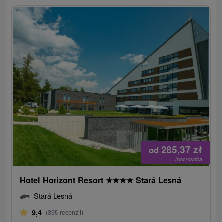
285,37
zł
od
/noc/osoba
Hotel Horizont Resort
★
★
★
★
Stará Lesná
Stará Lesná
9,4
(395 recenzji)