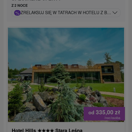
Z 2 NOCE
%
ZRELAKSUJ SIĘ W TATRACH W HOTELU Z BASENEM O P
335,00
zł
od
/noc/osoba
Hotel Hills
★
★
★
★
Stara Leśna