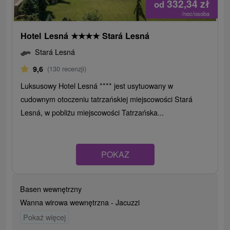
332,34
zł
od
/noc/osoba
Hotel Lesná
★
★
★
★
Stará Lesná
Stará Lesná
9,6
(130 recenzji)
Luksusowy Hotel Lesná **** jest usytuowany w
cudownym otoczeniu tatrzańskiej miejscowości Stará
Lesná, w pobliżu miejscowości Tatrzańska...
POKAZ
Basen wewnętrzny
Wanna wirowa wewnętrzna - Jacuzzi
Pokaż więcej