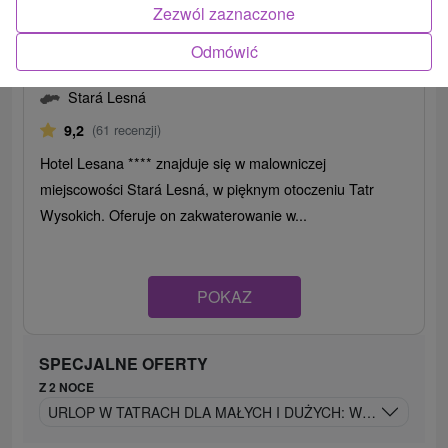
371,34
zł
od
Zezwól zaznaczone
/noc/osoba
Odmówić
Hotel Lesana
★
★
★
Stará Lesná
Stará Lesná
9,2
(61 recenzji)
Hotel Lesana **** znajduje się w malowniczej
miejscowości Stará Lesná, w pięknym otoczeniu Tatr
Wysokich. Oferuje on zakwaterowanie w...
POKAZ
SPECJALNE OFERTY
Z 2 NOCE
URLOP W TATRACH DLA MAŁYCH I DUŻYCH: WELLNESS I 