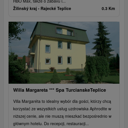
HBO Max, takže o zábavu i...
Žilinský kraj -
Rajecké Teplice
0.3 Km
Willa Margareta *** Spa TurcianskeTeplice
Villa Margaréta to idealny wybór dla gości, którzy chcą
korzystać ze wszystkich usług uzdrowiska Aphrodite w
niższej cenie, ale nie muszą mieszkać bezpośrednio w
głównym hotelu. Do recepcji, restauracji...