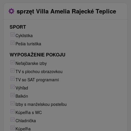
sprzęt Villa Amelia Rajecké Teplice
SPORT
Cyklistika
Pešia turistika
WYPOSAŻENIE POKOJU
Nefajčiarske izby
TV s plochou obrazovkou
TV so SAT programami
Výhľad
Balkón
Izby s manželskou posteľou
Kúpeľňa s WC
Chladnička
Kúpeľňa