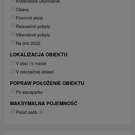
Krátkodobé ubytovanie
Oslavy
Firemné akcie
Relaxačné pobyty
Víkendové pobyty
Na leto 2022
LOKALIZACJA OBIEKTU
V obci / v meste
V rekreačnej oblasti
POPRAW POŁOŻENIE OBIEKTU
Pri aquaparku
MAKSYMALNA POJEMNOŚĆ
Počet osôb