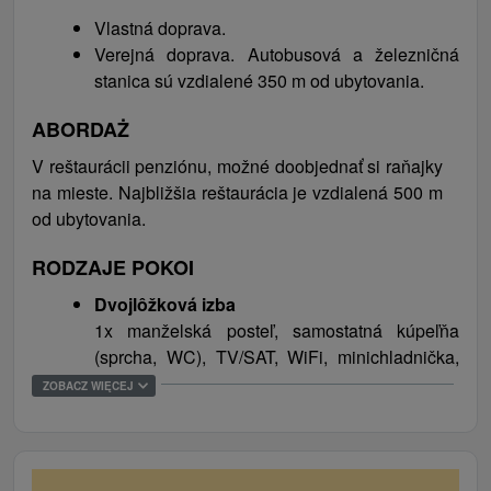
milovníkov zimných športov. Rajecké Teplice sú
Vlastná doprava.
vyhľadávaným kúpeľným mestečkom s prírodnou
Verejná doprava. Autobusová a železničná
liečivou termálnou vodou a termálne bazény,
stanica sú vzdialené 350 m od ubytovania.
saunový svet a Natural spa sú lákadlom pre
ABORDAŻ
milovníkov vodného sveta v akomkoľvek ročnom
období. V blízkosti sa nachádza golfový park a
V reštaurácii penziónu, možné doobjednať si raňajky
odporúčame aj výlet do známej obce Čičmany s
na mieste. Najbližšia reštaurácia je vzdialená 500 m
jedinečnou starobylou architektúrou maľovaných
od ubytovania.
dreveníc.
RODZAJE POKOI
Dvojlôžková izba
1x manželská posteľ, samostatná kúpeľňa
(sprcha, WC), TV/SAT, WiFi, minichladnička,
niektoré izby s balkónom
ZOBACZ WIĘCEJ
Trojlôžková izba Economy
1x manželská posteľ + 1x samostatné lôžko,
samostatná kúpeľňa (sprcha, WC), TV/SAT,
WiFi, minichladnička