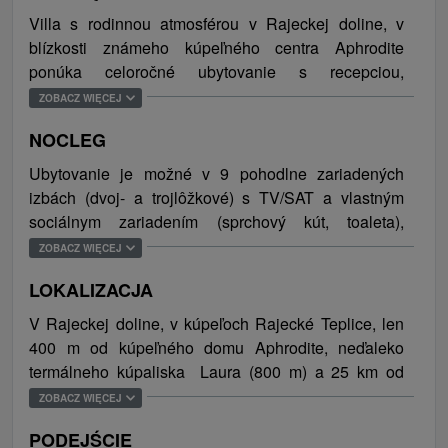
Villa s rodinnou atmosférou v Rajeckej doline, v
blízkosti známeho kúpeľného centra Aphrodite
ponúka celoročné ubytovanie s recepciou,
reštauráciou a terasou. Samozrejmosťou je
ZOBACZ WIĘCEJ
bezplatné WiFi pripojenie na internet a parkovanie
NOCLEG
áut zabezpečené na veľkom vydláždenom dvore (10
miest). Výhodné ceny ubytovania pre menšie firemné
Ubytovanie je možné v 9 pohodlne zariadených
akcie alebo rodinné oslavy (do 20 ľudí).
izbách (dvoj- a trojlôžkové) s TV/SAT a vlastným
sociálnym zariadením (sprchový kút, toaleta),
Rajecká dolina obkolesená horami priam láka v
niektoré izby majú balkón. Celková kapacita
ZOBACZ WIĘCEJ
letných mesiacoch na cykloturistiku a ponúka
ubytovania je 21 osôb.
návštevníkom široké spektrum aktivít. Zaujímavý je
LOKALIZACJA
náučný chodník Rajecké Teplice-Porúbka a miestom
V Rajeckej doline, v kúpeľoch Rajecké Teplice, len
na aktívny oddych a relax sú aj kúpaliská Laura v
400 m od kúpeľného domu Aphrodite, neďaleko
Rajeckých Tepliciach a Veronika v neďalekom Rajci.
termálneho kúpaliska Laura (800 m) a 25 km od
V zimnej sezóne blízkosť kvalitných lyžiarskych
lyžiarskeho strediska Javorinka Čičmany.
stredísk (Vrátna dolina, Javorinka Čičmany, Rajecká
ZOBACZ WIĘCEJ
Lesná, Kľak, Veľká Rača, Martinské hole, Jasenská
PODEJŚCIE
dolina, Valčianska dolina) je doslova rajom pre