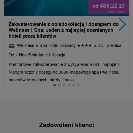
485,22
zł
od
/noc/osoba
Zakwaterowanie z obiadokolacją i dostępem do
Wellness i Spa: Jeden z najlepiej ocenianych
hoteli przez klientów
Wellness & Spa Hotel Kaskady
★
★
★
★
Sliač - Sielnica
Od 1 Noce
Śniadanie I Kolacja
Komfortowe zakwaterowanie z wyżywieniem HB i napojami.
Nieograniczony dostęp do 3000-metrowego spa i wellness,
basenów termalnych, strefy fitness...
Zadowoleni klienci