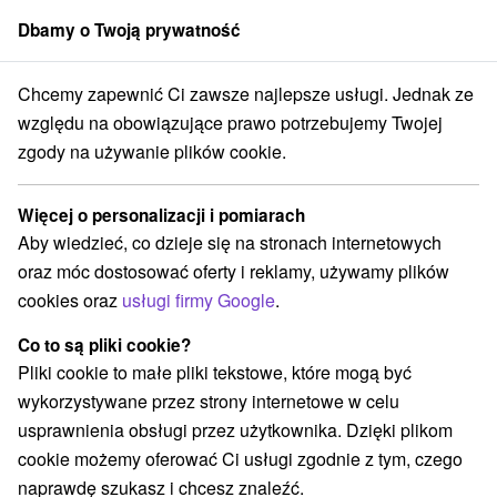
Dbamy o Twoją prywatność
członek grupy
Sorger
Chcemy zapewnić Ci zawsze najlepsze usługi. Jednak ze
ensko
Žilinský kraj
Rajecké Teplice
Villa Amelia Rajecké Teplice
względu na obowiązujące prawo potrzebujemy Twojej
zgody na używanie plików cookie.
Villa Amelia Rajecké Teplice
Rajecké Teplice
Więcej o personalizacji i pomiarach
Aby wiedzieć, co dzieje się na stronach internetowych
oraz móc dostosować oferty i reklamy, używamy plików
REZERWACJA I WYBÓR OFERTY
cookies oraz
usługi firmy Google
.
Skontaktuj się bezpośrednio z właścicielem.
Co to są pliki cookie?
Przejdź do lokalizacji
Pliki cookie to małe pliki tekstowe, które mogą być
wykorzystywane przez strony internetowe w celu
O URZĄDZENIA
SPRZĘT
usprawnienia obsługi przez użytkownika. Dzięki plikom
cookie możemy oferować Ci usługi zgodnie z tym, czego
naprawdę szukasz i chcesz znaleźć.