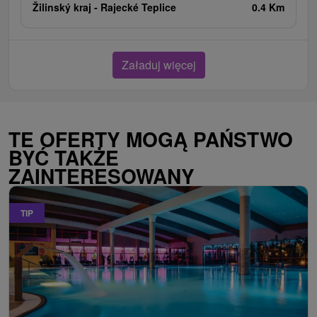
Žilinský kraj -
Rajecké Teplice
0.4 Km
Załaduj więcej
TE OFERTY MOGĄ PAŃSTWO
BYĆ TAKŻE
ZAINTERESOWANY
TIP