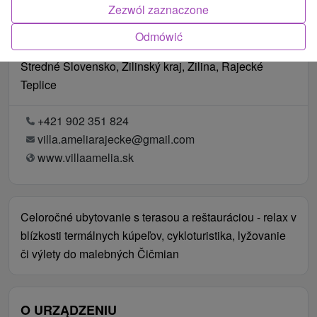
Zezwól zaznaczone
Odmówić
Lokalizacja
Stredné Slovensko, Žilinský kraj, Žilina, Rajecké
Teplice
+421 902 351 824
villa.ameliarajecke@gmail.com
www.villaamelia.sk
Celoročné ubytovanie s terasou a reštauráciou - relax v
blízkosti termálnych kúpeľov, cykloturistika, lyžovanie
či výlety do malebných Čičmian
O URZĄDZENIU