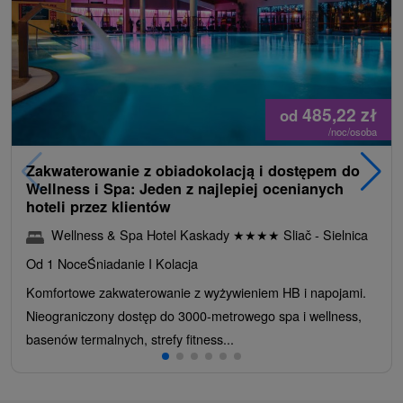
485,22
zł
od
/noc/osoba
Zakwaterowanie z obiadokolacją i dostępem do
Wellness i Spa: Jeden z najlepiej ocenianych
hoteli przez klientów
Wellness & Spa Hotel Kaskady
★
★
★
★
Sliač - Sielnica
Od 1 Noce
Śniadanie I Kolacja
Komfortowe zakwaterowanie z wyżywieniem HB i napojami.
Nieograniczony dostęp do 3000-metrowego spa i wellness,
basenów termalnych, strefy fitness...