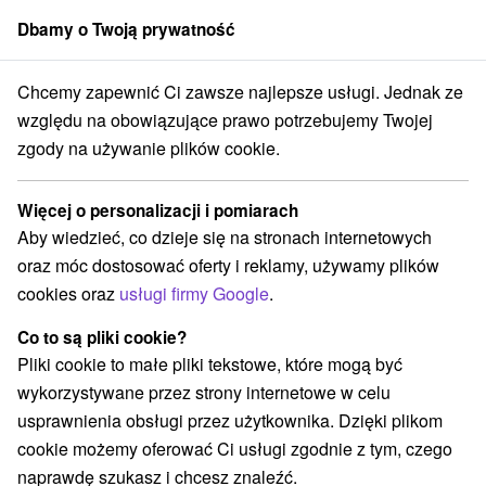
Dbamy o Twoją prywatność
członek grupy
Sorger
Chcemy zapewnić Ci zawsze najlepsze usługi. Jednak ze
ko
Prešovský kraj
Starý Smokovec
Vila Nemešany Vysoké Tatry
względu na obowiązujące prawo potrzebujemy Twojej
zgody na używanie plików cookie.
Vila Nemešany Vysoké Tatry
Starý Smokovec
Więcej o personalizacji i pomiarach
Aby wiedzieć, co dzieje się na stronach internetowych
oraz móc dostosować oferty i reklamy, używamy plików
REZERWACJA I WYBÓR OFERTY
cookies oraz
usługi firmy Google
.
Skontaktuj się bezpośrednio z właścicielem.
Co to są pliki cookie?
Przejdź do lokalizacji
Pliki cookie to małe pliki tekstowe, które mogą być
wykorzystywane przez strony internetowe w celu
O URZĄDZENIA
SPRZĘT
usprawnienia obsługi przez użytkownika. Dzięki plikom
cookie możemy oferować Ci usługi zgodnie z tym, czego
naprawdę szukasz i chcesz znaleźć.