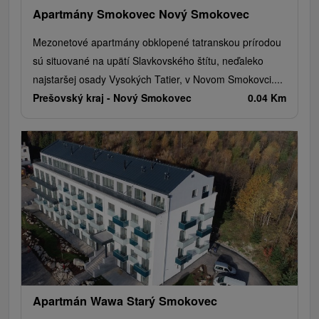
Apartmány Smokovec Nový Smokovec
Mezonetové apartmány obklopené tatranskou prírodou
sú situované na upätí Slavkovského štítu, neďaleko
najstaršej osady Vysokých Tatier, v Novom Smokovci....
Prešovský kraj -
Nový Smokovec
0.04 Km
Apartmán Wawa Starý Smokovec