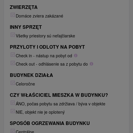
ZWIERZĘTA
Domáce zviera zakázané
INNY SPRZĘT
Všetky priestory sú nefajčiarske
PRZYLOTY I ODLOTY NA POBYT
Check in - nástup na pobyt od
Check out - odhlásenie sa z pobytu do
BUDYNEK DZIAŁA
Celoročne
CZY WŁAŚCICIEL MIESZKA W BUDYNKU?
ÁNO, počas pobytu sa zdržiava / býva v objekte
NIE, objekt nie je oplotený
SPOSÓB OGRZEWANIA BUDYNKU
Centrálne