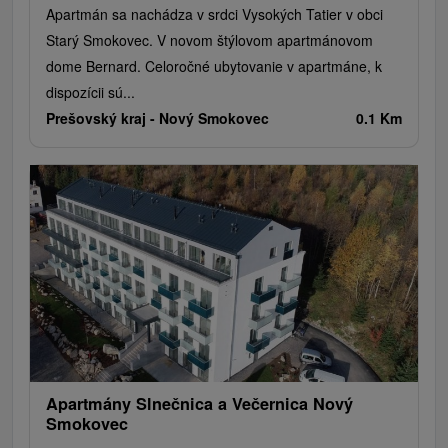
Apartmán sa nachádza v srdci Vysokých Tatier v obci
Starý Smokovec. V novom štýlovom apartmánovom
dome Bernard. Celoročné ubytovanie v apartmáne, k
dispozícii sú...
Prešovský kraj -
Nový Smokovec
0.1 Km
Apartmány Slnečnica a Večernica Nový
Smokovec