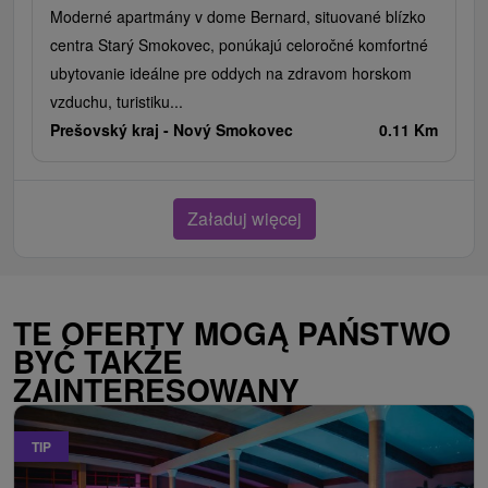
Moderné apartmány v dome Bernard, situované blízko
centra Starý Smokovec, ponúkajú celoročné komfortné
ubytovanie ideálne pre oddych na zdravom horskom
vzduchu, turistiku...
Prešovský kraj -
Nový Smokovec
0.11 Km
Załaduj więcej
TE OFERTY MOGĄ PAŃSTWO
BYĆ TAKŻE
ZAINTERESOWANY
TIP