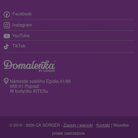
Facebook
Instagram
YouTube
TikTok
Námestie svätého Egídia 41/95
058 01 Poprad
W budynku INTESu
© 2010 - 2026 CA SORGER -
Zasady i warunki
-
Kontakt
| Wszelkie
prawa zastrzeżone.