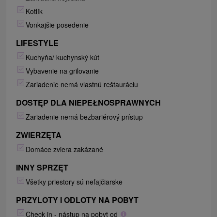
Kotlík
Vonkajšie posedenie
LIFESTYLE
Kuchyňa/ kuchynský kút
Vybavenie na grilovanie
Zariadenie nemá vlastnú reštauráciu
DOSTĘP DLA NIEPEŁNOSPRAWNYCH
Zariadenie nemá bezbariérový prístup
ZWIERZĘTA
Domáce zviera zakázané
INNY SPRZĘT
Všetky priestory sú nefajčiarske
PRZYLOTY I ODLOTY NA POBYT
Check in - nástup na pobyt od