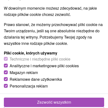
O URZĄDZENIA
SPRZĘT
W dowolnym momencie możesz zdecydować, na jakie
rodzaje plików cookie chcesz zezwolić.
Prawo stanowi, że możemy przechowywać pliki cookie na
Twoim urządzeniu, jeśli są one absolutnie niezbędne do
działania tej witryny. Potrzebujemy Twojej zgody na
wszystkie inne rodzaje plików cookie.
Pliki cookie, których używamy
Techniczne i niezbędne pliki cookie
Analityczne i marketingowe pliki cookies
Magazyn reklam
Reklamowe dane użytkownika
Personalizacja reklam
Zezwolić wszystkim