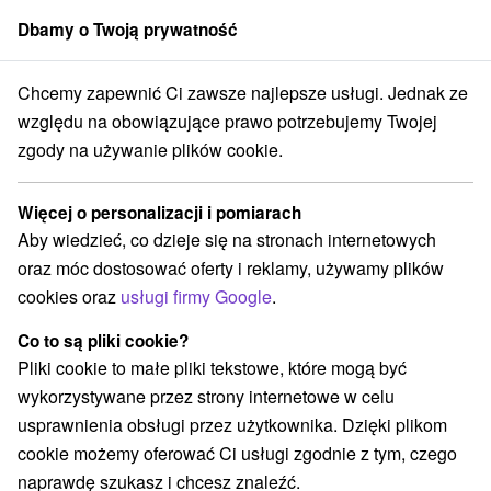
Dbamy o Twoją prywatność
członek grupy
Sorger
Chcemy zapewnić Ci zawsze najlepsze usługi. Jednak ze
ovensko
Žilinský kraj
Sklené
Útulná chalupa za potokom Sklené
względu na obowiązujące prawo potrzebujemy Twojej
zgody na używanie plików cookie.
Útulná chalupa za potokom Sklené
Sklené
Więcej o personalizacji i pomiarach
Aby wiedzieć, co dzieje się na stronach internetowych
oraz móc dostosować oferty i reklamy, używamy plików
Zarezerwuj przez booking
cookies oraz
usługi firmy Google
.
Co to są pliki cookie?
Pliki cookie to małe pliki tekstowe, które mogą być
REZERWACJA I WYBÓR OFERTY
wykorzystywane przez strony internetowe w celu
Skontaktuj się bezpośrednio z właścicielem.
usprawnienia obsługi przez użytkownika. Dzięki plikom
cookie możemy oferować Ci usługi zgodnie z tym, czego
Przejdź do lokalizacji
naprawdę szukasz i chcesz znaleźć.