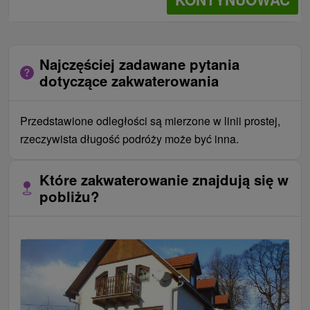
Najczęściej zadawane pytania
dotyczące zakwaterowania
Przedstawione odległości są mierzone w linii prostej,
rzeczywista długość podróży może być inna.
Które zakwaterowanie znajdują się w
pobliżu?