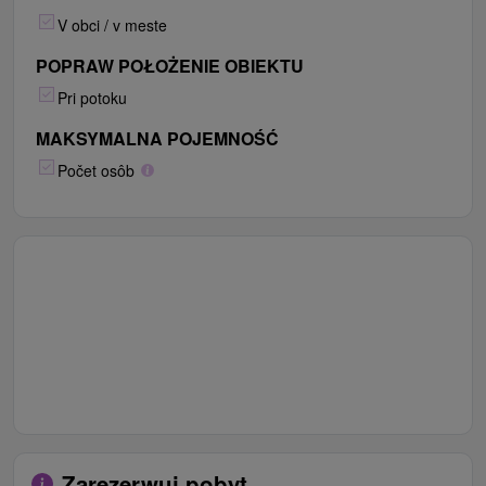
V obci / v meste
POPRAW POŁOŻENIE OBIEKTU
Pri potoku
MAKSYMALNA POJEMNOŚĆ
Počet osôb
Zarezerwuj pobyt