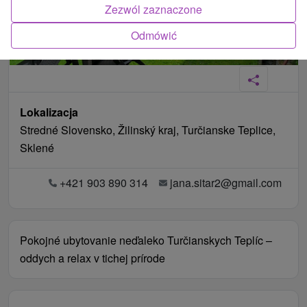
Zezwól zaznaczone
Odmówić
Lokalizacja
Stredné Slovensko, Žilinský kraj, Turčianske Teplice,
Sklené
+421 903 890 314
jana.sitar2@gmail.com
Pokojné ubytovanie neďaleko Turčianskych Teplíc –
oddych a relax v tichej prírode