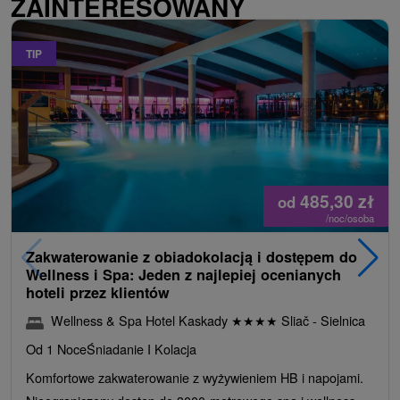
ZAINTERESOWANY
TIP
485,30
zł
od
/noc/osoba
Zakwaterowanie z obiadokolacją i dostępem do
Wellness i Spa: Jeden z najlepiej ocenianych
hoteli przez klientów
Wellness & Spa Hotel Kaskady
★
★
★
★
Sliač - Sielnica
Od 1 Noce
Śniadanie I Kolacja
Komfortowe zakwaterowanie z wyżywieniem HB i napojami.