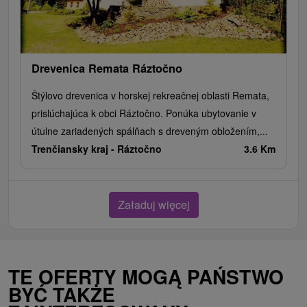
Drevenica Remata Ráztočno
Štýlovo drevenica v horskej rekreačnej oblasti Remata,
prislúchajúca k obci Ráztočno. Ponúka ubytovanie v
útulne zariadených spálňach s dreveným obložením,...
Trenčiansky kraj -
Ráztočno
3.6 Km
Załaduj więcej
TE OFERTY MOGĄ PAŃSTWO
BYĆ TAKŻE