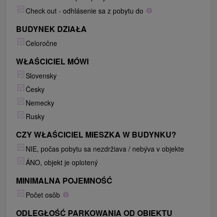
Check out - odhlásenie sa z pobytu do
BUDYNEK DZIAŁA
Celoročne
WŁAŚCICIEL MÓWI
Slovensky
Česky
Nemecky
Rusky
CZY WŁAŚCICIEL MIESZKA W BUDYNKU?
NIE, počas pobytu sa nezdržiava / nebýva v objekte
ÁNO, objekt je oplotený
MINIMALNA POJEMNOŚĆ
Počet osôb
ODLEGŁOŚĆ PARKOWANIA OD OBIEKTU