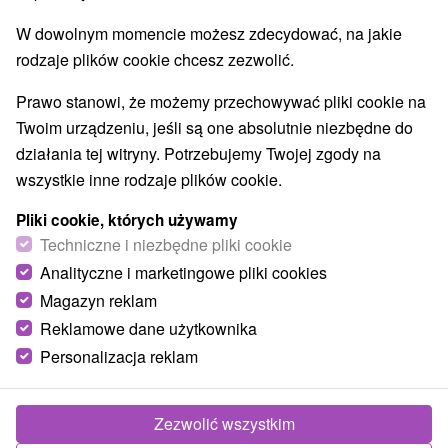
W dowolnym momencie możesz zdecydować, na jakie
rodzaje plików cookie chcesz zezwolić.
Prawo stanowi, że możemy przechowywać pliki cookie na
Twoim urządzeniu, jeśli są one absolutnie niezbędne do
działania tej witryny. Potrzebujemy Twojej zgody na
wszystkie inne rodzaje plików cookie.
Pliki cookie, których używamy
Techniczne i niezbędne pliki cookie
Analityczne i marketingowe pliki cookies
Magazyn reklam
Reklamowe dane użytkownika
Personalizacja reklam
Crystal Apartments Dubnica nad Váhom
Dubnica nad Váhom
Zezwolić wszystkim
Moderná ubytovňa v Dubnici nad Váhom disponuje tromi