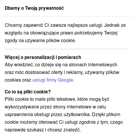
Dbamy o Twoją prywatność
członek grupy
Sorger
Chcemy zapewnić Ci zawsze najlepsze usługi. Jednak ze
ovne
Západné Slovensko
Trenčiansky kraj
Dubnica nad Váhom
względu na obowiązujące prawo potrzebujemy Twojej
zgody na używanie plików cookie.
Ubytovne Dubnica nad Váhom
Więcej o personalizacji i pomiarach
Kategorie
Aby wiedzieć, co dzieje się na stronach internetowych
oraz móc dostosować oferty i reklamy, używamy plików
Wszystkie kategorie
Hotele na Slovacji
(1)
cookies oraz
usługi firmy Google
.
Ubytovne
(2)
Co to są pliki cookie?
Pliki cookie to małe pliki tekstowe, które mogą być
Wybierz lokalizację lub datę
wykorzystywane przez strony internetowe w celu
usprawnienia obsługi przez użytkownika. Dzięki plikom
NAJTAŃSZE
NAJDROŻSZE
NA PO
WSZYSTKO
cookie możemy oferować Ci usługi zgodnie z tym, czego
naprawdę szukasz i chcesz znaleźć.