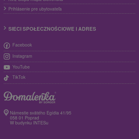
Prihlásenie pre ubytovateľa
SIECI SPOŁECZNOŚCIOWE I ADRES
Facebook
Instagram
YouTube
TikTok
Námestie svätého Egídia 41/95
058 01 Poprad
W budynku INTESu