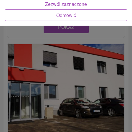
izbami a dvadsiatimi dvomi apartmánmi s TV, vlastným...
Zezwól zaznaczone
Odmówić
POKAZ