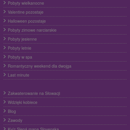
Pobyty wielkanocne
Valentine pozostaje
Halloween pozostaje
Pobyty zimowe narciarskie
Pobyty jesienne
Pobyty letnie
Pobyty w spa
Romantyczny weekend dla dwojga
Last minute
Zakwaterowanie na Słowacji
Wdzięki kobiece
Blog
Zawody
Kvíz Slepá mapa Slovenska