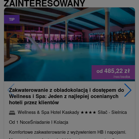
ZAINTERESOWANY
TIP
485,22
zł
od
/noc/osoba
Zakwaterowanie z obiadokolacją i dostępem do
Wellness i Spa: Jeden z najlepiej ocenianych
hoteli przez klientów
Wellness & Spa Hotel Kaskady
★
★
★
★
Sliač - Sielnica
Od 1 Noce
Śniadanie I Kolacja
Komfortowe zakwaterowanie z wyżywieniem HB i napojami.