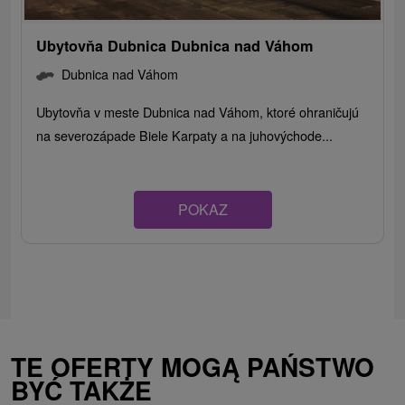
Ubytovňa Dubnica Dubnica nad Váhom
Dubnica nad Váhom
Ubytovňa v meste Dubnica nad Váhom, ktoré ohraničujú
na severozápade Biele Karpaty a na juhovýchode...
POKAZ
TE OFERTY MOGĄ PAŃSTWO
BYĆ TAKŻE