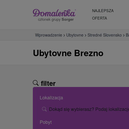
NAJLEPSZA
OFERTA
członek grupy
Sorger
Wprowadzenie
Ubytovne
Stredné Slovensko
B
Ubytovne Brezno
filter
Lokalizacja
Dokąd się wybierasz? Podaj lokalizacj
Pobyt