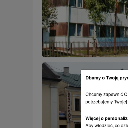
Dbamy o Twoją pry
Chcemy zapewnić Ci 
potrzebujemy Twojej
Więcej o personaliz
Aby wiedzieć, co dzi