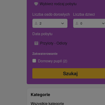
Wybierz rodzaj pobytu
Liczba osób dorosłych
Liczba dzieci
Data pobytu
Przyloty - Odloty
Zakwaterowanie
Domowy pupil (2)
Kategorie
Wszystkie kategorie