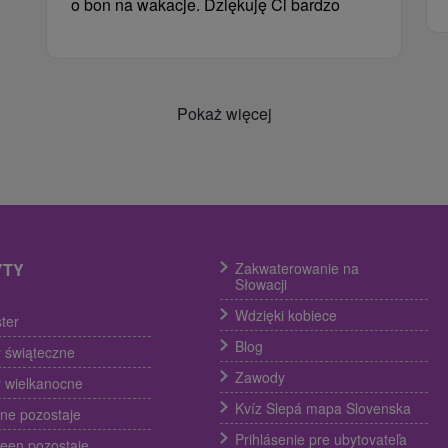
o bon na wakacje. Dziękuję Ci bardzo
Pokaż więcej
YTY
Zakwaterowanie na
Słowacji
Wdzięki kobiece
ter
Blog
 świąteczne
Zawody
 wielkanocne
Kvíz Slepá mapa Slovenska
ine pozostaje
Prihlásenie pre ubytovateľa
een pozostaje