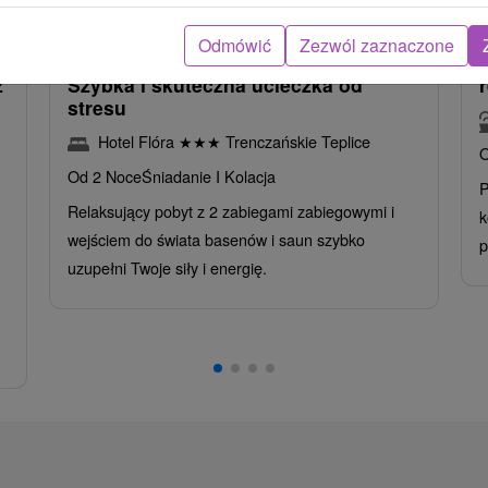
ba
/noc/osoba
Odmówić
Zezwól zaznaczone
Intensywny pobyt MINI RELAX:
z
Szybka i skuteczna ucieczka od
stresu
Hotel Flóra
★
★
★
Trenczańskie Teplice
O
Od 2 Noce
Śniadanie I Kolacja
P
Relaksujący pobyt z 2 zabiegami zabiegowymi i
k
wejściem do świata basenów i saun szybko
p
uzupełni Twoje siły i energię.