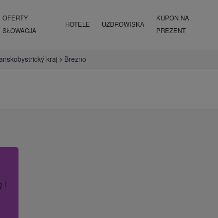
OFERTY
KUPON NA
HOTELE
UZDROWISKA
SŁOWACJA
PREZENT
anskobystrický kraj
Brezno
ę lub nazwę hotelu.