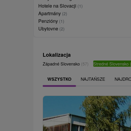
Hotele na Slovacji
(1)
Apartmány
(2)
Penzióny
(1)
Ubytovne
(2)
Lokalizacja
Západné Slovensko
(57)
Stredné Slovensko
NAJTAŃSZE
NAJDR
WSZYSTKO