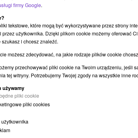
usługi firmy Google
.
POKAZ
e?
 pliki tekstowe, które mogą być wykorzystywane przez strony int
i przez użytkownika. Dzięki plikom cookie możemy oferować Ci
 szukasz i chcesz znaleźć.
 możesz zdecydować, na jakie rodzaje plików cookie chcesz
STWO BYĆ TAKŻE ZAINTERESO
ożemy przechowywać pliki cookie na Twoim urządzeniu, jeśli s
ia tej witryny. Potrzebujemy Twojej zgody na wszystkie inne ro
ych używamy
będne pliki cookie
ketingowe pliki cookies
 użytkownika
eklam
ł
405,43
zł
od