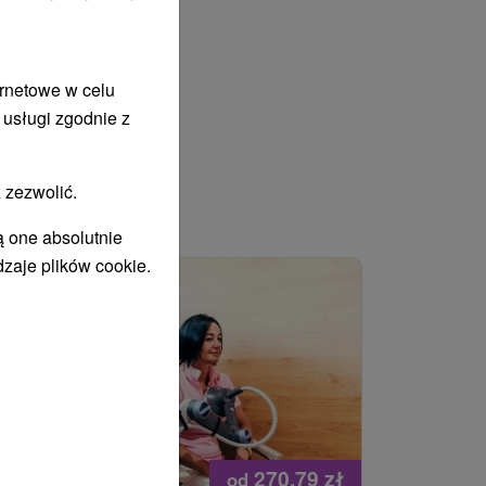
ernetowe w celu
 usługi zgodnie z
 zezwolić.
WANY
ą one absolutnie
dzaje plików cookie.
270,79
zł
od