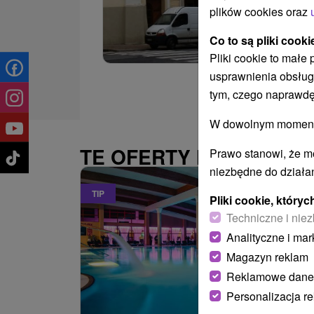
plików cookies oraz
Co to są pliki cooki
Pliki cookie to małe
usprawnienia obsług
tym, czego naprawdę
W dowolnym momencie
TE OFERTY MOGĄ PAŃ
Prawo stanowi, że m
niezbędne do działan
TIP
Pliki cookie, któr
Techniczne i niez
Analityczne i mar
Magazyn reklam
Reklamowe dane
Personalizacja r
486,09
z
od