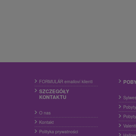
FORMULÁR emailoví klienti
POB
SZCZEGÓŁY
KONTAKTU
Sylwes
Pobyty
O nas
Pobyty
Kontakt
Valent
Polityka prywatności
Hallow