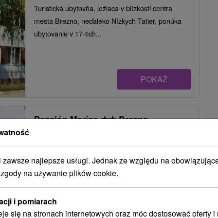
Turistická ubytovňa, ležiaca v blízkosti centra
mesta Brezno, neďaleko Nízkych Tatier, ponúka
ubytovanie v 17-tich...
POKAZ
Penzión Marína
★
★
Brezno
watność
Brezno
zawsze najlepsze usługi. Jednak ze względu na obowiązując
Penzión v pamiatkovom centre mesta Brezno
 zgody na używanie plików cookie.
ponúka ubytovanie v apartmánoch pre náročnejšiu
klientelu a...
acji i pomiarach
eje się na stronach internetowych oraz móc dostosować oferty 