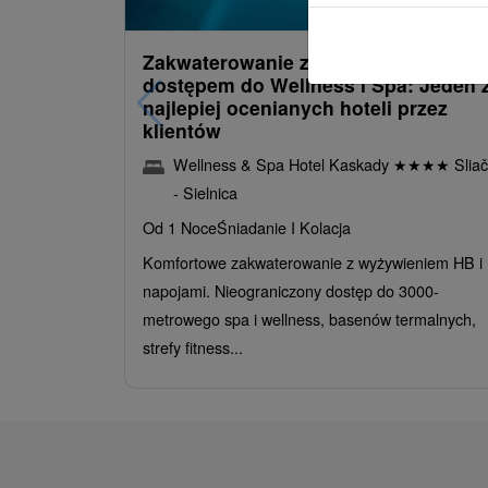
/noc/oso
Zakwaterowanie z obiadokolacją i
dostępem do Wellness i Spa: Jeden 
najlepiej ocenianych hoteli przez
klientów
Wellness & Spa Hotel Kaskady
★
★
★
★
Sliač
- Sielnica
Od 1 Noce
Śniadanie I Kolacja
Komfortowe zakwaterowanie z wyżywieniem HB i
napojami. Nieograniczony dostęp do 3000-
metrowego spa i wellness, basenów termalnych,
strefy fitness...