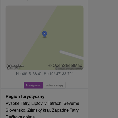
© OpenStreetMap
N +49° 5' 38.4'', E +19° 47' 33.72''
Nawigować
Zobacz mapę
Region turystyczny
Vysoké Tatry, Liptov, v Tatrách, Severné
Slovensko, Žilinský kraj, Západné Tatry,
Račkova dolina