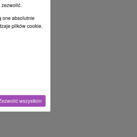
 zezwolić.
ą one absolutnie
dzaje plików cookie.
Zezwolić wszystkim