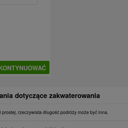
KONTYNUOWAĆ
tania dotyczące zakwaterowania
i prostej, rzeczywista długość podróży może być inna.