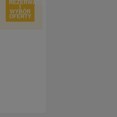
REZERWACJA
I
WYBÓR
OFERTY