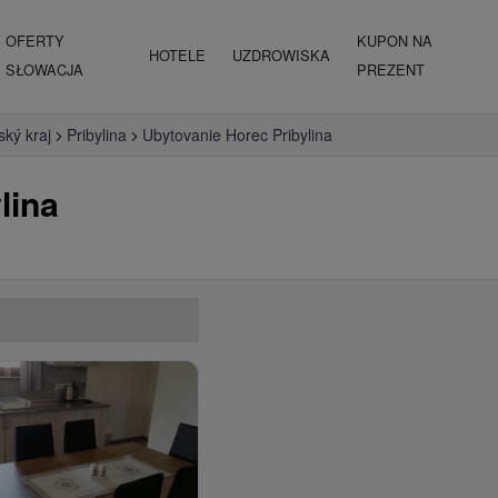
OFERTY
KUPON NA
HOTELE
UZDROWISKA
SŁOWACJA
PREZENT
nský kraj
Pribylina
Ubytovanie Horec Pribylina
lina