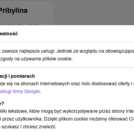
ribylina
BUDYNEK JEST
OBJĘTY ZASIĘGIEM
watność
SIECI
KOMÓRKOWEJ
zawsze najlepsze usługi. Jednak ze względu na obowiązując
Telekom
 zgody na używanie plików cookie.
Orange
O2
acji i pomiarach
4ka
eje się na stronach internetowych oraz móc dostosować oferty 
Vodafone
usługi firmy Google
.
ZAKWATEROWANIE
e?
JEST
ODPOWIEDNIE DLA
 pliki tekstowe, które mogą być wykorzystywane przez strony int
i przez użytkownika. Dzięki plikom cookie możemy oferować Ci
Na letnú dovolenku
 szukasz i chcesz znaleźć.
Na zimnú dovolenku