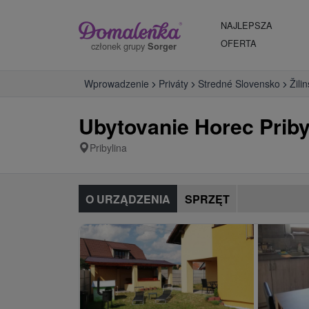
NAJLEPSZA
OFERTA
członek grupy
Sorger
Wprowadzenie
Priváty
Stredné Slovensko
Žili
Ubytovanie Horec Priby
Pribylina
O URZĄDZENIA
SPRZĘT