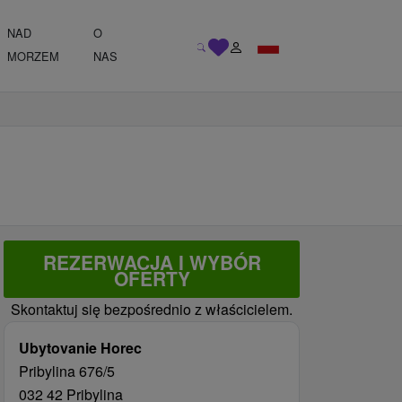
NAD
O
MORZEM
NAS
REZERWACJA I WYBÓR
OFERTY
Skontaktuj się bezpośrednio z właścicielem.
Ubytovanie Horec
Pribylina 676/5
032 42 Pribylina