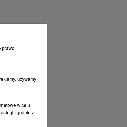
e prawo
i reklamy, używamy
ernetowe w celu
 usługi zgodnie z