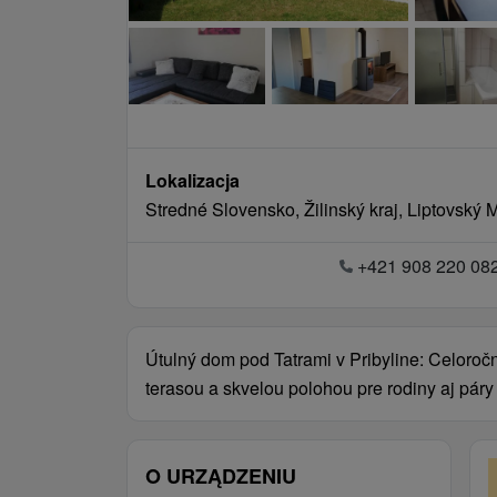
Lokalizacja
Stredné Slovensko, Žilinský kraj, Liptovský M
+421 908 220 08
Útulný dom pod Tatrami v Pribyline: Celoroč
terasou a skvelou polohou pre rodiny aj páry
O URZĄDZENIU