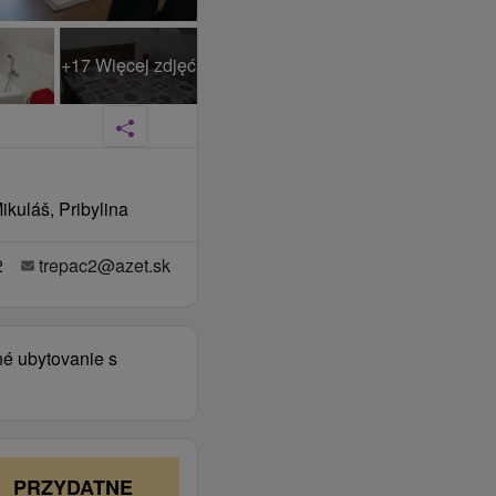
+17 Więcej zdjęć
ikuláš, Pribylina
2
trepac2@azet.sk
né ubytovanie s
PRZYDATNE