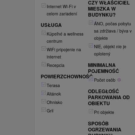
CZY WŁAŚCICIEL
Internet Wi-Fi v
MIESZKA W
celom zariadení
BUDYNKU?
ÁNO, počas pobytu
USŁUGA
sa zdržiava / býva v
Kúpeľné a wellness
objekte
centrum
NIE, objekt nie je
WiFi pripojenie na
oplotený
internet
MINIMALNA
Recepcia
POJEMNOŚĆ
POWIERZCHOWNOŚĆ
Počet osôb
Terasa
ODLEGŁOŚĆ
Altánok
PARKOWANIA OD
Ohnisko
OBIEKTU
Gril
Pri objekte
SPOSÓB
OGRZEWANIA