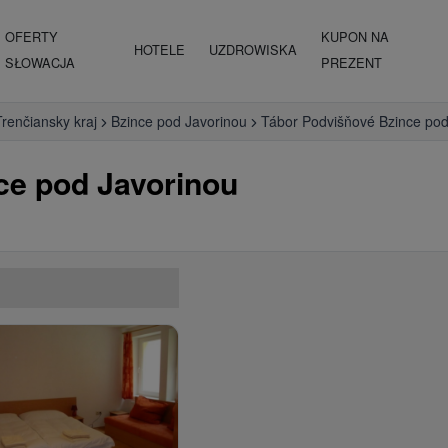
OFERTY
KUPON NA
HOTELE
UZDROWISKA
SŁOWACJA
PREZENT
Trenčiansky kraj
Bzince pod Javorinou
Tábor Podvišňové Bzince pod
ce pod Javorinou