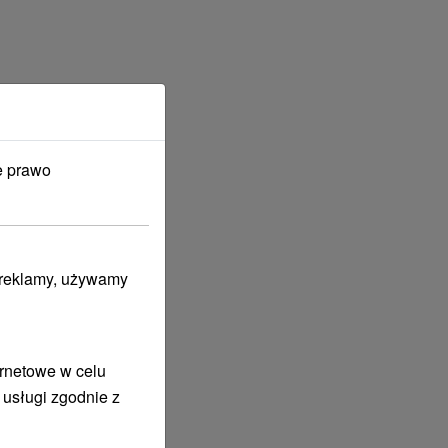
e prawo
i reklamy, używamy
ernetowe w celu
 usługi zgodnie z