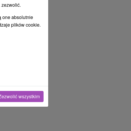
 zezwolić.
ą one absolutnie
dzaje plików cookie.
Zezwolić wszystkim