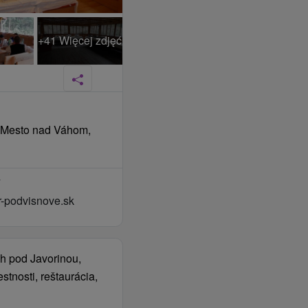
+41 Więcej zdjęć
é Mesto nad Váhom,
7
-podvisnove.sk
h pod Javorinou,
tnosti, reštaurácia,