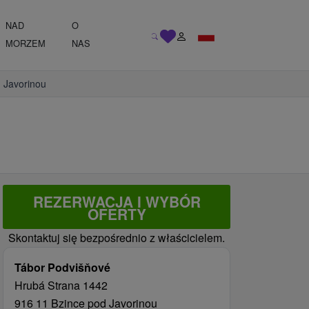
NAD
O
MORZEM
NAS
 Javorinou
REZERWACJA I WYBÓR
OFERTY
Skontaktuj się bezpośrednio z właścicielem.
Tábor Podvišňové
Hrubá Strana 1442
916 11 Bzince pod Javorinou