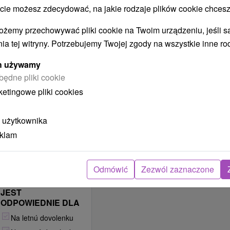
 możesz zdecydować, na jakie rodzaje plików cookie chcesz
AGROTURYSTYKA
W OBIEKCIE / NA
ożemy przechowywać pliki cookie na Twoim urządzeniu, jeśli s
TERENIE OBIEKTU
ia tej witryny. Potrzebujemy Twojej zgody na wszystkie inne ro
Kone
ych używamy
ZAKWATEROWANIE
będne pliki cookie
JEST
ODPOWIEDNIE DLA
ketingowe pliki cookies
Pre turistov
 użytkownika
Pre cyklistov
eklam
Pre skupiny
Pre študentov
Pre rodiny s deťmi
Odmówić
Zezwól zaznaczone
ZAKWATEROWANIE
JEST
ODPOWIEDNIE DLA
Na letnú dovolenku