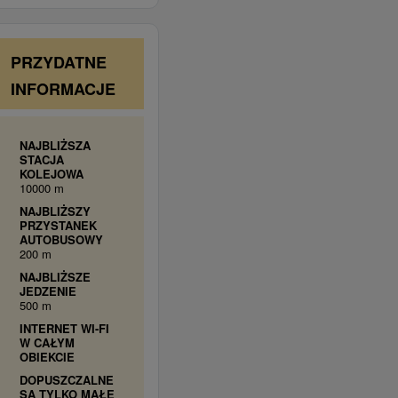
PRZYDATNE
INFORMACJE
NAJBLIŻSZA
STACJA
KOLEJOWA
10000 m
NAJBLIŻSZY
PRZYSTANEK
AUTOBUSOWY
200 m
NAJBLIŻSZE
JEDZENIE
500 m
INTERNET WI-FI
W CAŁYM
OBIEKCIE
DOPUSZCZALNE
SĄ TYLKO MAŁE