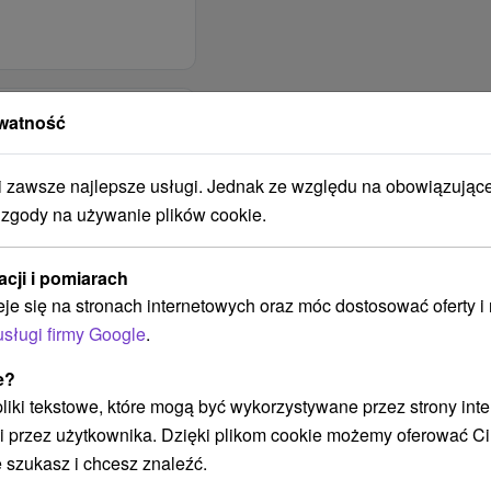
Bzince pod
watność
zawsze najlepsze usługi. Jednak ze względu na obowiązując
PALENIE
 zgody na używanie plików cookie.
DOZWOLONE W
BUDYNKU?
acji i pomiarach
NIE JE v interiéri
eje się na stronach internetowych oraz móc dostosować oferty 
povolené
usługi firmy Google
.
BUDYNEK JEST
e?
OBJĘTY ZASIĘGIEM
SIECI
 pliki tekstowe, które mogą być wykorzystywane przez strony int
KOMÓRKOWEJ
i przez użytkownika. Dzięki plikom cookie możemy oferować Ci
NYCH
Bez mobilného
 szukasz i chcesz znaleźć.
signálu