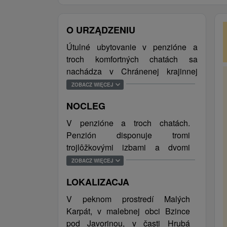
O URZĄDZENIU
Útulné ubytovanie v penzióne a
troch komfortných chatách sa
nachádza v Chránenej krajinnej
oblasti Biele Karpaty, v obci Bzince
ZOBACZ WIĘCEJ
pod Javorinou. Penzión disponuje
NOCLEG
tromi izbami a dvoma apartmánmi.
Obidve chaty pozostávajú z
V penzióne a troch chatách.
pohodlných izieb a spoločenskej
Penzión disponuje tromi
miestnosti s TV a kuchynským
trojlôžkovými izbami a dvomi
kútom. K dispozícií je tiež
apartmánmi (dvojlôžkový a
ZOBACZ WIĘCEJ
reštaurácia, kongresová hala,
trojlôžkový) s vlastnými
športová hala, ihrisko na plážový
LOKALIZACJA
sociálnymi zariadeniami. Chaty
volejbal a trávnatá plocha na futbal.
pozostávajú zo spoločenskej
V peknom prostredí Malých
Nechýba ani vonkajšie posedenie s
miestnosti (TV, telefón) s
Karpát, v malebnej obci Bzince
barom, prístrešok s grilom, otvorené
kuchynským kútom, sociálneho
pod Javorinou, v časti Hrubá