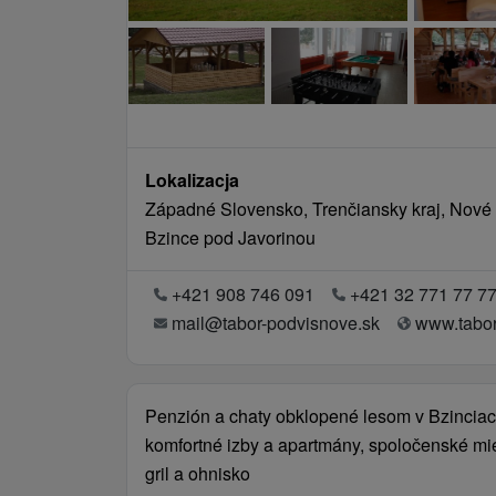
Lokalizacja
Západné Slovensko, Trenčiansky kraj, Nov
Bzince pod Javorinou
+421 908 746 091
+421 32 771 77 7
mail@tabor-podvisnove.sk
www.tabor
Penzión a chaty obklopené lesom v Bzinciac
komfortné izby a apartmány, spoločenské mies
gril a ohnisko