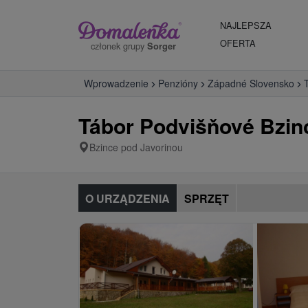
NAJLEPSZA
OFERTA
członek grupy
Sorger
Wprowadzenie
Penzióny
Západné Slovensko
Tábor Podvišňové Bzin
Bzince pod Javorinou
O URZĄDZENIA
SPRZĘT