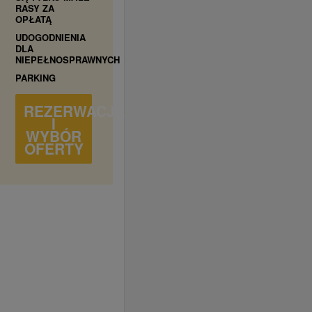
RASY ZA
OPŁATĄ
UDOGODNIENIA
DLA
NIEPEŁNOSPRAWNYCH
PARKING
REZERWACJA
I
WYBÓR
OFERTY