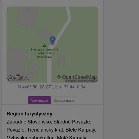
© OpenStreetMap
N +48° 50' 28.27'', E +17° 44' 0.34''
Nawigować
Zobacz mapę
Region turystyczny
Západné Slovensko, Stredné Považie,
Považie, Trenčiansky kraj, Biele Karpaty,
Myjavská pahorkatina, Malé Karpaty,