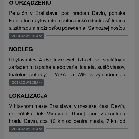
O URZĄDZENIU
Penzión v Bratislave, pod hradom Devín, ponúka
komfortné ubytovanie, spoločenskú miestnosť, terasu
a záhradu s možnosťou posedenia. Samozrejmosťou
je bezplatné WiFi pripojenie na internet a súkromné
ZOBACZ WIĘCEJ
parkovanie zabezpečené priamo pred objektom.
NOCLEG
Devín je turisticky najnavštevovanejšia časť
Ubytovaniev 4 dvojlôžkových izbách so sociálnym
hlavného mesta s jedinečnou atmosférou. Mestská
zariadením (sprcha alebo vaňa, toaleta, sušič vlasov,
časť sa nachádza na sútoku riek Morava a Dunaj a
toaletné potreby), TV/SAT a WiFi s výhľadom do
pýši sa jednou z najvýznamnejších pamiatok
záhrady alebo na hrad Devín. V každej izbe je
ZOBACZ WIĘCEJ
Bratislavy, hradom Devín. Ďalej tu nájdeme pamätník
pripravená aj kanvica a kávový a čajový servis.
Srdce Európy, pomník Brána Slobody, pod hradným
LOKALIZACJA
Súčasťou penziónu je aj spoločenská miestnosť, kde
bralom nesmiete zabudnúť ochutnať miestnu
sa podávajú kontinentálne alebo bufetové raňajky.
V hlavnom meste Bratislava, v mestskej časti Devín,
špecialitu, ríbezľové víno, a navštíviť Národnú
Celková kapacita ubytovania je 10 osôb.
na sútoku riek Morava a Dunaj, pod zrúcaninou
prírodnú rezerváciu Devínska Kobyla s jedinečnou
hradu Devín, cca 10 km od centra mesta, 7 km od
faunou a flórou, ktoré vyhľadávajú suchomilné a
rekreačnej oblasti Železná studnička.
teplomilné biotopy, a svoj domov tu má aj 26 druhov
ZOBACZ WIĘCEJ
orchideí a vzácne druhy motýľov. Oblasť je navyše