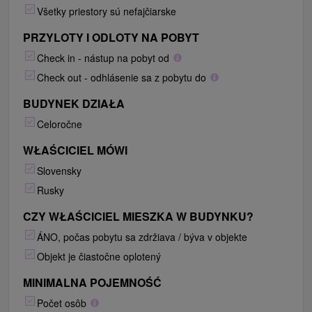
Všetky priestory sú nefajčiarske
PRZYLOTY I ODLOTY NA POBYT
Check in - nástup na pobyt od
Check out - odhlásenie sa z pobytu do
BUDYNEK DZIAŁA
Celoročne
WŁAŚCICIEL MÓWI
Slovensky
Rusky
CZY WŁAŚCICIEL MIESZKA W BUDYNKU?
ÁNO, počas pobytu sa zdržiava / býva v objekte
Objekt je čiastočne oplotený
MINIMALNA POJEMNOŚĆ
Počet osôb