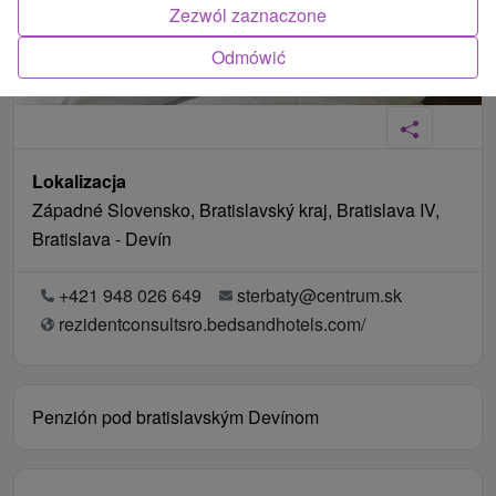
Zezwól zaznaczone
Odmówić
Lokalizacja
Západné Slovensko, Bratislavský kraj, Bratislava IV,
Bratislava - Devín
+421 948 026 649
sterbaty@centrum.sk
rezidentconsultsro.bedsandhotels.com/
Penzión pod bratislavským Devínom