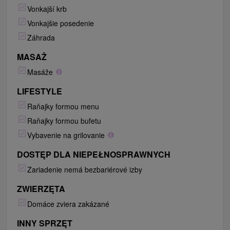
Vonkajší krb
Vonkajšie posedenie
Záhrada
MASAŻ
Masáže
LIFESTYLE
Raňajky formou menu
Raňajky formou bufetu
Vybavenie na grilovanie
DOSTĘP DLA NIEPEŁNOSPRAWNYCH
Zariadenie nemá bezbariérové izby
ZWIERZĘTA
Domáce zviera zakázané
INNY SPRZĘT