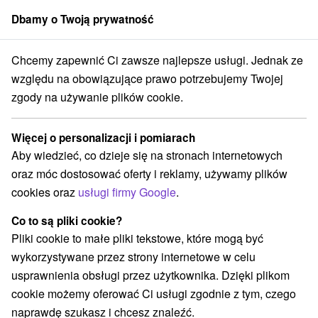
Dbamy o Twoją prywatność
członek grupy
Sorger
Chcemy zapewnić Ci zawsze najlepsze usługi. Jednak ze
islavský kraj
Bratislava - Devín
Rezident consult Devín Bratislava
względu na obowiązujące prawo potrzebujemy Twojej
zgody na używanie plików cookie.
Rezident consult Devín Bratislava
Bratislava - Devín
Więcej o personalizacji i pomiarach
Aby wiedzieć, co dzieje się na stronach internetowych
oraz móc dostosować oferty i reklamy, używamy plików
Zarezerwuj przez booking
cookies oraz
usługi firmy Google
.
Co to są pliki cookie?
Pliki cookie to małe pliki tekstowe, które mogą być
REZERWACJA I WYBÓR OFERTY
wykorzystywane przez strony internetowe w celu
Skontaktuj się bezpośrednio z właścicielem.
usprawnienia obsługi przez użytkownika. Dzięki plikom
cookie możemy oferować Ci usługi zgodnie z tym, czego
Przejdź do lokalizacji
naprawdę szukasz i chcesz znaleźć.