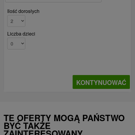
Ilość dorosłych
Liczba dzieci
KONTYNUOWAĆ
TE OFERTY MOGĄ PAŃSTWO
BYĆ TAKŻE
ZAINTERESOWANY