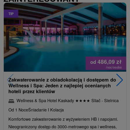
TIP
486,09
zł
od
/noc/osoba
Zakwaterowanie z obiadokolacją i dostępem do
Wellness i Spa: Jeden z najlepiej ocenianych
hoteli przez klientów
Wellness & Spa Hotel Kaskady
★
★
★
★
Sliač - Sielnica
Od 1 Noce
Śniadanie I Kolacja
Komfortowe zakwaterowanie z wyżywieniem HB i napojami.
Nieograniczony dostęp do 3000-metrowego spa i wellness,