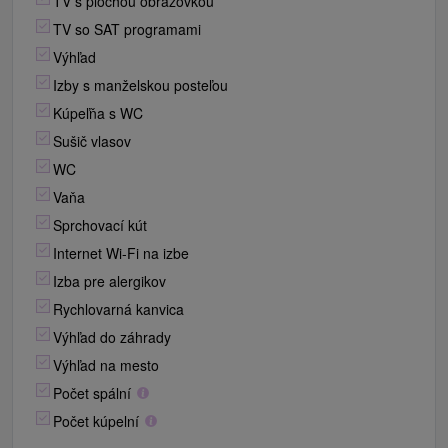
TV s plochou obrazovkou
TV so SAT programami
Výhľad
Izby s manželskou posteľou
Kúpeľňa s WC
Sušič vlasov
WC
Vaňa
Sprchovací kút
Internet Wi-Fi na izbe
Izba pre alergikov
Rychlovarná kanvica
Výhľad do záhrady
Výhľad na mesto
Počet spální
Počet kúpelní