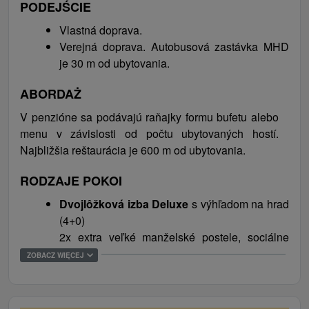
PODEJŚCIE
popretkávaná bohatou koncentráciou cyklistických
trás. Samotné hlavné mesto má čo svojim
Vlastná doprava.
návštevníkom ponúknuť. Je kultúrnym centrom
Verejná doprava. Autobusová zastávka MHD
Slovenska a sídli tu niekoľko múzeí, galérií, divadiel,
je 30 m od ubytovania.
vedeckých a vzdelávacích inštitúcií. Bratislava je
ABORDAŻ
známa aj ako mesto s pulzujúcim nočným životom a
množstvom historických pamiatok. Dominantou
V penzióne sa podávajú raňajky formu bufetu alebo
mesta je Bratislavský hrad a najatraktívnejšou časťou
menu v závislosti od počtu ubytovaných hostí.
Bratislavy je Staré mesto s najväčšou koncentráciou
Najbližšia reštaurácia je 600 m od ubytovania.
historických pamiatok a kultúrnych inštitúcií.
RODZAJE POKOI
Dvojlôžková izba Deluxe
s výhľadom na hrad
(4+0)
2x extra veľké manželské postele, sociálne
zariadenie (sprchový kút, bidet, toaleta),
ZOBACZ WIĘCEJ
TV/SAT, WiFi, priestor na posedenie, pracovný
stôl, terasa
Dvojlôžková izba Deluxe
(2+0)