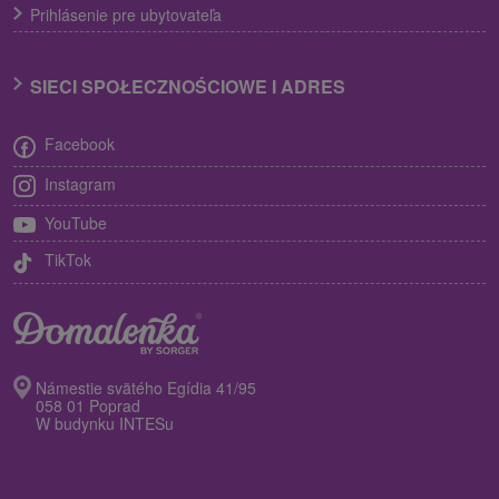
Prihlásenie pre ubytovateľa
SIECI SPOŁECZNOŚCIOWE I ADRES
Facebook
Instagram
YouTube
TikTok
Námestie svätého Egídia 41/95
058 01 Poprad
W budynku INTESu