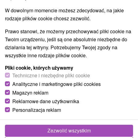
O URZĄDZENIA
SPRZĘT
W dowolnym momencie możesz zdecydować, na jakie
rodzaje plików cookie chcesz zezwolić.
Prawo stanowi, że możemy przechowywać pliki cookie na
Twoim urządzeniu, jeśli są one absolutnie niezbędne do
działania tej witryny. Potrzebujemy Twojej zgody na
wszystkie inne rodzaje plików cookie.
Pliki cookie, których używamy
Techniczne i niezbędne pliki cookie
Analityczne i marketingowe pliki cookies
Magazyn reklam
Reklamowe dane użytkownika
Personalizacja reklam
Zezwolić wszystkim