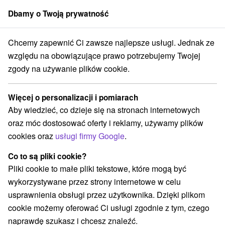
Dbamy o Twoją prywatność
członek grupy
Sorger
Chcemy zapewnić Ci zawsze najlepsze usługi. Jednak ze
Priváty
Stredné Slovensko
Žilinský kraj
Žiar
względu na obowiązujące prawo potrzebujemy Twojej
zgody na używanie plików cookie.
Priváty Žiar
Więcej o personalizacji i pomiarach
Kategorie
Aby wiedzieć, co dzieje się na stronach internetowych
oraz móc dostosować oferty i reklamy, używamy plików
Wszystkie kategorie
Hotele na Slovacji
(1)
cookies oraz
usługi firmy Google
.
Apartmány
Chaty na prenájom
Drevenice
(1)
(5)
(5)
Penzióny
Priváty
(2)
(3)
Co to są pliki cookie?
Pliki cookie to małe pliki tekstowe, które mogą być
wykorzystywane przez strony internetowe w celu
Wybierz lokalizację lub datę
usprawnienia obsługi przez użytkownika. Dzięki plikom
cookie możemy oferować Ci usługi zgodnie z tym, czego
NAJTAŃSZE
NAJDROŻSZE
NA PO
WSZYSTKO
naprawdę szukasz i chcesz znaleźć.