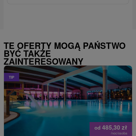
TE OFERTY MOGĄ PAŃSTWO
BYĆ TAKŻE
ZAINTERESOWANY
TIP
485,30
zł
od
/noc/osoba