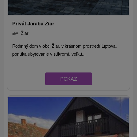
Privát Jaraba Žiar
Žiar
Rodinný dom v obci Žiar, v krásnom prostredí Liptova,
ponúka ubytovanie v súkromí, veľkú...
POKAZ