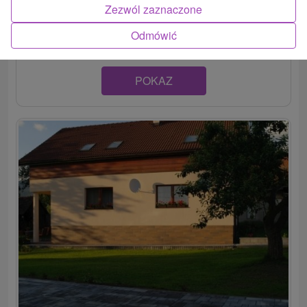
Útulne zariadený apartmán v dome situovanom na úpätí
Zezwól zaznaczone
Západných Tatier v blízkosti...
Odmówić
POKAZ