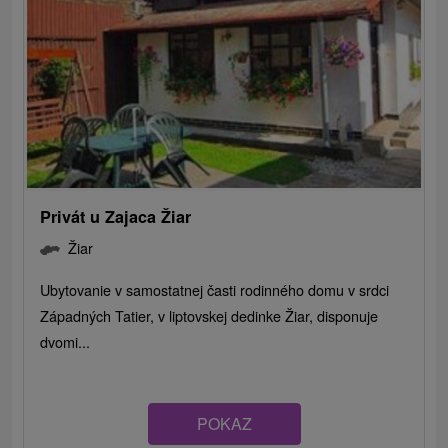
Privát u Zajaca Žiar
Žiar
Ubytovanie v samostatnej časti rodinného domu v srdci
Západných Tatier, v liptovskej dedinke Žiar, disponuje
dvomi...
POKAZ