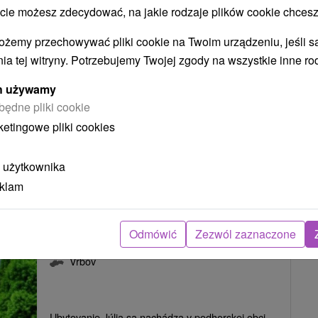
 możesz zdecydować, na jakie rodzaje plików cookie chcesz
Vrbov
ożemy przechowywać pliki cookie na Twoim urządzeniu, jeśli s
ia tej witryny. Potrzebujemy Twojej zgody na wszystkie inne ro
Komfortné ubytovanie s výhľadom na panorámu
ych używamy
Vysokých Tatier, situované v bezprostrednej
będne pliki cookie
blízkosti...
ketingowe pliki cookies
 użytkownika
POKAZ
eklam
Odmówić
Zezwól zaznaczone
Privát Júlia Vrbov
Vrbov
Ubytovanie Júlia sa nachádza v podhorskej obci