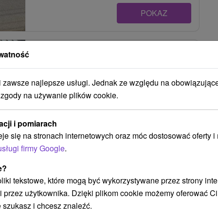
POKAZ
Privat KARIN Vrbov
watność
Vrbov
zawsze najlepsze usługi. Jednak ze względu na obowiązując
 zgody na używanie plików cookie.
Ubytovanie v rekreačnom dome s krásnym
výhľadom na panorámu Tatier, v bezprostrednej
acji i pomiarach
blízkosti termálneho...
eje się na stronach internetowych oraz móc dostosować oferty 
usługi firmy Google
.
e?
POKAZ
 pliki tekstowe, które mogą być wykorzystywane przez strony int
i przez użytkownika. Dzięki plikom cookie możemy oferować Ci
 szukasz i chcesz znaleźć.
Privát Jozef Vrbov