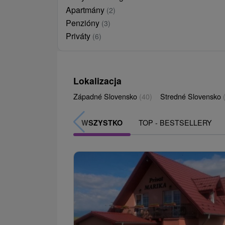
Apartmány
(2)
Penzióny
(3)
Priváty
(6)
Lokalizacja
Západné Slovensko
(40)
Stredné Slovensko
TOP - BESTSELLERY
WSZYSTKO