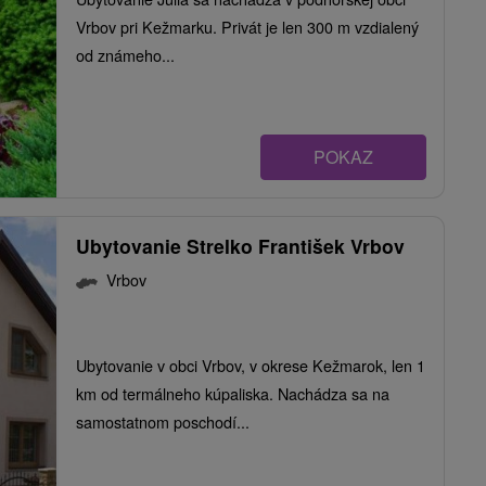
Vrbov pri Kežmarku. Privát je len 300 m vzdialený
od známeho...
POKAZ
Ubytovanie Strelko František Vrbov
Vrbov
Ubytovanie v obci Vrbov, v okrese Kežmarok, len 1
km od termálneho kúpaliska. Nachádza sa na
samostatnom poschodí...