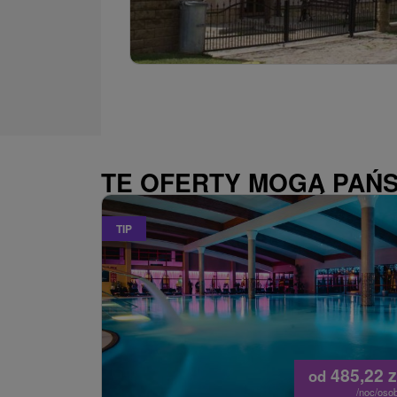
TE OFERTY MOGĄ PAŃ
TIP
485,22
z
od
/noc/oso