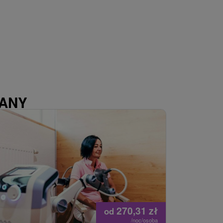
WANY
270,31
zł
od
/noc/osoba