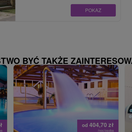
POKAZ
STWO BYĆ TAKŻE ZAINTERESO
ł
404,70
zł
od
ba
/noc/osoba