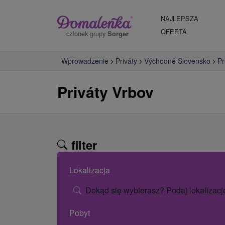
NAJLEPSZA
OFERTA
członek grupy
Sorger
Wprowadzenie
Priváty
Východné Slovensko
Pr
Priváty Vrbov
filter
Lokalizacja
Dokąd się wybierasz? Podaj lokalizacj
Pobyt