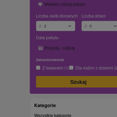
Wybierz rodzaj pobytu
Liczba osób dorosłych
Liczba dzieci
Data pobytu
Przyloty - Odloty
Zakwaterowanie
Z basenem (1)
Dla rodzin z dziećmi (
Kategorie
Wszystkie kategorie