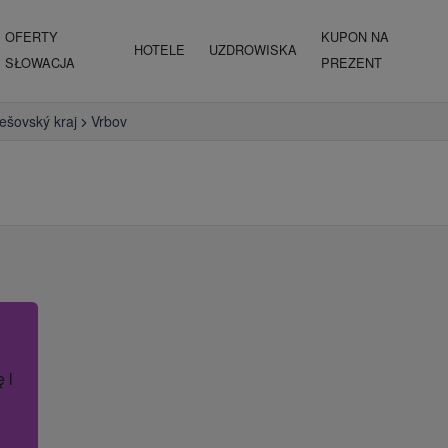
OFERTY
KUPON NA
HOTELE
UZDROWISKA
SŁOWACJA
PREZENT
ešovský kraj
Vrbov
ę lub nazwę hotelu.