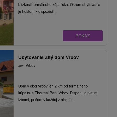
blízkosti termálneho kúpaliska. Okrem ubytovania
je hosťom k dispozícii...
POKAZ
Ubytovanie Žltý dom Vrbov
Vrbov
Dom v obci Vrbov len 2 km od termálneho
kúpaliska Thermal Park Vrbov. Disponuje piatimi
izbami, pričom v každej z nich je...